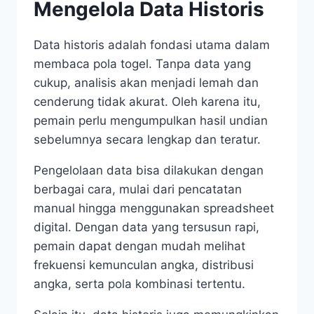
Mengelola Data Historis
Data historis adalah fondasi utama dalam
membaca pola togel. Tanpa data yang
cukup, analisis akan menjadi lemah dan
cenderung tidak akurat. Oleh karena itu,
pemain perlu mengumpulkan hasil undian
sebelumnya secara lengkap dan teratur.
Pengelolaan data bisa dilakukan dengan
berbagai cara, mulai dari pencatatan
manual hingga menggunakan spreadsheet
digital. Dengan data yang tersusun rapi,
pemain dapat dengan mudah melihat
frekuensi kemunculan angka, distribusi
angka, serta pola kombinasi tertentu.