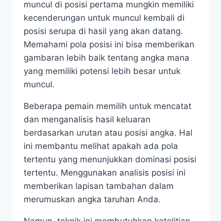
muncul di posisi pertama mungkin memiliki
kecenderungan untuk muncul kembali di
posisi serupa di hasil yang akan datang.
Memahami pola posisi ini bisa memberikan
gambaran lebih baik tentang angka mana
yang memiliki potensi lebih besar untuk
muncul.
Beberapa pemain memilih untuk mencatat
dan menganalisis hasil keluaran
berdasarkan urutan atau posisi angka. Hal
ini membantu melihat apakah ada pola
tertentu yang menunjukkan dominasi posisi
tertentu. Menggunakan analisis posisi ini
memberikan lapisan tambahan dalam
merumuskan angka taruhan Anda.