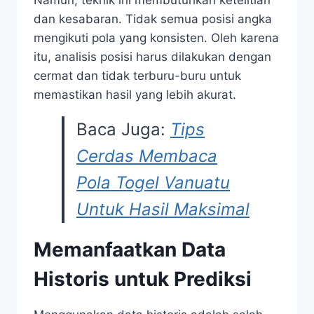
Namun, teknik ini membutuhkan ketelitian
dan kesabaran. Tidak semua posisi angka
mengikuti pola yang konsisten. Oleh karena
itu, analisis posisi harus dilakukan dengan
cermat dan tidak terburu-buru untuk
memastikan hasil yang lebih akurat.
Baca Juga:
Tips
Cerdas Membaca
Pola Togel Vanuatu
Untuk Hasil Maksimal
Memanfaatkan Data
Historis untuk Prediksi