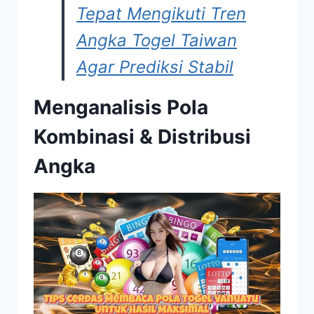
Tepat Mengikuti Tren
Angka Togel Taiwan
Agar Prediksi Stabil
Menganalisis Pola
Kombinasi & Distribusi
Angka