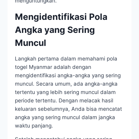
menguntungkan.
Mengidentifikasi Pola
Angka yang Sering
Muncul
Langkah pertama dalam memahami pola
togel Myanmar adalah dengan
mengidentifikasi angka-angka yang sering
muncul. Secara umum, ada angka-angka
tertentu yang lebih sering muncul dalam
periode tertentu. Dengan melacak hasil
keluaran sebelumnya, Anda bisa mencatat
angka yang sering muncul dalam jangka
waktu panjang.