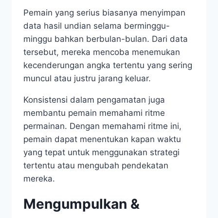
Pemain yang serius biasanya menyimpan
data hasil undian selama berminggu-
minggu bahkan berbulan-bulan. Dari data
tersebut, mereka mencoba menemukan
kecenderungan angka tertentu yang sering
muncul atau justru jarang keluar.
Konsistensi dalam pengamatan juga
membantu pemain memahami ritme
permainan. Dengan memahami ritme ini,
pemain dapat menentukan kapan waktu
yang tepat untuk menggunakan strategi
tertentu atau mengubah pendekatan
mereka.
Mengumpulkan &