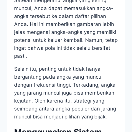
Setelah mengetahui angka yang sering
muncul, Anda dapat memasukkan angka-
angka tersebut ke dalam daftar pilihan
Anda. Hal ini memberikan gambaran lebih
jelas mengenai angka-angka yang memiliki
potensi untuk keluar kembali. Namun, tetap
ingat bahwa pola ini tidak selalu bersifat
pasti.
Selain itu, penting untuk tidak hanya
bergantung pada angka yang muncul
dengan frekuensi tinggi. Terkadang, angka
yang jarang muncul juga bisa memberikan
kejutan. Oleh karena itu, strategi yang
seimbang antara angka populer dan jarang
muncul bisa menjadi pilihan yang bijak.