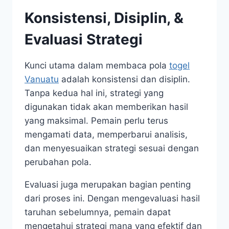
Konsistensi, Disiplin, &
Evaluasi Strategi
Kunci utama dalam membaca pola
togel
Vanuatu
adalah konsistensi dan disiplin.
Tanpa kedua hal ini, strategi yang
digunakan tidak akan memberikan hasil
yang maksimal. Pemain perlu terus
mengamati data, memperbarui analisis,
dan menyesuaikan strategi sesuai dengan
perubahan pola.
Evaluasi juga merupakan bagian penting
dari proses ini. Dengan mengevaluasi hasil
taruhan sebelumnya, pemain dapat
mengetahui strategi mana yang efektif dan