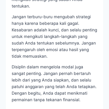
tentukan.
Jangan terburu-buru mengubah strategi
hanya karena beberapa kali gagal.
Kesabaran adalah kunci, dan selalu penting
untuk mengikuti langkah-langkah yang
sudah Anda tentukan sebelumnya. Jangan
terpengaruh oleh emosi atau hasil yang
tidak memuaskan.
Disiplin dalam mengelola modal juga
sangat penting. Jangan pernah bertaruh
lebih dari yang Anda siapkan, dan selalu
patuhi anggaran yang telah Anda tetapkan.
Dengan begitu, Anda dapat menikmati
permainan tanpa tekanan finansial.