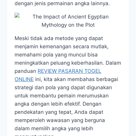
dengan jenis permainan angka lainnya.
Meski tidak ada metode yang dapat
menjamin kemenangan secara mutlak,
memahami pola yang muncul bisa
meningkatkan peluang keberhasilan. Dalam
panduan
REVIEW PASARAN TOGEL
ONLINE
ini, kita akan membahas berbagai
strategi dan pola yang dapat digunakan
untuk membantu pemain merumuskan
angka dengan lebih efektif. Dengan
pendekatan yang tepat, Anda dapat
memperoleh wawasan yang berguna
dalam memilih angka yang lebih