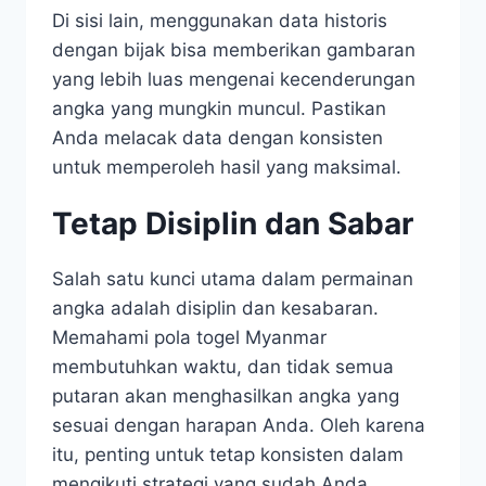
Di sisi lain, menggunakan data historis
dengan bijak bisa memberikan gambaran
yang lebih luas mengenai kecenderungan
angka yang mungkin muncul. Pastikan
Anda melacak data dengan konsisten
untuk memperoleh hasil yang maksimal.
Tetap Disiplin dan Sabar
Salah satu kunci utama dalam permainan
angka adalah disiplin dan kesabaran.
Memahami pola togel Myanmar
membutuhkan waktu, dan tidak semua
putaran akan menghasilkan angka yang
sesuai dengan harapan Anda. Oleh karena
itu, penting untuk tetap konsisten dalam
mengikuti strategi yang sudah Anda