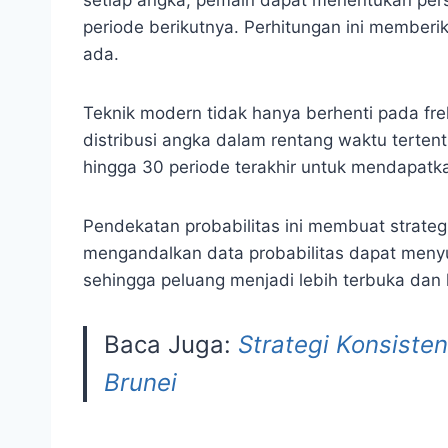
setiap angka, pemain dapat menentukan per
periode berikutnya. Perhitungan ini memberi
ada.
Teknik modern tidak hanya berhenti pada fr
distribusi angka dalam rentang waktu terten
hingga 30 periode terakhir untuk mendapatk
Pendekatan probabilitas ini membuat strategi
mengandalkan data probabilitas dapat menyu
sehingga peluang menjadi lebih terbuka dan 
Baca Juga:
Strategi Konsist
Brunei