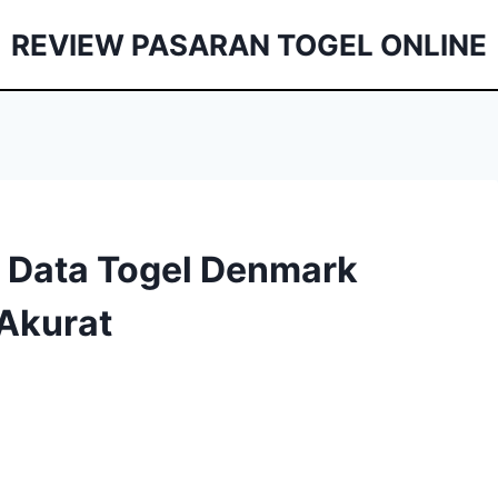
REVIEW PASARAN TOGEL ONLINE
s Data Togel Denmark
 Akurat