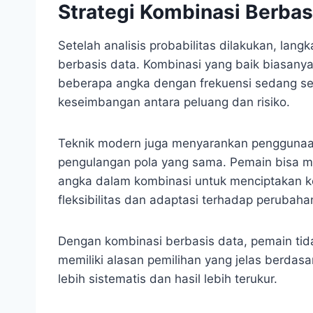
Strategi Kombinasi Berbas
Setelah analisis probabilitas dilakukan, la
berbasis data. Kombinasi yang baik biasany
beberapa angka dengan frekuensi sedang seb
keseimbangan antara peluang dan risiko.
Teknik modern juga menyarankan penggunaan
pengulangan pola yang sama. Pemain bisa me
angka dalam kombinasi untuk menciptakan k
fleksibilitas dan adaptasi terhadap perubaha
Dengan kombinasi berbasis data, pemain tida
memiliki alasan pemilihan yang jelas berdasa
lebih sistematis dan hasil lebih terukur.