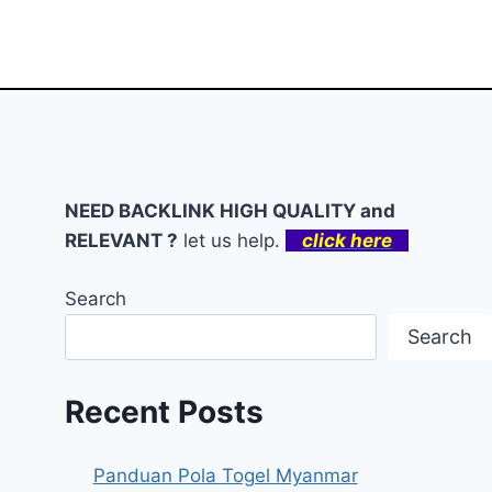
NEED BACKLINK HIGH QUALITY and
RELEVANT ?
let us help.
click here
Search
Search
Recent Posts
Panduan Pola Togel Myanmar