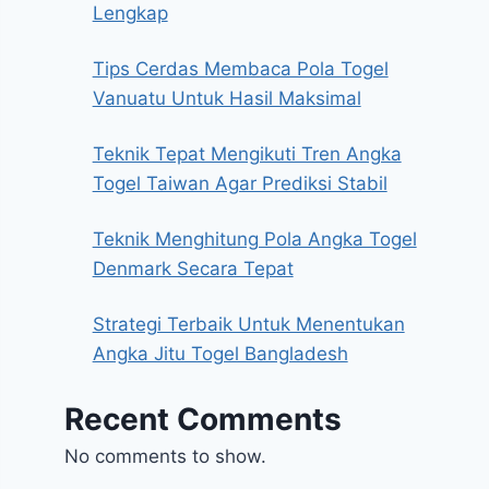
Lengkap
Tips Cerdas Membaca Pola Togel
Vanuatu Untuk Hasil Maksimal
Teknik Tepat Mengikuti Tren Angka
Togel Taiwan Agar Prediksi Stabil
Teknik Menghitung Pola Angka Togel
Denmark Secara Tepat
Strategi Terbaik Untuk Menentukan
Angka Jitu Togel Bangladesh
Recent Comments
No comments to show.