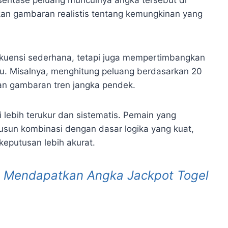
sentase peluang munculnya angka tersebut di
kan gambaran realistis tentang kemungkinan yang
ekuensi sederhana, tetapi juga mempertimbangkan
tu. Misalnya, menghitung peluang berdasarkan 20
an gambaran tren jangka pendek.
 lebih terukur dan sistematis. Pemain yang
sun kombinasi dengan dasar logika yang kuat,
keputusan lebih akurat.
en Mendapatkan Angka Jackpot Togel