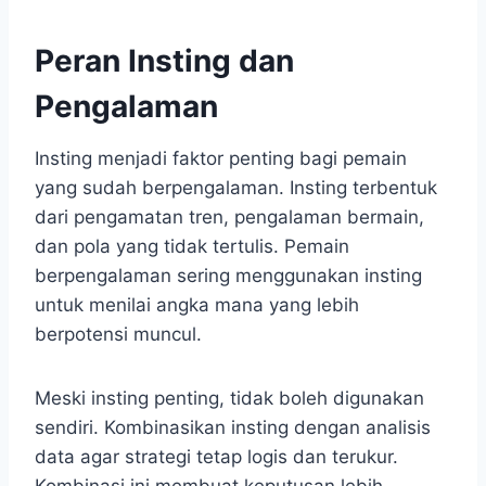
Peran Insting dan
Pengalaman
Insting menjadi faktor penting bagi pemain
yang sudah berpengalaman. Insting terbentuk
dari pengamatan tren, pengalaman bermain,
dan pola yang tidak tertulis. Pemain
berpengalaman sering menggunakan insting
untuk menilai angka mana yang lebih
berpotensi muncul.
Meski insting penting, tidak boleh digunakan
sendiri. Kombinasikan insting dengan analisis
data agar strategi tetap logis dan terukur.