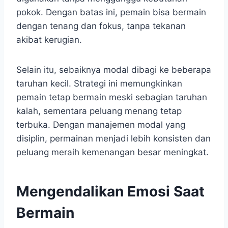
pokok. Dengan batas ini, pemain bisa bermain
dengan tenang dan fokus, tanpa tekanan
akibat kerugian.
Selain itu, sebaiknya modal dibagi ke beberapa
taruhan kecil. Strategi ini memungkinkan
pemain tetap bermain meski sebagian taruhan
kalah, sementara peluang menang tetap
terbuka. Dengan manajemen modal yang
disiplin, permainan menjadi lebih konsisten dan
peluang meraih kemenangan besar meningkat.
Mengendalikan Emosi Saat
Bermain