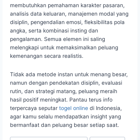
membutuhkan pemahaman karakter pasaran,
analisis data keluaran, manajemen modal yang
disiplin, pengendalian emosi, fleksibilitas pola
angka, serta kombinasi insting dan
pengalaman. Semua elemen ini saling
melengkapi untuk memaksimalkan peluang
kemenangan secara realistis.
Tidak ada metode instan untuk menang besar,
namun dengan pendekatan disiplin, evaluasi
rutin, dan strategi matang, peluang meraih
hasil positif meningkat. Pantau terus info
terpercaya seputar
togel online
di Indonesia,
agar kamu selalu mendapatkan insight yang
bermanfaat dan peluang besar setiap saat.
Post