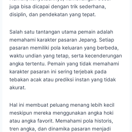
juga bisa dicapai dengan trik sederhana,
disiplin, dan pendekatan yang tepat.
Salah satu tantangan utama pemain adalah
memahami karakter pasaran Jepang. Setiap
pasaran memiliki pola keluaran yang berbeda,
waktu undian yang tetap, serta kecenderungan
angka tertentu. Pemain yang tidak memahami
karakter pasaran ini sering terjebak pada
tebakan acak atau prediksi instan yang tidak
akurat.
Hal ini membuat peluang menang lebih kecil
meskipun mereka menggunakan angka hoki
atau angka favorit. Memahami pola historis,
tren angka, dan dinamika pasaran menjadi