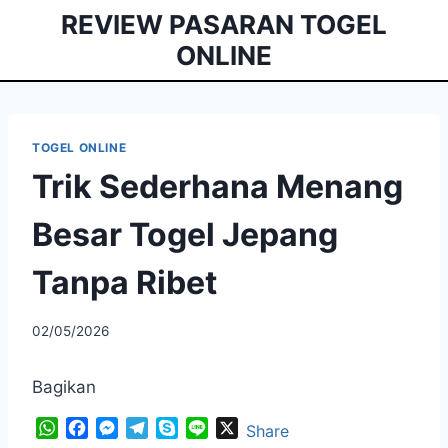
Skip
REVIEW PASARAN TOGEL
to
ONLINE
content
TOGEL ONLINE
Trik Sederhana Menang
Besar Togel Jepang
Tanpa Ribet
02/05/2026
Bagikan
W
F
M
T
S
L
X
Share