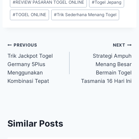
#
REVIEW PASARAN TOGEL ONLINE
#
Togel Jepang
Tags:
#
TOGEL ONLINE
#
Trik Sederhana Menang Togel
Post
PREVIOUS
NEXT
Trik Jackpot Togel
Strategi Ampuh
navigation
Germany 5Plus
Menang Besar
Menggunakan
Bermain Togel
Kombinasi Tepat
Tasmania 16 Hari Ini
Similar Posts