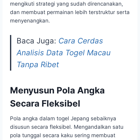
mengikuti strategi yang sudah direncanakan,
dan membuat permainan lebih terstruktur serta
menyenangkan.
Baca Juga:
Cara Cerdas
Analisis Data Togel Macau
Tanpa Ribet
Menyusun Pola Angka
Secara Fleksibel
Pola angka dalam togel Jepang sebaiknya
disusun secara fleksibel. Mengandalkan satu
pola tunggal secara kaku sering membuat