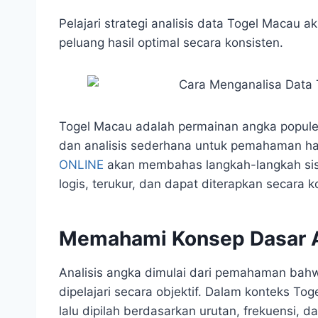
h
a
e
e
k
i
a
c
s
l
y
n
Pelajari strategi analisis data Togel Macau ak
t
e
s
e
p
e
peluang hasil optimal secara konsisten.
s
b
e
g
e
A
o
n
r
p
o
g
a
p
k
e
m
r
Togel Macau adalah permainan angka populer 
dan analisis sederhana untuk pemahaman hasil
ONLINE
akan membahas langkah-langkah sis
logis, terukur, dan dapat diterapkan secara k
Memahami Konsep Dasar A
Analisis angka dimulai dari pemahaman bahwa
dipelajari secara objektif. Dalam konteks T
lalu dipilah berdasarkan urutan, frekuensi, 