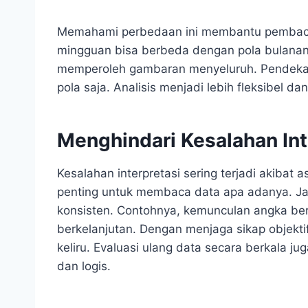
Memahami perbedaan ini membantu pembaca 
mingguan bisa berbeda dengan pola bulan
memperoleh gambaran menyeluruh. Pendekata
pola saja. Analisis menjadi lebih fleksibel d
Menghindari Kesalahan Int
Kesalahan interpretasi sering terjadi akibat
penting untuk membaca data apa adanya. J
konsisten. Contohnya, kemunculan angka be
berkelanjutan. Dengan menjaga sikap objekt
keliru. Evaluasi ulang data secara berkala j
dan logis.