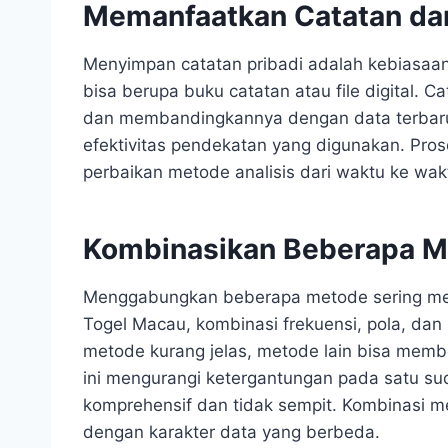
Memanfaatkan Catatan dan
Menyimpan catatan pribadi adalah kebiasaan 
bisa berupa buku catatan atau file digital. 
dan membandingkannya dengan data terbaru
efektivitas pendekatan yang digunakan. Pro
perbaikan metode analisis dari waktu ke wak
Kombinasikan Beberapa Me
Menggabungkan beberapa metode sering mem
Togel Macau, kombinasi frekuensi, pola, dan 
metode kurang jelas, metode lain bisa mem
ini mengurangi ketergantungan pada satu sud
komprehensif dan tidak sempit. Kombinasi 
dengan karakter data yang berbeda.