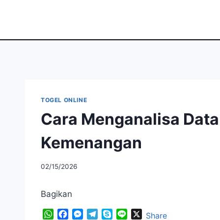
Skip
to
content
TOGEL ONLINE
Cara Menganalisa Data
Kemenangan
02/15/2026
Bagikan
W
F
M
T
S
L
X
Share