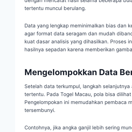
dengan mencatat hasil selama beberapa bul
tertentu muncul berulang.
Data yang lengkap meminimalkan bias dan k
agar format data seragam dan mudah diband
kuat dasar analisis yang dihasilkan. Prose
hasilnya sepadan karena memberikan gambar
Mengelompokkan Data Ber
Setelah data terkumpul, langkah selanjutny
tertentu. Pada Togel Macau, pola bisa dilihat
Pengelompokan ini memudahkan pembaca me
tersembunyi.
Contohnya, jika angka ganjil lebih sering mun