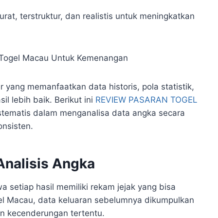
urat, terstruktur, dan realistis untuk meningkatkan
yang memanfaatkan data historis, pola statistik,
 lebih baik. Berikut ini
REVIEW PASARAN TOGEL
tematis dalam menganalisa data angka secara
onsisten.
nalisis Angka
 setiap hasil memiliki rekam jejak yang bisa
ogel Macau, data keluaran sebelumnya dikumpulkan
dan kecenderungan tertentu.