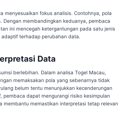
menyesuaikan fokus analisis. Contohnya, pola
an. Dengan membandingkan keduanya, pembaca
n ini mencegah ketergantungan pada satu jenis
an adaptif terhadap perubahan data.
erpretasi Data
 asumsi berlebihan. Dalam analisa Togel Macau,
angan memaksakan pola yang sebenarnya tidak
rulang belum tentu menunjukkan kecenderungan
if, pembaca dapat mengurangi risiko kesimpulan
uga membantu memastikan interpretasi tetap relevan