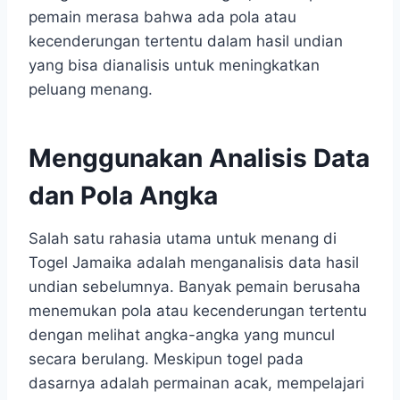
pemain merasa bahwa ada pola atau
kecenderungan tertentu dalam hasil undian
yang bisa dianalisis untuk meningkatkan
peluang menang.
Menggunakan Analisis Data
dan Pola Angka
Salah satu rahasia utama untuk menang di
Togel Jamaika adalah menganalisis data hasil
undian sebelumnya. Banyak pemain berusaha
menemukan pola atau kecenderungan tertentu
dengan melihat angka-angka yang muncul
secara berulang. Meskipun togel pada
dasarnya adalah permainan acak, mempelajari