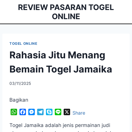
Skip
REVIEW PASARAN TOGEL
to
ONLINE
content
TOGEL ONLINE
Rahasia Jitu Menang
Bemain Togel Jamaika
03/11/2025
Bagikan
W
F
M
T
S
L
X
Share
h
a
e
e
k
i
a
c
s
l
y
n
Togel Jamaika adalah jenis permainan judi
t
e
s
e
p
e