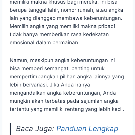
memiliki makna khusus bagi mereka. Ini bisa
berupa tanggal lahir, nomor rumah, atau angka
lain yang dianggap membawa keberuntungan.
Memilih angka yang memiliki makna pribadi
tidak hanya memberikan rasa kedekatan
emosional dalam permainan.
Namun, meskipun angka keberuntungan ini
bisa memberi semangat, penting untuk
mempertimbangkan pilihan angka lainnya yang
lebih bervariasi. Jika Anda hanya
mengandalkan angka keberuntungan, Anda
mungkin akan terbatas pada sejumlah angka
tertentu yang memiliki rentang yang lebih kecil.
Baca Juga:
Panduan Lengkap