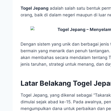
h
a
e
e
k
i
a
c
s
l
y
n
Togel Jepang
adalah salah satu bentuk perm
t
e
s
e
p
e
orang, baik di dalam negeri maupun di luar ne
s
b
e
g
e
A
o
n
r
p
o
g
a
p
k
e
m
r
Dengan sistem yang unik dan berbagai jeni
bermain yang menarik dan penuh tantangan. 
akan membahas secara mendalam tentang Tog
jenis taruhan, strategi untuk menang, dan da
Latar Belakang Togel Jep
Togel Jepang, yang dikenal sebagai “Takaraku
dimulai sejak abad ke-15. Pada awalnya, perm
mengumpulkan dana untuk perbaikan dan pemel