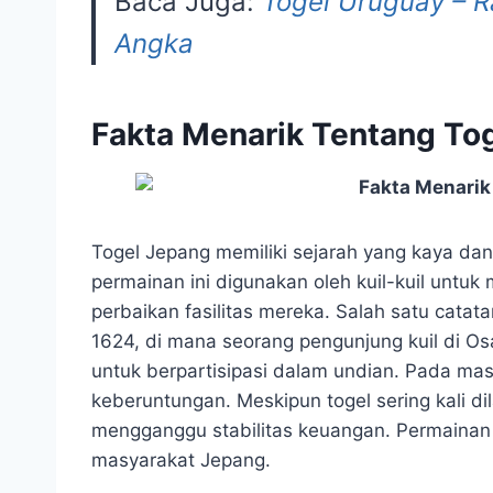
Baca Juga:
Togel Uruguay – R
Angka
Fakta Menarik Tentang To
Togel Jepang memiliki sejarah yang kaya dan
permainan ini digunakan oleh kuil-kuil unt
perbaikan fasilitas mereka. Salah satu cata
1624, di mana seorang pengunjung kuil di 
untuk berpartisipasi dalam undian. Pada ma
keberuntungan. Meskipun togel sering kali d
mengganggu stabilitas keuangan. Permainan
masyarakat Jepang.