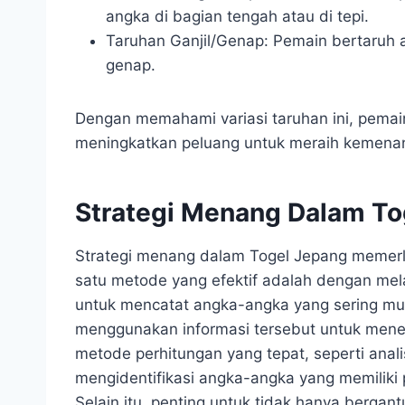
angka di bagian tengah atau di tepi.
Taruhan Ganjil/Genap: Pemain bertaruh a
genap.
Dengan memahami variasi taruhan ini, pemai
meningkatkan peluang untuk meraih kemena
Strategi Menang Dalam To
Strategi menang dalam Togel Jepang memerlu
satu metode yang efektif adalah dengan mel
untuk mencatat angka-angka yang sering mu
menggunakan informasi tersebut untuk men
metode perhitungan yang tepat, seperti anal
mengidentifikasi angka-angka yang memiliki 
Selain itu, penting untuk tidak hanya berga