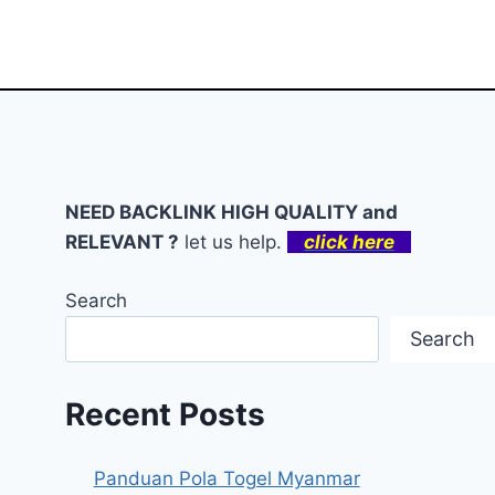
NEED BACKLINK HIGH QUALITY and
RELEVANT ?
let us help.
click here
Search
Search
Recent Posts
Panduan Pola Togel Myanmar