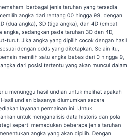
emahami berbagai jenis taruhan yang tersedia
emilih angka dari rentang 00 hingga 99, dengan
D (dua angka), 3D (tiga angka), dan 4D (empat
ua angka, sedangkan pada taruhan 3D dan 4D,
-turut. Jika angka yang dipilih cocok dengan hasil
suai dengan odds yang ditetapkan. Selain itu,
pemain memilih satu angka bebas dari 0 hingga 9,
 angka dari posisi tertentu yang akan muncul dalam
rlu menunggu hasil undian untuk melihat apakah
. Hasil undian biasanya diumumkan secara
ediakan layanan permainan ini. Untuk
nkan untuk menganalisis data historis dan pola
ategi seperti memadukan beberapa jenis taruhan
menentukan angka yang akan dipilih. Dengan