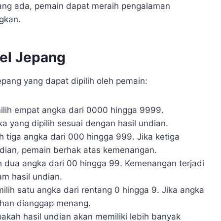
ang ada, pemain dapat meraih pengalaman
gkan.
gel Jepang
epang yang dapat dipilih oleh pemain:
lih empat angka dari 0000 hingga 9999.
 yang dipilih sesuai dengan hasil undian.
 tiga angka dari 000 hingga 999. Jika ketiga
undian, pemain berhak atas kemenangan.
 dua angka dari 00 hingga 99. Kemenangan terjadi
am hasil undian.
ih satu angka dari rentang 0 hingga 9. Jika angka
ruhan dianggap menang.
akah hasil undian akan memiliki lebih banyak