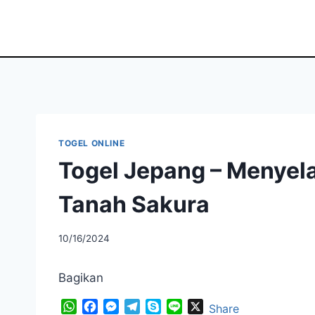
Skip
to
content
TOGEL ONLINE
Togel Jepang – Menyel
Tanah Sakura
10/16/2024
Bagikan
W
F
M
T
S
L
X
Share