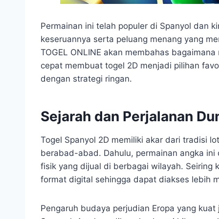
Permainan ini telah populer di Spanyol dan ki
keseruannya serta peluang menang yang men
TOGEL ONLINE akan membahas bagaimana me
cepat membuat togel 2D menjadi pilihan favo
dengan strategi ringan.
Sejarah dan Perjalanan Du
Togel Spanyol 2D memiliki akar dari tradisi 
berabad-abad. Dahulu, permainan angka ini 
fisik yang dijual di berbagai wilayah. Seiring
format digital sehingga dapat diakses lebih
Pengaruh budaya perjudian Eropa yang kuat