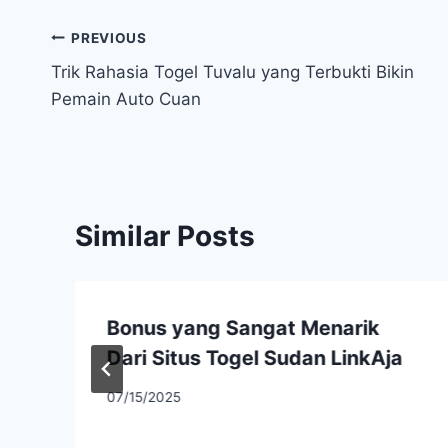
Post
PREVIOUS
Trik Rahasia Togel Tuvalu yang Terbukti Bikin
navigation
Pemain Auto Cuan
Similar Posts
Bonus yang Sangat Menarik
Dari Situs Togel Sudan LinkAja
07/15/2025