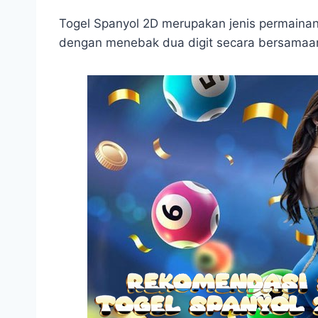
h
a
e
e
k
i
a
c
s
l
y
n
Togel Spanyol 2D merupakan jenis permain
t
e
s
e
p
e
dengan menebak dua digit secara bersamaa
s
b
e
g
e
A
o
n
r
p
o
g
a
p
k
e
m
r