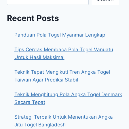
Recent Posts
Panduan Pola Togel Myanmar Lengkap
Tips Cerdas Membaca Pola Togel Vanuatu
Untuk Hasil Maksimal
Teknik Tepat Mengikuti Tren Angka Togel
Taiwan Agar Prediksi Stabil
Teknik Menghitung Pola Angka Togel Denmark
Secara Tepat
Strategi Terbaik Untuk Menentukan Angka
Jitu Togel Bangladesh