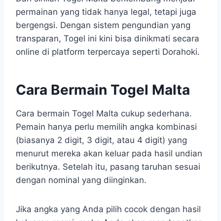
permainan yang tidak hanya legal, tetapi juga
bergengsi. Dengan sistem pengundian yang
transparan, Togel ini kini bisa dinikmati secara
online di platform terpercaya seperti Dorahoki.
Cara Bermain Togel Malta
Cara bermain Togel Malta cukup sederhana.
Pemain hanya perlu memilih angka kombinasi
(biasanya 2 digit, 3 digit, atau 4 digit) yang
menurut mereka akan keluar pada hasil undian
berikutnya. Setelah itu, pasang taruhan sesuai
dengan nominal yang diinginkan.
Jika angka yang Anda pilih cocok dengan hasil