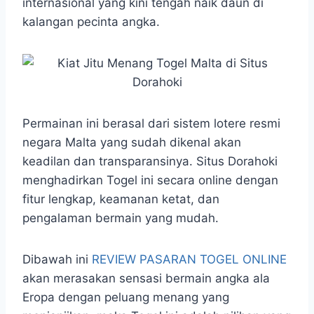
internasional yang kini tengah naik daun di
s
b
e
g
e
kalangan pecinta angka.
A
o
n
r
p
o
g
a
p
k
e
m
r
Permainan ini berasal dari sistem lotere resmi
negara Malta yang sudah dikenal akan
keadilan dan transparansinya. Situs Dorahoki
menghadirkan Togel ini secara online dengan
fitur lengkap, keamanan ketat, dan
pengalaman bermain yang mudah.
Dibawah ini
REVIEW PASARAN TOGEL ONLINE
akan merasakan sensasi bermain angka ala
Eropa dengan peluang menang yang