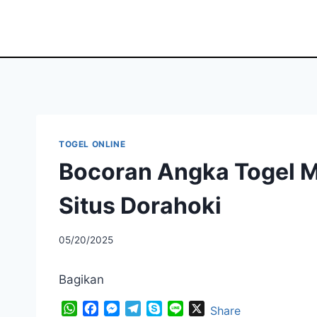
Skip
to
content
TOGEL ONLINE
Bocoran Angka Togel Me
Situs Dorahoki
05/20/2025
Bagikan
W
F
M
T
S
L
X
Share