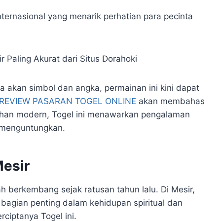
internasional yang menarik perhatian para pecinta
a akan simbol dan angka, permainan ini kini dapat
REVIEW PASARAN TOGEL ONLINE
akan membahas
ruhan modern, Togel ini menawarkan pengalaman
 menguntungkan.
Mesir
ah berkembang sejak ratusan tahun lalu. Di Mesir,
bagian penting dalam kehidupan spiritual dan
rciptanya Togel ini.