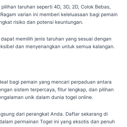
pilihan taruhan seperti 4D, 3D, 2D, Colok Bebas,
. Ragam varian ini memberi keleluasaan bagi pemain
gkat risiko dan potensi keuntungan.
apat memilih jenis taruhan yang sesuai dengan
fleksibel dan menyenangkan untuk semua kalangan.
 ideal bagi pemain yang mencari perpaduan antara
gan sistem terpercaya, fitur lengkap, dan pilihan
engalaman unik dalam dunia togel online.
ngsung dari perangkat Anda. Daftar sekarang di
alam permainan Togel ini yang eksotis dan penuh