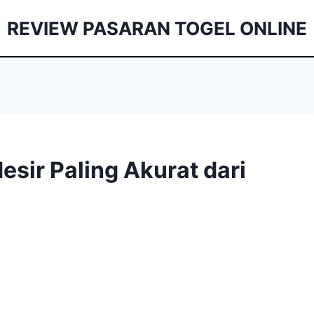
REVIEW PASARAN TOGEL ONLINE
sir Paling Akurat dari