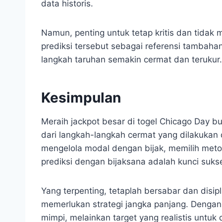
data historis.
Namun, penting untuk tetap kritis dan tidak
prediksi tersebut sebagai referensi tambaha
langkah taruhan semakin cermat dan terukur.
Kesimpulan
Meraih jackpot besar di togel Chicago Day b
dari langkah-langkah cermat yang dilakukan
mengelola modal dengan bijak, memilih met
prediksi dengan bijaksana adalah kunci suks
Yang terpenting, tetaplah bersabar dan disip
memerlukan strategi jangka panjang. Dengan 
mimpi, melainkan target yang realistis untuk d