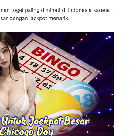
an togel paling diminati di Indonesia karena
ar dengan jackpot menarik.