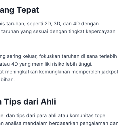
ang Tepat
is taruhan, seperti 2D, 3D, dan 4D dengan
 taruhan yang sesuai dengan tingkat kepercayaan
g sering keluar, fokuskan taruhan di sana terlebih
u 4D yang memiliki risiko lebih tinggi.
at meningkatkan kemungkinan memperoleh jackpot
bihan.
Tips dari Ahli
 dan tips dari para ahli atau komunitas togel
an analisa mendalam berdasarkan pengalaman dan