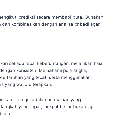
 mengikuti prediksi secara membabi buta. Gunakan
n dan kombinasikan dengan analisa pribadi agar
ukan sekadar soal keberuntungan, melainkan hasil
 dengan konsisten. Memahami pola angka,
ode taruhan yang tepat, serta menggunakan
es yang wajib diterapkan.
lin karena togel adalah permainan yang
langkah yang tepat, jackpot besar bukan lagi
iraih.