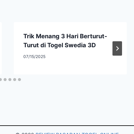
Trik Menang 3 Hari Berturut-
Turut di Togel Swedia 3D
07/15/2025