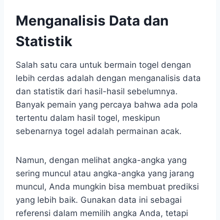
Menganalisis Data dan
Statistik
Salah satu cara untuk bermain togel dengan
lebih cerdas adalah dengan menganalisis data
dan statistik dari hasil-hasil sebelumnya.
Banyak pemain yang percaya bahwa ada pola
tertentu dalam hasil togel, meskipun
sebenarnya togel adalah permainan acak.
Namun, dengan melihat angka-angka yang
sering muncul atau angka-angka yang jarang
muncul, Anda mungkin bisa membuat prediksi
yang lebih baik. Gunakan data ini sebagai
referensi dalam memilih angka Anda, tetapi