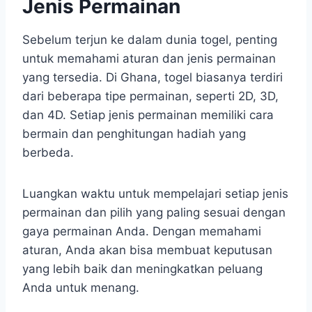
Jenis Permainan
Sebelum terjun ke dalam dunia togel, penting
untuk memahami aturan dan jenis permainan
yang tersedia. Di Ghana, togel biasanya terdiri
dari beberapa tipe permainan, seperti 2D, 3D,
dan 4D. Setiap jenis permainan memiliki cara
bermain dan penghitungan hadiah yang
berbeda.
Luangkan waktu untuk mempelajari setiap jenis
permainan dan pilih yang paling sesuai dengan
gaya permainan Anda. Dengan memahami
aturan, Anda akan bisa membuat keputusan
yang lebih baik dan meningkatkan peluang
Anda untuk menang.