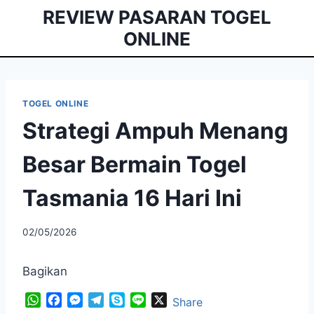
Skip
REVIEW PASARAN TOGEL
to
ONLINE
content
TOGEL ONLINE
Strategi Ampuh Menang
Besar Bermain Togel
Tasmania 16 Hari Ini
02/05/2026
Bagikan
W
F
M
T
S
L
X
Share