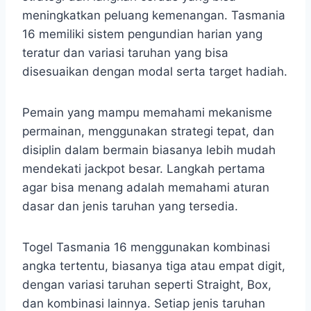
meningkatkan peluang kemenangan. Tasmania
16 memiliki sistem pengundian harian yang
teratur dan variasi taruhan yang bisa
disesuaikan dengan modal serta target hadiah.
Pemain yang mampu memahami mekanisme
permainan, menggunakan strategi tepat, dan
disiplin dalam bermain biasanya lebih mudah
mendekati jackpot besar. Langkah pertama
agar bisa menang adalah memahami aturan
dasar dan jenis taruhan yang tersedia.
Togel Tasmania 16 menggunakan kombinasi
angka tertentu, biasanya tiga atau empat digit,
dengan variasi taruhan seperti Straight, Box,
dan kombinasi lainnya. Setiap jenis taruhan