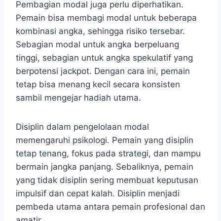
Pembagian modal juga perlu diperhatikan.
Pemain bisa membagi modal untuk beberapa
kombinasi angka, sehingga risiko tersebar.
Sebagian modal untuk angka berpeluang
tinggi, sebagian untuk angka spekulatif yang
berpotensi jackpot. Dengan cara ini, pemain
tetap bisa menang kecil secara konsisten
sambil mengejar hadiah utama.
Disiplin dalam pengelolaan modal
memengaruhi psikologi. Pemain yang disiplin
tetap tenang, fokus pada strategi, dan mampu
bermain jangka panjang. Sebaliknya, pemain
yang tidak disiplin sering membuat keputusan
impulsif dan cepat kalah. Disiplin menjadi
pembeda utama antara pemain profesional dan
amatir.