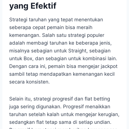
yang Efektif
Strategi taruhan yang tepat menentukan
seberapa cepat pemain bisa meraih
kemenangan. Salah satu strategi populer
adalah membagi taruhan ke beberapa jenis,
misalnya sebagian untuk Straight, sebagian
untuk Box, dan sebagian untuk kombinasi lain.
Dengan cara ini, pemain bisa mengejar jackpot
sambil tetap mendapatkan kemenangan kecil
secara konsisten.
Selain itu, strategi progresif dan flat betting
juga sering digunakan. Progresif menaikkan
taruhan setelah kalah untuk mengejar kerugian,
sedangkan flat tetap sama di setiap undian.