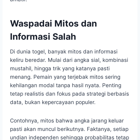
Waspadai Mitos dan
Informasi Salah
Di dunia togel, banyak mitos dan informasi
keliru beredar. Mulai dari angka sial, kombinasi
mustahil, hingga trik yang katanya pasti
menang. Pemain yang terjebak mitos sering
kehilangan modal tanpa hasil nyata. Penting
tetap realistis dan fokus pada strategi berbasis
data, bukan kepercayaan populer.
Contohnya, mitos bahwa angka jarang keluar
pasti akan muncul berikutnya. Faktanya, setiap
undian independen sehingga probabilitas tetap