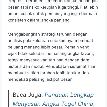
Progresif berpotensi memberikan kemenangan
besar, tapi risiko kerugian juga tinggi. Flat lebih
aman, cocok untuk pemain yang ingin bermain
konsisten dalam jangka panjang.
Menggabungkan strategi taruhan dengan
analisis pola keluaran sebelumnya membuat
peluang menang lebih besar. Pemain yang
bijak tidak sekadar memasang angka favorit,
tetapi menyesuaikan taruhan dengan data
historis dan modal. Pendekatan sistematis ini
membuat setiap taruhan lebih terukur dan
mendekati peluang jackpot besar.
Baca Juga:
Panduan Lengkap
Menyusun Angka Togel China