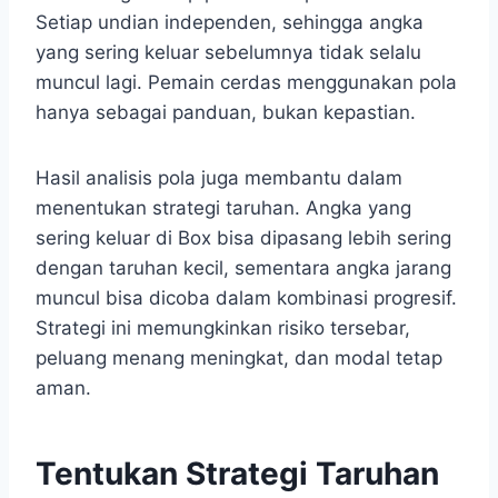
Setiap undian independen, sehingga angka
yang sering keluar sebelumnya tidak selalu
muncul lagi. Pemain cerdas menggunakan pola
hanya sebagai panduan, bukan kepastian.
Hasil analisis pola juga membantu dalam
menentukan strategi taruhan. Angka yang
sering keluar di Box bisa dipasang lebih sering
dengan taruhan kecil, sementara angka jarang
muncul bisa dicoba dalam kombinasi progresif.
Strategi ini memungkinkan risiko tersebar,
peluang menang meningkat, dan modal tetap
aman.
Tentukan Strategi Taruhan