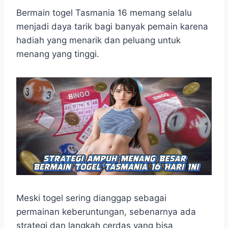
h
a
e
e
k
i
a
c
s
l
y
n
Bermain togel Tasmania 16 memang selalu
t
e
s
e
p
e
menjadi daya tarik bagi banyak pemain karena
s
b
e
g
e
hadiah yang menarik dan peluang untuk
A
o
n
r
menang yang tinggi.
p
o
g
a
p
k
e
m
r
Meski togel sering dianggap sebagai
permainan keberuntungan, sebenarnya ada
strategi dan langkah cerdas yang bisa