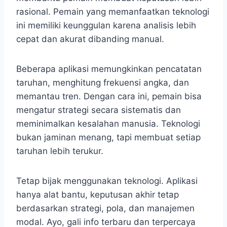
rasional. Pemain yang memanfaatkan teknologi
ini memiliki keunggulan karena analisis lebih
cepat dan akurat dibanding manual.
Beberapa aplikasi memungkinkan pencatatan
taruhan, menghitung frekuensi angka, dan
memantau tren. Dengan cara ini, pemain bisa
mengatur strategi secara sistematis dan
meminimalkan kesalahan manusia. Teknologi
bukan jaminan menang, tapi membuat setiap
taruhan lebih terukur.
Tetap bijak menggunakan teknologi. Aplikasi
hanya alat bantu, keputusan akhir tetap
berdasarkan strategi, pola, dan manajemen
modal. Ayo, gali info terbaru dan terpercaya