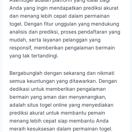
Asentogel adalah platform yang ideal bagi
Anda yang ingin mendapatkan prediksi akurat
dan menang lebih cepat dalam permainan
togel. Dengan fitur unggulan yang mendukung
analisis dan prediksi, proses pendaftaran yang
mudah, serta layanan pelanggan yang
responsif, memberikan pengalaman bermain
yang tak tertandingi.
Bergabunglah dengan sekarang dan nikmati
semua keuntungan yang ditawarkan. Dengan
dedikasi untuk memberikan pengalaman
bermain yang aman dan menyenangkan,
adalah situs togel online yang menyediakan
prediksi akurat untuk membantu pemain
menang lebih cepat siap membantu Anda
meraih kesuksesan dalam permainan togel.