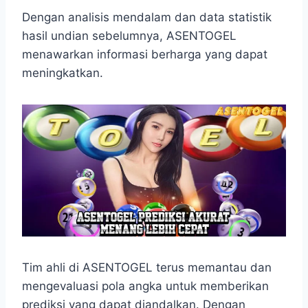
h
a
e
e
k
i
a
c
s
l
y
n
Dengan analisis mendalam dan data statistik
t
e
s
e
p
e
hasil undian sebelumnya, ASENTOGEL
s
b
e
g
e
menawarkan informasi berharga yang dapat
A
o
n
r
meningkatkan.
p
o
g
a
p
k
e
m
r
Tim ahli di ASENTOGEL terus memantau dan
mengevaluasi pola angka untuk memberikan
prediksi yang dapat diandalkan. Dengan