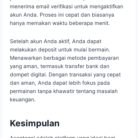
menerima email verifikasi untuk mengaktifkan
akun Anda. Proses ini cepat dan biasanya
hanya memakan waktu beberapa menit.
Setelah akun Anda aktif, Anda dapat
melakukan deposit untuk mulai bermain.
Menawarkan berbagai metode pembayaran
yang aman, termasuk transfer bank dan
dompet digital. Dengan transaksi yang cepat
dan aman, Anda dapat lebih fokus pada
permainan tanpa khawatir tentang masalah
keuangan.
Kesimpulan