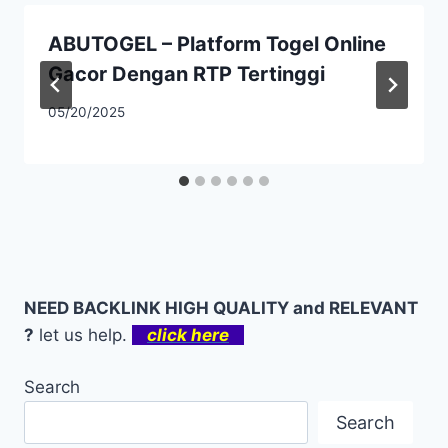
ABUTOGEL – Platform Togel Online
Gacor Dengan RTP Tertinggi
05/20/2025
NEED BACKLINK HIGH QUALITY and RELEVANT
?
let us help.
click here
Search
Search