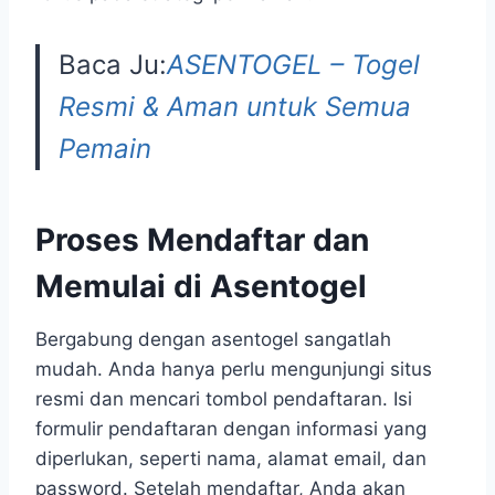
Baca Ju:
ASENTOGEL – Togel
Resmi & Aman untuk Semua
Pemain
Proses Mendaftar dan
Memulai di Asentogel
Bergabung dengan asentogel sangatlah
mudah. Anda hanya perlu mengunjungi situs
resmi dan mencari tombol pendaftaran. Isi
formulir pendaftaran dengan informasi yang
diperlukan, seperti nama, alamat email, dan
password. Setelah mendaftar, Anda akan