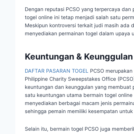
Dengan reputasi PCSO yang terpercaya dan p
togel online ini tetap menjadi salah satu perma
Meskipun kontroversi terkait judi masih ada d
menyediakan permainan togel dalam upaya
Keuntungan & Keunggulan
DAFTAR PASARAN TOGEL
PCSO merupakan pe
Philippine Charity Sweepstakes Office (PCSO).
keuntungan dan keunggulan yang membuat per
satu keuntungan utama bermain togel online i
menyediakan berbagai macam jenis permaina
sehingga pemain memiliki kesempatan untu
Selain itu, bermain togel PCSO juga memb