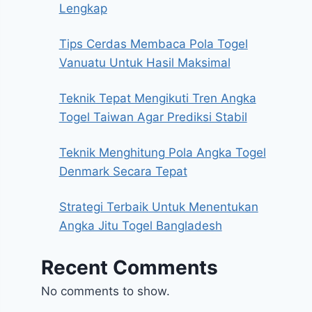
Lengkap
Tips Cerdas Membaca Pola Togel
Vanuatu Untuk Hasil Maksimal
Teknik Tepat Mengikuti Tren Angka
Togel Taiwan Agar Prediksi Stabil
Teknik Menghitung Pola Angka Togel
Denmark Secara Tepat
Strategi Terbaik Untuk Menentukan
Angka Jitu Togel Bangladesh
Recent Comments
No comments to show.