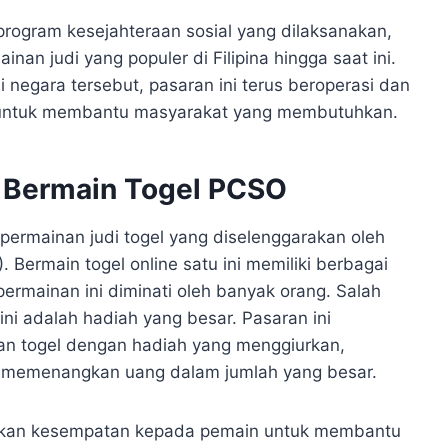
rogram kesejahteraan sosial yang dilaksanakan,
inan judi yang populer di Filipina hingga saat ini.
i negara tersebut, pasaran ini terus beroperasi dan
 untuk membantu masyarakat yang membutuhkan.
 Bermain Togel PCSO
rmainan judi togel yang diselenggarakan oleh
 Bermain togel online satu ini memiliki berbagai
mainan ini diminati oleh banyak orang. Salah
ni adalah hadiah yang besar. Pasaran ini
n togel dengan hadiah yang menggiurkan,
k memenangkan uang dalam jumlah yang besar.
erikan kesempatan kepada pemain untuk membantu