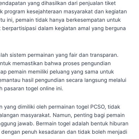
dapatan yang dihasilkan dari penjualan tiket
tuk program kesejahteraan masyarakat dan kegiatan
atu ini, pemain tidak hanya berkesempatan untuk
 berpartisipasi dalam kegiatan amal yang berguna
lah sistem permainan yang fair dan transparan.
 untuk memastikan bahwa proses pengundian
tiap pemain memiliki peluang yang sama untuk
antau hasil pengundian secara langsung melalui
 pasaran togel online ini.
yang dimiliki oleh permainan togel PCSO, tidak
 kalangan masyarakat. Namun, penting bagi pemain
nggung jawab. Bermain togel adalah bentuk hiburan
 dengan penuh kesadaran dan tidak boleh menjadi