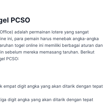
ogel PCSO
Office) adalah permainan lotere yang sangat
online ini, para pemain harus menebak angka-angka
aruhan togel online ini memiliki berbagai aturan dan
main sebelum mereka memasang taruhan. Berikut
ogel PCSO:
empat digit angka yang akan ditarik dengan tepat
ga digit angka yang akan ditarik dengan tepat