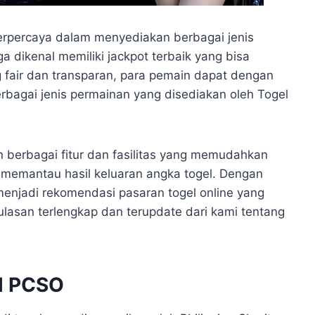
 terpercaya dalam menyediakan berbagai jenis
a dikenal memiliki jackpot terbaik yang bisa
 fair dan transparan, para pemain dapat dengan
agai jenis permainan yang disediakan oleh Togel
an berbagai fitur dan fasilitas yang memudahkan
 memantau hasil keluaran angka togel. Dengan
i menjadi rekomendasi pasaran togel online yang
ulasan terlengkap dan terupdate dari kami tentang
el PCSO