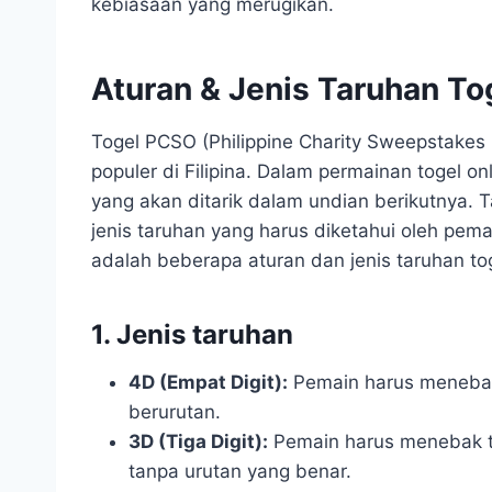
kebiasaan yang merugikan.
Aturan & Jenis Taruhan T
Togel PCSO (Philippine Charity Sweepstakes 
populer di Filipina. Dalam permainan togel 
yang akan ditarik dalam undian berikutnya. T
jenis taruhan yang harus diketahui oleh pe
adalah beberapa aturan dan jenis taruhan t
1. Jenis taruhan
4D (Empat Digit):
Pemain harus menebak 
berurutan.
3D (Tiga Digit):
Pemain harus menebak ti
tanpa urutan yang benar.