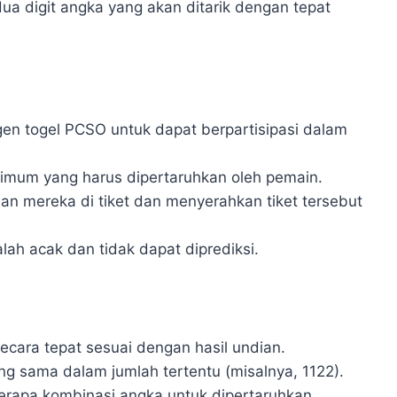
a digit angka yang akan ditarik dengan tepat
gen togel PCSO untuk dapat berpartisipasi dalam
inimum yang harus dipertaruhkan oleh pemain.
n mereka di tiket dan menyerahkan tiket tersebut
alah acak dan tidak dapat diprediksi.
cara tepat sesuai dengan hasil undian.
g sama dalam jumlah tertentu (misalnya, 1122).
rapa kombinasi angka untuk dipertaruhkan.