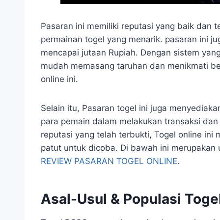
Pasaran ini memiliki reputasi yang baik dan
permainan togel yang menarik. pasaran ini jug
mencapai jutaan Rupiah. Dengan sistem yang
mudah memasang taruhan dan menikmati berb
online ini.
Selain itu, Pasaran togel ini juga menyediak
para pemain dalam melakukan transaksi dan
reputasi yang telah terbukti, Togel online in
patut untuk dicoba. Di bawah ini merupakan 
REVIEW PASARAN TOGEL ONLINE
.
Asal-Usul & Populasi Tog