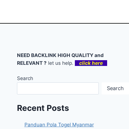
NEED BACKLINK HIGH QUALITY and
RELEVANT ?
let us help.
click here
Search
Search
Recent Posts
Panduan Pola Togel Myanmar