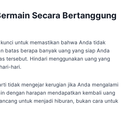
Bermain Secara Bertanggung
 kunci untuk memastikan bahwa Anda tidak
kan batas berapa banyak uang yang siap Anda
tas tersebut. Hindari menggunakan uang yang
ari-hari.
rti tidak mengejar kerugian jika Anda mengalami
main dengan harapan mendapatkan kembali uang
rancang untuk menjadi hiburan, bukan cara untuk