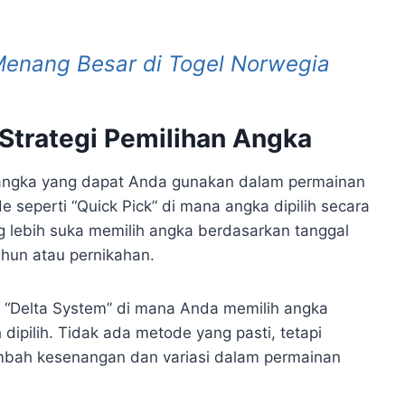
enang Besar di Togel Norwegia
trategi Pemilihan Angka
n angka yang dapat Anda gunakan dalam permainan
seperti “Quick Pick” di mana angka dipilih secara
ang lebih suka memilih angka berdasarkan tanggal
ahun atau pernikahan.
i “Delta System” di mana Anda memilih angka
dipilih. Tidak ada metode yang pasti, tetapi
bah kesenangan dan variasi dalam permainan