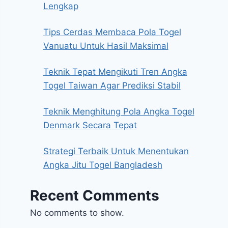
Lengkap
Tips Cerdas Membaca Pola Togel
Vanuatu Untuk Hasil Maksimal
Teknik Tepat Mengikuti Tren Angka
Togel Taiwan Agar Prediksi Stabil
Teknik Menghitung Pola Angka Togel
Denmark Secara Tepat
Strategi Terbaik Untuk Menentukan
Angka Jitu Togel Bangladesh
Recent Comments
No comments to show.