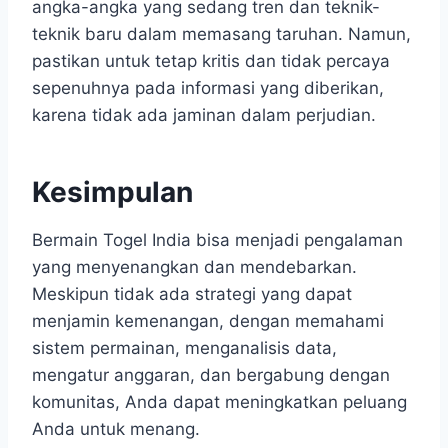
angka-angka yang sedang tren dan teknik-
teknik baru dalam memasang taruhan. Namun,
pastikan untuk tetap kritis dan tidak percaya
sepenuhnya pada informasi yang diberikan,
karena tidak ada jaminan dalam perjudian.
Kesimpulan
Bermain Togel India bisa menjadi pengalaman
yang menyenangkan dan mendebarkan.
Meskipun tidak ada strategi yang dapat
menjamin kemenangan, dengan memahami
sistem permainan, menganalisis data,
mengatur anggaran, dan bergabung dengan
komunitas, Anda dapat meningkatkan peluang
Anda untuk menang.