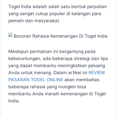
h
a
e
e
k
i
a
c
s
l
y
n
Togel India adalah salah satu bentuk perjudian
t
e
s
e
p
e
yang sangat cukup populer di kalangan para
s
b
e
g
e
pemain dan masyarakat.
A
o
n
r
p
o
g
a
p
k
e
m
r
Meskipun permainan ini bergantung pada
keberuntungan, ada beberapa strategi dan tips
yang dapat membantu meningkatkan peluang
Anda untuk menang. Dalam artikel ini
REVIEW
PASARAN TOGEL ONLINE
akan membahas
beberapa rahasia yang mungkin bisa
membantu Anda meraih kemenangan di Togel
India.