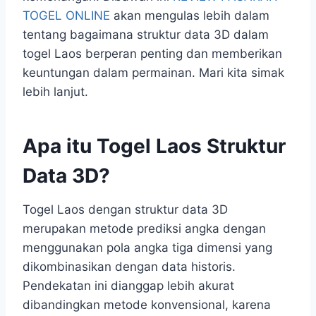
TOGEL ONLINE
akan mengulas lebih dalam
tentang bagaimana struktur data 3D dalam
togel Laos berperan penting dan memberikan
keuntungan dalam permainan. Mari kita simak
lebih lanjut.
Apa itu Togel Laos Struktur
Data 3D?
Togel Laos dengan struktur data 3D
merupakan metode prediksi angka dengan
menggunakan pola angka tiga dimensi yang
dikombinasikan dengan data historis.
Pendekatan ini dianggap lebih akurat
dibandingkan metode konvensional, karena