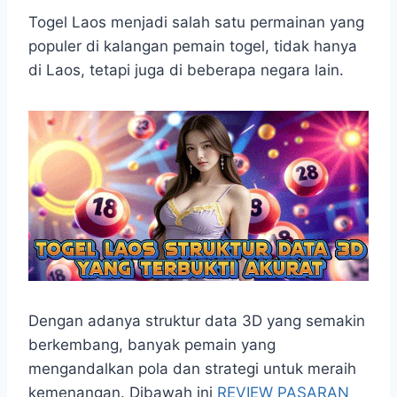
h
a
e
e
k
i
a
c
s
l
y
n
Togel Laos menjadi salah satu permainan yang
t
e
s
e
p
e
populer di kalangan pemain togel, tidak hanya
s
b
e
g
e
di Laos, tetapi juga di beberapa negara lain.
A
o
n
r
p
o
g
a
p
k
e
m
r
Dengan adanya struktur data 3D yang semakin
berkembang, banyak pemain yang
mengandalkan pola dan strategi untuk meraih
kemenangan. Dibawah ini
REVIEW PASARAN