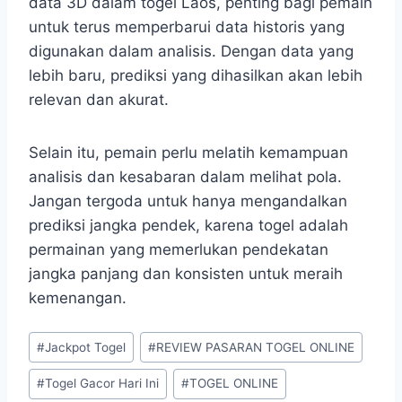
data 3D dalam togel Laos, penting bagi pemain
untuk terus memperbarui data historis yang
digunakan dalam analisis. Dengan data yang
lebih baru, prediksi yang dihasilkan akan lebih
relevan dan akurat.
Selain itu, pemain perlu melatih kemampuan
analisis dan kesabaran dalam melihat pola.
Jangan tergoda untuk hanya mengandalkan
prediksi jangka pendek, karena togel adalah
permainan yang memerlukan pendekatan
jangka panjang dan konsisten untuk meraih
kemenangan.
Post
#
Jackpot Togel
#
REVIEW PASARAN TOGEL ONLINE
Tags:
#
Togel Gacor Hari Ini
#
TOGEL ONLINE