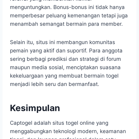
menguntungkan. Bonus-bonus ini tidak hanya
memperbesar peluang kemenangan tetapi juga
menambah semangat bermain para member.
Selain itu, situs ini membangun komunitas
pemain yang aktif dan suportif. Para anggota
sering berbagi prediksi dan strategi di forum
maupun media sosial, menciptakan suasana
kekeluargaan yang membuat bermain togel
menjadi lebih seru dan bermanfaat.
Kesimpulan
Captogel adalah situs togel online yang
menggabungkan teknologi modern, keamanan