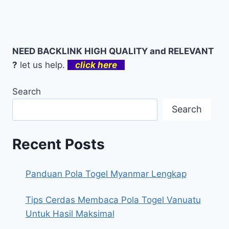
NEED BACKLINK HIGH QUALITY and RELEVANT
?
let us help.
click here
Search
Search
Recent Posts
Panduan Pola Togel Myanmar Lengkap
Tips Cerdas Membaca Pola Togel Vanuatu
Untuk Hasil Maksimal