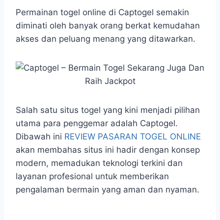
h
a
e
e
k
i
a
c
s
l
y
n
Permainan togel online di Captogel semakin
t
e
s
e
p
e
diminati oleh banyak orang berkat kemudahan
s
b
e
g
e
akses dan peluang menang yang ditawarkan.
A
o
n
r
p
o
g
a
p
k
e
m
r
Salah satu situs togel yang kini menjadi pilihan
utama para penggemar adalah Captogel.
Dibawah ini
REVIEW PASARAN TOGEL ONLINE
akan membahas situs ini hadir dengan konsep
modern, memadukan teknologi terkini dan
layanan profesional untuk memberikan
pengalaman bermain yang aman dan nyaman.