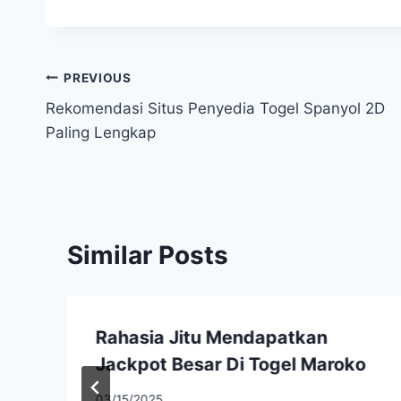
Post
PREVIOUS
Rekomendasi Situs Penyedia Togel Spanyol 2D
navigation
Paling Lengkap
Similar Posts
Rahasia Jitu Mendapatkan
Jackpot Besar Di Togel Maroko
03/15/2025