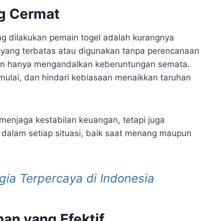
g Cermat
ng dilakukan pemain togel adalah kurangnya
 yang terbatas atau digunakan tanpa perencanaan
an hanya mengandalkan keberuntungan semata.
ulai, dan hindari kebiasaan menaikkan taruhan
 menjaga kestabilan keuangan, tetapi juga
dalam setiap situasi, baik saat menang maupun
gia Terpercaya di Indonesia
an yang Efektif