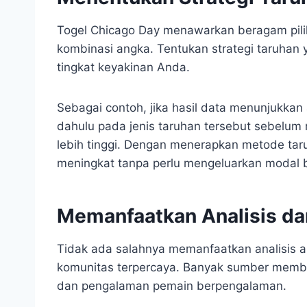
Togel Chicago Day menawarkan beragam pilih
kombinasi angka. Tentukan strategi taruhan y
tingkat keyakinan Anda.
Sebagai contoh, jika hasil data menunjukkan 
dahulu pada jenis taruhan tersebut sebelum 
lebih tinggi. Dengan menerapkan metode taru
meningkat tanpa perlu mengeluarkan modal 
Memanfaatkan Analisis dan
Tidak ada salahnya memanfaatkan analisis 
komunitas terpercaya. Banyak sumber membe
dan pengalaman pemain berpengalaman.