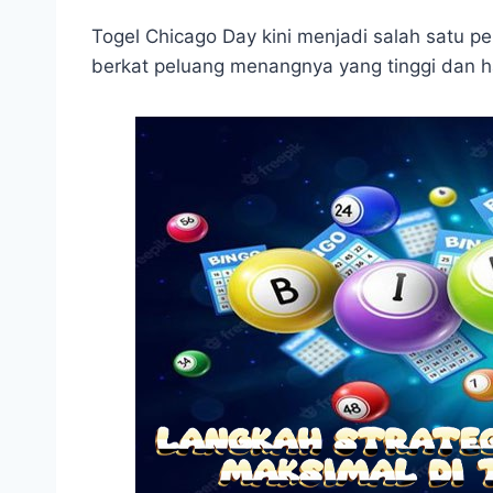
h
a
e
e
k
i
a
c
s
l
y
n
Togel Chicago Day kini menjadi salah satu p
t
e
s
e
p
e
berkat peluang menangnya yang tinggi dan h
s
b
e
g
e
A
o
n
r
p
o
g
a
p
k
e
m
r