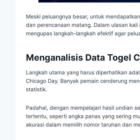
Meski peluangnya besar, untuk mendapatkan ja
dan perencanaan matang. Dalam ulasan kali 
mengupas langkah-langkah efektif agar pel
Menganalisis Data Togel 
Langkah utama yang harus diperhatikan adal
Chicago Day. Banyak pemain cenderung men
statistik.
Padahal, dengan mempelajari hasil undian 
tertentu, seperti angka panas yang sering 
akurasi dalam memilih nomor taruhan dan m