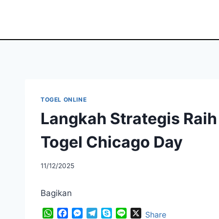
Skip
to
content
TOGEL ONLINE
Langkah Strategis Rai
Togel Chicago Day
11/12/2025
Bagikan
W
F
M
T
S
L
X
Share