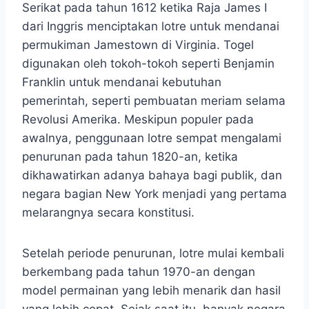
Serikat pada tahun 1612 ketika Raja James I
dari Inggris menciptakan lotre untuk mendanai
permukiman Jamestown di Virginia. Togel
digunakan oleh tokoh-tokoh seperti Benjamin
Franklin untuk mendanai kebutuhan
pemerintah, seperti pembuatan meriam selama
Revolusi Amerika. Meskipun populer pada
awalnya, penggunaan lotre sempat mengalami
penurunan pada tahun 1820-an, ketika
dikhawatirkan adanya bahaya bagi publik, dan
negara bagian New York menjadi yang pertama
melarangnya secara konstitusi.
Setelah periode penurunan, lotre mulai kembali
berkembang pada tahun 1970-an dengan
model permainan yang lebih menarik dan hasil