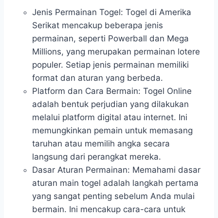
Jenis Permainan Togel: Togel di Amerika
Serikat mencakup beberapa jenis
permainan, seperti Powerball dan Mega
Millions, yang merupakan permainan lotere
populer. Setiap jenis permainan memiliki
format dan aturan yang berbeda.
Platform dan Cara Bermain: Togel Online
adalah bentuk perjudian yang dilakukan
melalui platform digital atau internet. Ini
memungkinkan pemain untuk memasang
taruhan atau memilih angka secara
langsung dari perangkat mereka.
Dasar Aturan Permainan: Memahami dasar
aturan main togel adalah langkah pertama
yang sangat penting sebelum Anda mulai
bermain. Ini mencakup cara-cara untuk