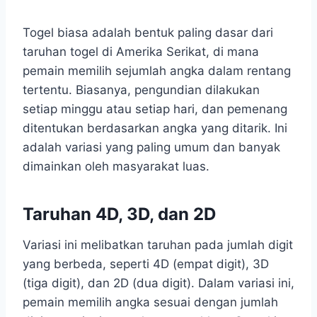
Togel biasa adalah bentuk paling dasar dari
taruhan togel di Amerika Serikat, di mana
pemain memilih sejumlah angka dalam rentang
tertentu. Biasanya, pengundian dilakukan
setiap minggu atau setiap hari, dan pemenang
ditentukan berdasarkan angka yang ditarik. Ini
adalah variasi yang paling umum dan banyak
dimainkan oleh masyarakat luas.
Taruhan 4D, 3D, dan 2D
Variasi ini melibatkan taruhan pada jumlah digit
yang berbeda, seperti 4D (empat digit), 3D
(tiga digit), dan 2D (dua digit). Dalam variasi ini,
pemain memilih angka sesuai dengan jumlah