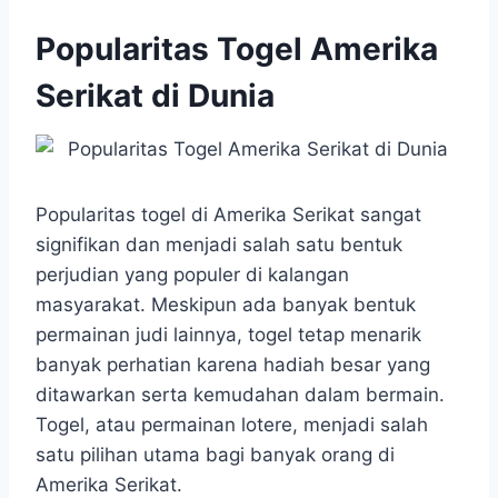
Popularitas Togel Amerika
Serikat di Dunia
​Popularitas togel di Amerika Serikat sangat
signifikan dan menjadi salah satu bentuk
perjudian yang populer di kalangan
masyarakat. Meskipun ada banyak bentuk
permainan judi lainnya, togel tetap menarik
banyak perhatian karena hadiah besar yang
ditawarkan serta kemudahan dalam bermain.
Togel, atau permainan lotere, menjadi salah
satu pilihan utama bagi banyak orang di
Amerika Serikat.