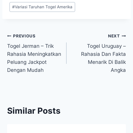
#
Variasi Taruhan Togel Amerika
Post
PREVIOUS
NEXT
Togel Jerman – Trik
Togel Uruguay –
navigation
Rahasia Meningkatkan
Rahasia Dan Fakta
Peluang Jackpot
Menarik Di Balik
Dengan Mudah
Angka
Similar Posts