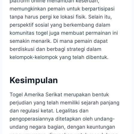
platform online menambah keseruan,
memungkinkan pemain untuk berpartisipasi
tanpa harus pergi ke lokasi fisik. Selain itu,
perspektif sosial yang berkembang dalam
komunitas togel juga membuat permainan ini
semakin menarik. Di mana pemain dapat
berdiskusi dan berbagi strategi dalam
kelompok-kelompok yang telah dibentuk.
Kesimpulan
Togel Amerika Serikat merupakan bentuk
perjudian yang telah memiliki sejarah panjang
dan regulasi ketat. Legalitas dan
pengoperasiannya ditetapkan oleh undang-
undang negara bagian, dengan keuntungan