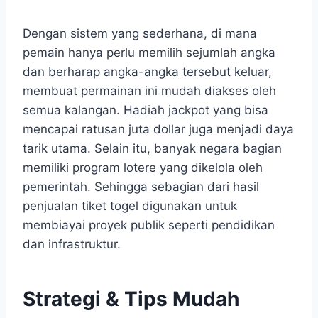
Dengan sistem yang sederhana, di mana
pemain hanya perlu memilih sejumlah angka
dan berharap angka-angka tersebut keluar,
membuat permainan ini mudah diakses oleh
semua kalangan. Hadiah jackpot yang bisa
mencapai ratusan juta dollar juga menjadi daya
tarik utama. Selain itu, banyak negara bagian
memiliki program lotere yang dikelola oleh
pemerintah. Sehingga sebagian dari hasil
penjualan tiket togel digunakan untuk
membiayai proyek publik seperti pendidikan
dan infrastruktur.
Strategi & Tips Mudah