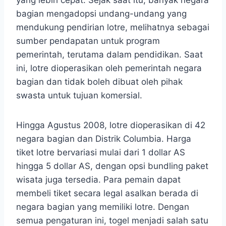
yang lebih cepat. Sejak saat itu, banyak negara
bagian mengadopsi undang-undang yang
mendukung pendirian lotre, melihatnya sebagai
sumber pendapatan untuk program
pemerintah, terutama dalam pendidikan. Saat
ini, lotre dioperasikan oleh pemerintah negara
bagian dan tidak boleh dibuat oleh pihak
swasta untuk tujuan komersial.
Hingga Agustus 2008, lotre dioperasikan di 42
negara bagian dan Distrik Columbia. Harga
tiket lotre bervariasi mulai dari 1 dollar AS
hingga 5 dollar AS, dengan opsi bundling paket
wisata juga tersedia. Para pemain dapat
membeli tiket secara legal asalkan berada di
negara bagian yang memiliki lotre. Dengan
semua pengaturan ini, togel menjadi salah satu