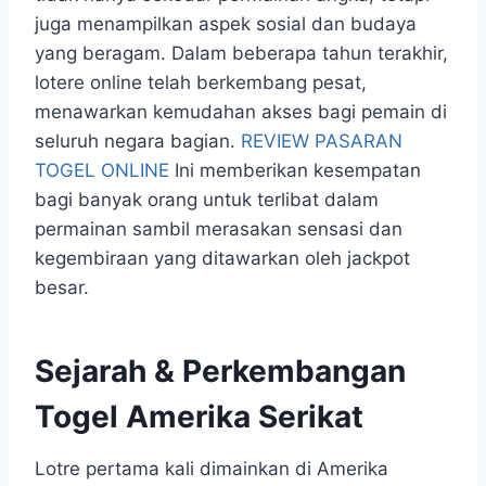
juga menampilkan aspek sosial dan budaya
yang beragam. Dalam beberapa tahun terakhir,
lotere online telah berkembang pesat,
menawarkan kemudahan akses bagi pemain di
seluruh negara bagian.
REVIEW PASARAN
TOGEL ONLINE
Ini memberikan kesempatan
bagi banyak orang untuk terlibat dalam
permainan sambil merasakan sensasi dan
kegembiraan yang ditawarkan oleh jackpot
besar.
Sejarah & Perkembangan
Togel Amerika Serikat
Lotre pertama kali dimainkan di Amerika