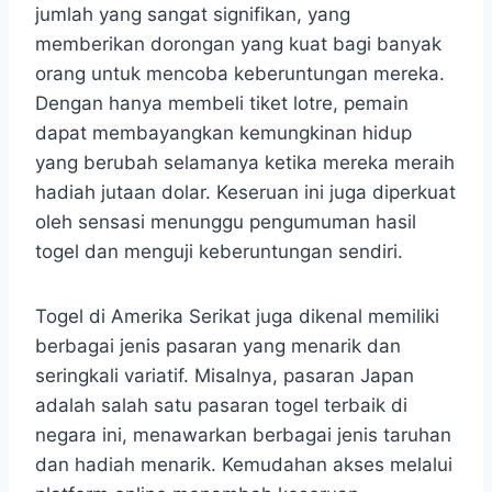
jumlah yang sangat signifikan, yang
memberikan dorongan yang kuat bagi banyak
orang untuk mencoba keberuntungan mereka.
Dengan hanya membeli tiket lotre, pemain
dapat membayangkan kemungkinan hidup
yang berubah selamanya ketika mereka meraih
hadiah jutaan dolar. Keseruan ini juga diperkuat
oleh sensasi menunggu pengumuman hasil
togel dan menguji keberuntungan sendiri.
Togel di Amerika Serikat juga dikenal memiliki
berbagai jenis pasaran yang menarik dan
seringkali variatif. Misalnya, pasaran Japan
adalah salah satu pasaran togel terbaik di
negara ini, menawarkan berbagai jenis taruhan
dan hadiah menarik. Kemudahan akses melalui