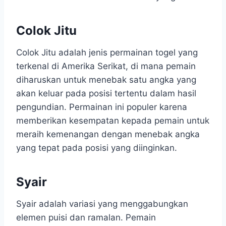
Colok Jitu
​Colok Jitu adalah jenis permainan togel yang
terkenal di Amerika Serikat, di mana pemain
diharuskan untuk menebak satu angka yang
akan keluar pada posisi tertentu dalam hasil
pengundian.​ Permainan ini populer karena
memberikan kesempatan kepada pemain untuk
meraih kemenangan dengan menebak angka
yang tepat pada posisi yang diinginkan.
Syair
Syair adalah variasi yang menggabungkan
elemen puisi dan ramalan. Pemain