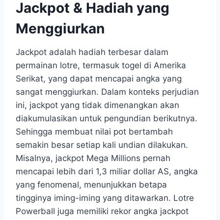
Jackpot & Hadiah yang
Menggiurkan
Jackpot adalah hadiah terbesar dalam
permainan lotre, termasuk togel di Amerika
Serikat, yang dapat mencapai angka yang
sangat menggiurkan. Dalam konteks perjudian
ini, jackpot yang tidak dimenangkan akan
diakumulasikan untuk pengundian berikutnya.
Sehingga membuat nilai pot bertambah
semakin besar setiap kali undian dilakukan.
Misalnya, jackpot Mega Millions pernah
mencapai lebih dari 1,3 miliar dollar AS, angka
yang fenomenal, menunjukkan betapa
tingginya iming-iming yang ditawarkan. Lotre
Powerball juga memiliki rekor angka jackpot