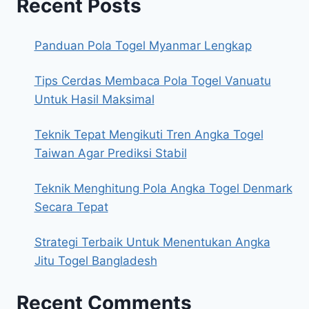
Recent Posts
Panduan Pola Togel Myanmar Lengkap
Tips Cerdas Membaca Pola Togel Vanuatu
Untuk Hasil Maksimal
Teknik Tepat Mengikuti Tren Angka Togel
Taiwan Agar Prediksi Stabil
Teknik Menghitung Pola Angka Togel Denmark
Secara Tepat
Strategi Terbaik Untuk Menentukan Angka
Jitu Togel Bangladesh
Recent Comments