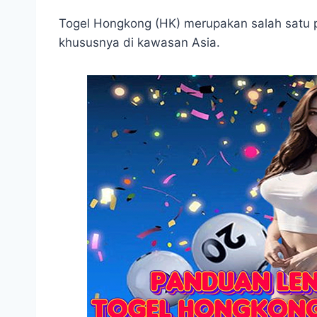
h
a
e
e
k
i
a
c
s
l
y
n
Togel Hongkong (HK) merupakan salah satu pa
t
e
s
e
p
e
khususnya di kawasan Asia.
s
b
e
g
e
A
o
n
r
p
o
g
a
p
k
e
m
r