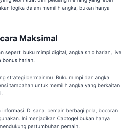
 yang lebih kuat dan peluang menang yang lebih
akan logika dalam memilih angka, bukan hanya
ecara Maksimal
 seperti buku mimpi digital, angka shio harian, live
a bonus harian.
ng strategi bermainmu. Buku mimpi dan angka
rensi tambahan untuk memilih angka yang berkaitan
i.
 informasi. Di sana, pemain berbagi pola, bocoran
 gunakan. Ini menjadikan Captogel bukan hanya
g mendukung pertumbuhan pemain.