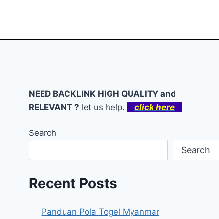
NEED BACKLINK HIGH QUALITY and
RELEVANT ?
let us help.
click here
Search
Search
Recent Posts
Panduan Pola Togel Myanmar