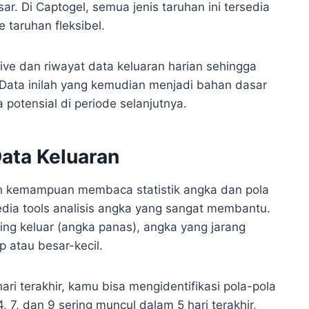
r. Di Captogel, semua jenis taruhan ini tersedia
taruhan fleksibel.
live dan riwayat data keluaran harian sehingga
Data inilah yang kemudian menjadi bahan dasar
potensial di periode selanjutnya.
Data Keluaran
ah kemampuan membaca statistik angka dan pola
edia tools analisis angka yang sangat membantu.
ng keluar (angka panas), angka yang jarang
p atau besar-kecil.
i terakhir, kamu bisa mengidentifikasi pola-pola
, 7, dan 9 sering muncul dalam 5 hari terakhir,