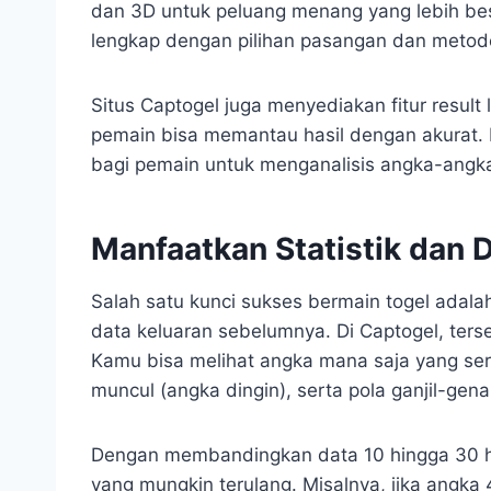
dan 3D untuk peluang menang yang lebih besa
lengkap dengan pilihan pasangan dan metode 
Situs Captogel juga menyediakan fitur result 
pemain bisa memantau hasil dengan akurat. 
bagi pemain untuk menganalisis angka-angka 
Manfaatkan Statistik dan 
Salah satu kunci sukses bermain togel adal
data keluaran sebelumnya. Di Captogel, ters
Kamu bisa melihat angka mana saja yang seri
muncul (angka dingin), serta pola ganjil-gena
Dengan membandingkan data 10 hingga 30 har
yang mungkin terulang. Misalnya, jika angka 4