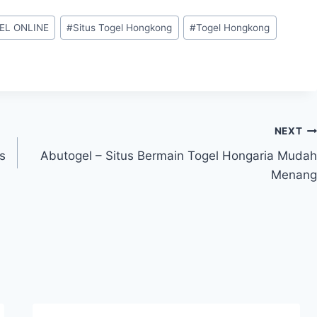
EL ONLINE
#
Situs Togel Hongkong
#
Togel Hongkong
NEXT
s
Abutogel – Situs Bermain Togel Hongaria Mudah
Menang