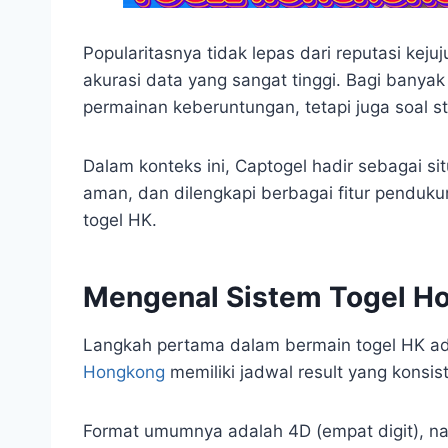
Popularitasnya tidak lepas dari reputasi kejuj
akurasi data yang sangat tinggi. Bagi bany
permainan keberuntungan, tetapi juga soal stra
Dalam konteks ini, Captogel hadir sebagai 
aman, dan dilengkapi berbagai fitur penduk
togel HK.
Mengenal Sistem Togel H
Langkah pertama dalam bermain togel HK a
Hongkong
memiliki jadwal result yang konsist
Format umumnya adalah 4D (empat digit), n