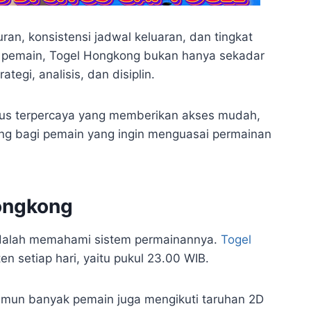
uran, konsistensi jadwal keluaran, dan tingkat
ak pemain, Togel Hongkong bukan hanya sekadar
tegi, analisis, dan disiplin.
situs terpercaya yang memberikan akses mudah,
ung bagi pemain yang ingin menguasai permainan
ongkong
dalah memahami sistem permainannya.
Togel
en setiap hari, yaitu pukul 23.00 WIB.
amun banyak pemain juga mengikuti taruhan 2D