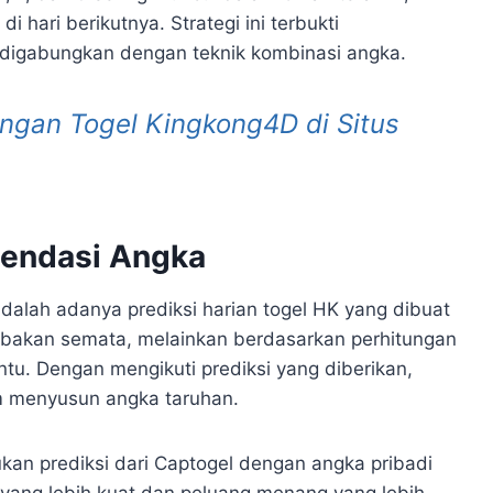
i hari berikutnya. Strategi ini terbukti
a digabungkan dengan teknik kombinasi angka.
ngan Togel Kingkong4D di Situs
mendasi Angka
dalah adanya prediksi harian togel HK yang dibuat
k-tebakan semata, melainkan berdasarkan perhitungan
entu. Dengan mengikuti prediksi yang diberikan,
am menyusun angka taruhan.
an prediksi dari Captogel dengan angka pribadi