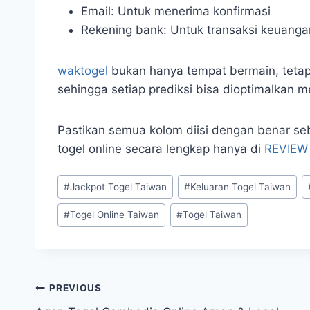
Email: Untuk menerima konfirmasi
Rekening bank: Untuk transaksi keuanga
waktogel
bukan hanya tempat bermain, tetap
sehingga setiap prediksi bisa dioptimalkan 
Pastikan semua kolom diisi dengan benar seb
togel online secara lengkap hanya di
REVIEW
Post
#
Jackpot Togel Taiwan
#
Keluaran Togel Taiwan
Tags:
#
Togel Online Taiwan
#
Togel Taiwan
Post
PREVIOUS