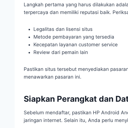
Langkah pertama yang harus dilakukan adalah 
terpercaya dan memiliki reputasi baik. Periks
Legalitas dan lisensi situs
Metode pembayaran yang tersedia
Kecepatan layanan customer service
Review dari pemain lain
Pastikan situs tersebut menyediakan pasaran
menawarkan pasaran ini.
Siapkan Perangkat dan Dat
Sebelum mendaftar, pastikan HP Android An
jaringan internet. Selain itu, Anda perlu men