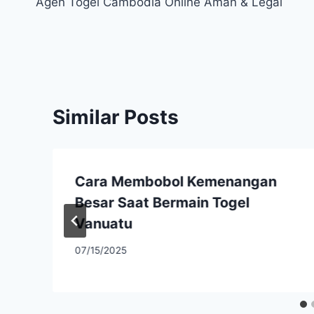
Agen Togel Cambodia Online Aman & Legal
navigation
Similar Posts
Cara Membobol Kemenangan
Besar Saat Bermain Togel
Vanuatu
07/15/2025