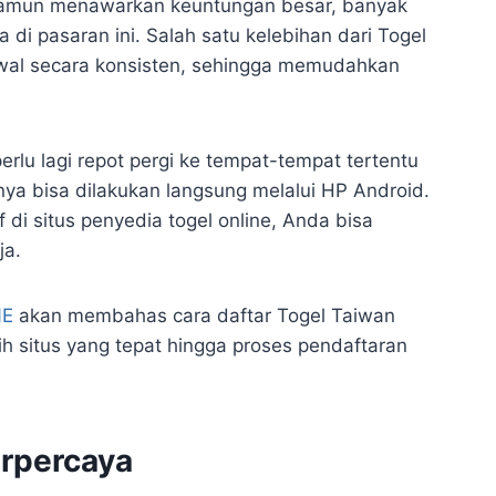
namun menawarkan keuntungan besar, banyak
di pasaran ini. Salah satu kelebihan dari Togel
dwal secara konsisten, sehingga memudahkan
rlu lagi repot pergi ke tempat-tempat tertentu
a bisa dilakukan langsung melalui HP Android.
 di situs penyedia togel online, Anda bisa
ja.
NE
akan membahas cara daftar Togel Taiwan
h situs yang tepat hingga proses pendaftaran
erpercaya