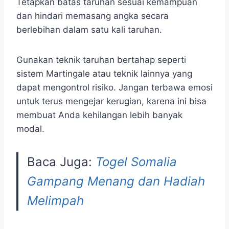
Tetapkan batas taruhan sesuai kemampuan
dan hindari memasang angka secara
berlebihan dalam satu kali taruhan.
Gunakan teknik taruhan bertahap seperti
sistem Martingale atau teknik lainnya yang
dapat mengontrol risiko. Jangan terbawa emosi
untuk terus mengejar kerugian, karena ini bisa
membuat Anda kehilangan lebih banyak
modal.
Baca Juga:
Togel Somalia
Gampang Menang dan Hadiah
Melimpah