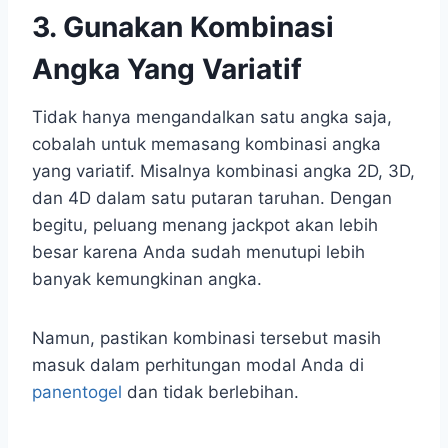
3. Gunakan Kombinasi
Angka Yang Variatif
Tidak hanya mengandalkan satu angka saja,
cobalah untuk memasang kombinasi angka
yang variatif. Misalnya kombinasi angka 2D, 3D,
dan 4D dalam satu putaran taruhan. Dengan
begitu, peluang menang jackpot akan lebih
besar karena Anda sudah menutupi lebih
banyak kemungkinan angka.
Namun, pastikan kombinasi tersebut masih
masuk dalam perhitungan modal Anda di
panentogel
dan tidak berlebihan.