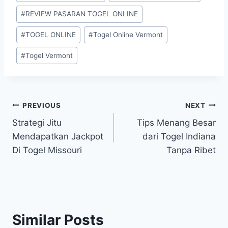
Tags:
#
REVIEW PASARAN TOGEL ONLINE
#
TOGEL ONLINE
#
Togel Online Vermont
#
Togel Vermont
Post
PREVIOUS
NEXT
Strategi Jitu
Tips Menang Besar
navigation
Mendapatkan Jackpot
dari Togel Indiana
Di Togel Missouri
Tanpa Ribet
Similar Posts