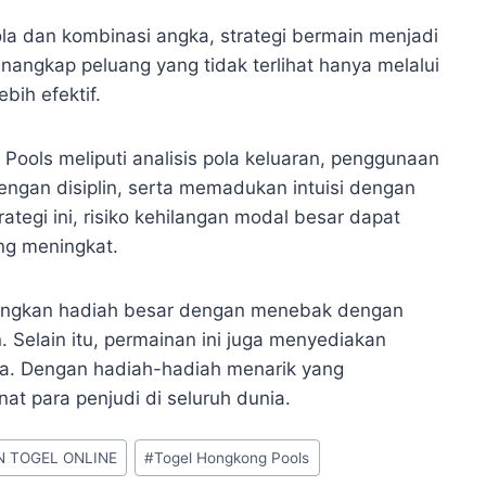
ola dan kombinasi angka, strategi bermain menjadi
angkap peluang yang tidak terlihat hanya melalui
bih efektif.
Pools meliputi analisis pola keluaran, penggunaan
engan disiplin, serta memadukan intuisi dengan
ategi ini, risiko kehilangan modal besar dapat
ng meningkat.
angkan hadiah besar dengan menebak dengan
 Selain itu, permainan ini juga menyediakan
a. Dengan hadiah-hadiah menarik yang
at para penjudi di seluruh dunia.
N TOGEL ONLINE
#
Togel Hongkong Pools