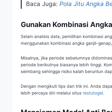
Baca Juga:
Pola Jitu Angka B
Gunakan Kombinasi Angka
Selain analisis data, pemilihan kombinasi an
menggunakan kombinasi angka ganjil-genap, b
Misalnya, jika periode sebelumnya didominas
periode berikutnya biasanya lebih tinggi. K
seimbang sehingga risiko kalah beruntun dap
Dengan mengikuti tips dan trik ini. Anda dap
lebih percaya diri melalui situs
restutogel
.