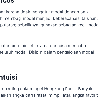
ncos
ar karena tidak mengatur modal dengan baik.
alah membagi modal menjadi beberapa sesi taruhan.
utaran; sebaliknya, gunakan sebagian kecil modal
mpatan bermain lebih lama dan bisa mencoba
eluruh modal. Disiplin dalam pengelolaan modal
ntuisi
eran penting dalam togel Hongkong Pools. Banyak
kan angka dari firasat, mimpi, atau angka favorit