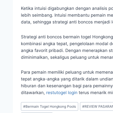
Ketika intuisi digabungkan dengan analisis p
lebih seimbang. Intuisi membantu pemain men
data, sehingga strategi anti boncos menjadi le
Strategi anti boncos bermain togel Hongkong 
kombinasi angka tepat, pengelolaan modal d
angka favorit pribadi. Dengan menerapkan str
diminimalkan, sekaligus peluang untuk mena
Para pemain memiliki peluang untuk memen
tepat angka-angka yang ditarik dalam undian.
hiburan dan kesenangan bagi para pemainny
ditawarkan,
restutogel login
terus menarik min
Post
#
Bermain Togel Hongkong Pools
#
REVIEW PASARA
Tags: