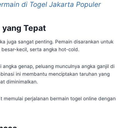
ermain di Togel Jakarta Populer
 yang Tepat
gka juga sangat penting. Pemain disarankan untuk
esar-kecil, serta angka hot-cold.
i angka genap, peluang munculnya angka ganjil di
ombinasi ini membantu menciptakan taruhan yang
at diminimalkan.
at memulai perjalanan bermain togel online dengan