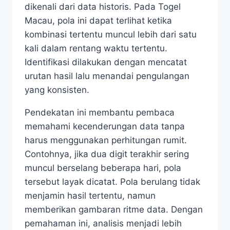
dikenali dari data historis. Pada Togel
Macau, pola ini dapat terlihat ketika
kombinasi tertentu muncul lebih dari satu
kali dalam rentang waktu tertentu.
Identifikasi dilakukan dengan mencatat
urutan hasil lalu menandai pengulangan
yang konsisten.
Pendekatan ini membantu pembaca
memahami kecenderungan data tanpa
harus menggunakan perhitungan rumit.
Contohnya, jika dua digit terakhir sering
muncul berselang beberapa hari, pola
tersebut layak dicatat. Pola berulang tidak
menjamin hasil tertentu, namun
memberikan gambaran ritme data. Dengan
pemahaman ini, analisis menjadi lebih