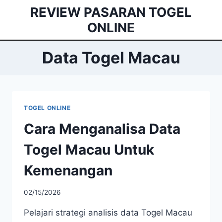
Skip
REVIEW PASARAN TOGEL
to
ONLINE
content
Data Togel Macau
TOGEL ONLINE
Cara Menganalisa Data
Togel Macau Untuk
Kemenangan
02/15/2026
Pelajari strategi analisis data Togel Macau