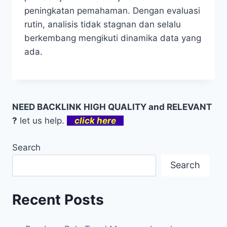
peningkatan pemahaman. Dengan evaluasi
rutin, analisis tidak stagnan dan selalu
berkembang mengikuti dinamika data yang
ada.
NEED BACKLINK HIGH QUALITY and RELEVANT
?
let us help.
click here
Search
Search
Recent Posts