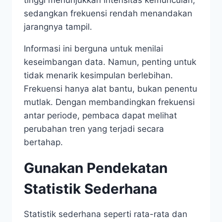
tinggi menunjukkan intensitas kemunculan,
sedangkan frekuensi rendah menandakan
jarangnya tampil.
Informasi ini berguna untuk menilai
keseimbangan data. Namun, penting untuk
tidak menarik kesimpulan berlebihan.
Frekuensi hanya alat bantu, bukan penentu
mutlak. Dengan membandingkan frekuensi
antar periode, pembaca dapat melihat
perubahan tren yang terjadi secara
bertahap.
Gunakan Pendekatan
Statistik Sederhana
Statistik sederhana seperti rata-rata dan