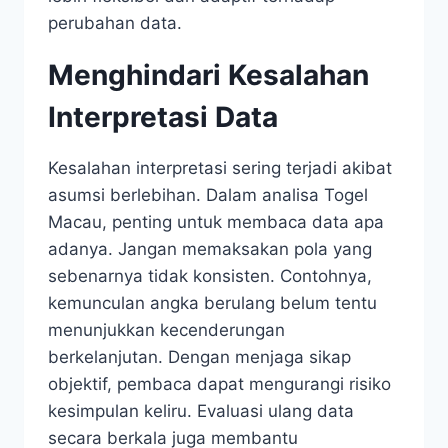
perubahan data.
Menghindari Kesalahan
Interpretasi Data
Kesalahan interpretasi sering terjadi akibat
asumsi berlebihan. Dalam analisa Togel
Macau, penting untuk membaca data apa
adanya. Jangan memaksakan pola yang
sebenarnya tidak konsisten. Contohnya,
kemunculan angka berulang belum tentu
menunjukkan kecenderungan
berkelanjutan. Dengan menjaga sikap
objektif, pembaca dapat mengurangi risiko
kesimpulan keliru. Evaluasi ulang data
secara berkala juga membantu