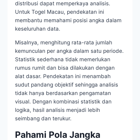
distribusi dapat memperkaya analisis.
Untuk Togel Macau, pendekatan ini
membantu memahami posisi angka dalam
keseluruhan data.
Misalnya, menghitung rata-rata jumlah
kemunculan per angka dalam satu periode.
Statistik sederhana tidak memerlukan
rumus rumit dan bisa dilakukan dengan
alat dasar. Pendekatan ini menambah
sudut pandang objektif sehingga analisis
tidak hanya berdasarkan pengamatan
visual. Dengan kombinasi statistik dan
logika, hasil analisis menjadi lebih
seimbang dan terukur.
Pahami Pola Jangka