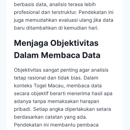
berbasis data, analisis terasa lebih
profesional dan terstruktur. Pendekatan ini
juga memudahkan evaluasi ulang jika data
baru ditambahkan di kemudian hari.
Menjaga Objektivitas
Dalam Membaca Data
Objektivitas sangat penting agar analisis
tetap rasional dan tidak bias. Dalam
konteks Togel Macau, membaca data
secara objektif berarti menerima hasil apa
adanya tanpa memaksakan harapan
pribadi. Setiap angka diperlakukan setara
berdasarkan catatan yang ada.
Pendekatan ini membantu pembaca