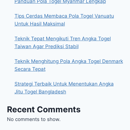
Panduan Pola Togel Myanmar Lengkap
Tips Cerdas Membaca Pola Togel Vanuatu
Untuk Hasil Maksimal
Teknik Tepat Mengikuti Tren Angka Togel
Taiwan Agar Prediksi Stabil
Teknik Menghitung Pola Angka Togel Denmark
Secara Tepat
Strategi Terbaik Untuk Menentukan Angka
Jitu Togel Bangladesh
Recent Comments
No comments to show.