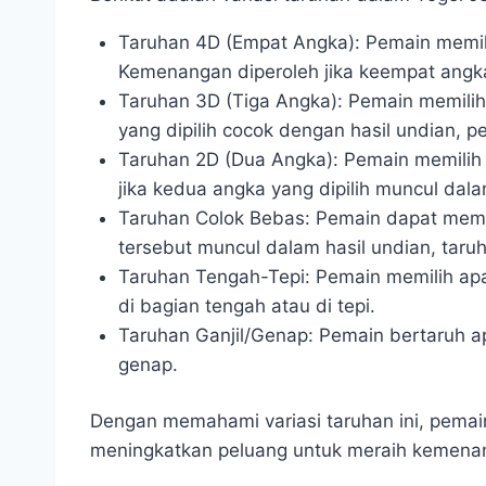
Taruhan 4D (Empat Angka): Pemain memil
Kemenangan diperoleh jika keempat angka 
Taruhan 3D (Tiga Angka): Pemain memilih 
yang dipilih cocok dengan hasil undian,
Taruhan 2D (Dua Angka): Pemain memilih 
jika kedua angka yang dipilih muncul dala
Taruhan Colok Bebas: Pemain dapat memili
tersebut muncul dalam hasil undian, tar
Taruhan Tengah-Tepi: Pemain memilih apa
di bagian tengah atau di tepi.
Taruhan Ganjil/Genap: Pemain bertaruh ap
genap.
Dengan memahami variasi taruhan ini, pemai
meningkatkan peluang untuk meraih kemena