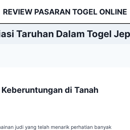
REVIEW PASARAN TOGEL ONLINE
iasi Taruhan Dalam Togel Je
 Keberuntungan di Tanah
ainan judi yang telah menarik perhatian banyak