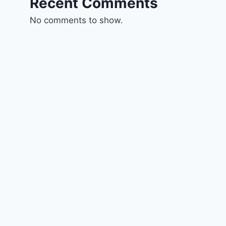
Recent Comments
No comments to show.