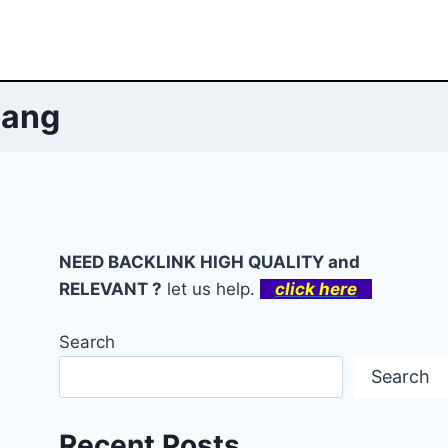
pang
NEED BACKLINK HIGH QUALITY and
RELEVANT ?
let us help.
click here
Search
Search
Recent Posts