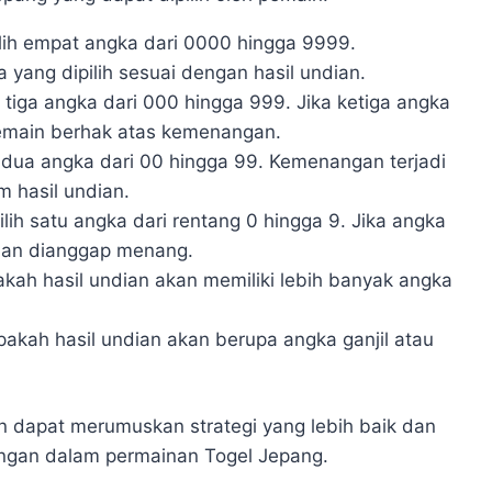
ih empat angka dari 0000 hingga 9999.
yang dipilih sesuai dengan hasil undian.
tiga angka dari 000 hingga 999. Jika ketiga angka
 pemain berhak atas kemenangan.
dua angka dari 00 hingga 99. Kemenangan terjadi
m hasil undian.
h satu angka dari rentang 0 hingga 9. Jika angka
uhan dianggap menang.
kah hasil undian akan memiliki lebih banyak angka
akah hasil undian akan berupa angka ganjil atau
n dapat merumuskan strategi yang lebih baik dan
ngan dalam permainan Togel Jepang.