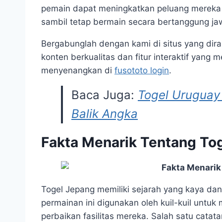
pemain dapat meningkatkan peluang mereka
sambil tetap bermain secara bertanggung ja
Bergabunglah dengan kami di situs yang d
konten berkualitas dan fitur interaktif yan
menyenangkan di
fusototo login
.
Baca Juga:
Togel Uruguay 
Balik Angka
Fakta Menarik Tentang To
Togel Jepang memiliki sejarah yang kaya dan
permainan ini digunakan oleh kuil-kuil unt
perbaikan fasilitas mereka. Salah satu cata