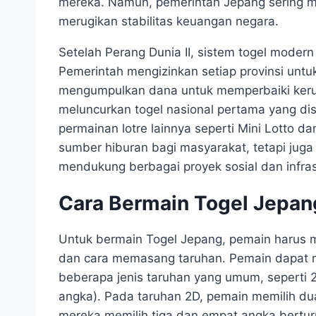
mereka. Namun, pemerintah Jepang sering me
merugikan stabilitas keuangan negara.
Setelah Perang Dunia II, sistem togel moder
Pemerintah mengizinkan setiap provinsi untu
mengumpulkan dana untuk memperbaiki keru
meluncurkan togel nasional pertama yang dise
permainan lotre lainnya seperti Mini Lotto da
sumber hiburan bagi masyarakat, tetapi juga
mendukung berbagai proyek sosial dan infras
Cara Bermain Togel Jepan
Untuk bermain Togel Jepang, pemain harus m
dan cara memasang taruhan. Pemain dapat m
beberapa jenis taruhan yang umum, seperti 2
angka). Pada taruhan 2D, pemain memilih d
mereka memilih tiga dan empat angka berturut