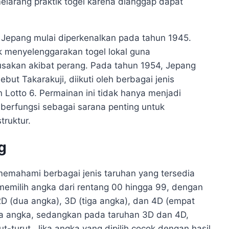
larang praktik togel karena dianggap dapat
n Jepang mulai diperkenalkan pada tahun 1945.
k menyelenggarakan togel lokal guna
sakan akibat perang. Pada tahun 1954, Jepang
but Takarakuji, diikuti oleh berbagai jenis
n Lotto 6. Permainan ini tidak hanya menjadi
 berfungsi sebagai sarana penting untuk
truktur.
g
emahami berbagai jenis taruhan yang tersedia
emilih angka dari rentang 00 hingga 99, dengan
D (dua angka), 3D (tiga angka), dan 4D (empat
ua angka, sedangkan pada taruhan 3D dan 4D,
-turut. Jika angka yang dipilih cocok dengan hasil