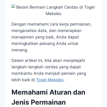
Dengan memahami cara kerja permainan,
menganalisis data, dan menerapkan
manajemen yang baik, Anda dapat
meningkatkan peluang Anda untuk
menang.
Dalam artikel ini, kita akan menjelajahi
langkah-langkah cerdas yang dapat
membantu Anda menjadi pemain yang
lebih baik di
Togel Meksiko
.
Memahami Aturan dan
Jenis Permainan