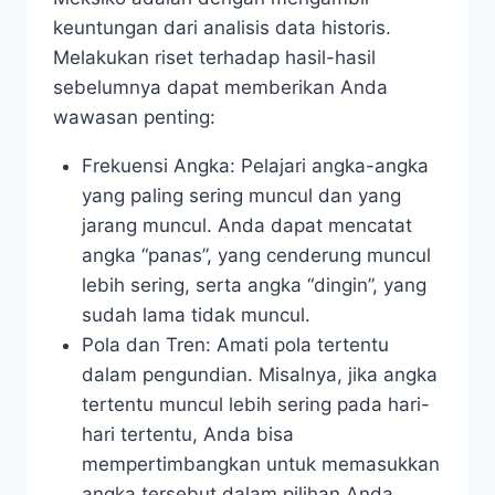
keuntungan dari analisis data historis.
Melakukan riset terhadap hasil-hasil
sebelumnya dapat memberikan Anda
wawasan penting:
Frekuensi Angka: Pelajari angka-angka
yang paling sering muncul dan yang
jarang muncul. Anda dapat mencatat
angka “panas”, yang cenderung muncul
lebih sering, serta angka “dingin”, yang
sudah lama tidak muncul.
Pola dan Tren: Amati pola tertentu
dalam pengundian. Misalnya, jika angka
tertentu muncul lebih sering pada hari-
hari tertentu, Anda bisa
mempertimbangkan untuk memasukkan
angka tersebut dalam pilihan Anda.