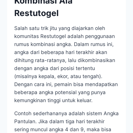
Kombinasi Ala
Restutogel
Salah satu trik jitu yang diajarkan oleh
komunitas Restutogel adalah penggunaan
rumus kombinasi angka. Dalam rumus ini,
angka dari beberapa hari terakhir akan
dihitung rata-ratanya, lalu dikombinasikan
dengan angka dari posisi tertentu
(misalnya kepala, ekor, atau tengah).
Dengan cara ini, pemain bisa mendapatkan
beberapa angka potensial yang punya
kemungkinan tinggi untuk keluar.
Contoh sederhananya adalah sistem Angka
Pantulan. Jika dalam tiga hari terakhir
sering muncul angka 4 dan 9, maka bisa