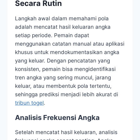
Secara Rutin
Langkah awal dalam memahami pola
adalah mencatat hasil keluaran angka
setiap periode. Pemain dapat
menggunakan catatan manual atau aplikasi
khusus untuk mendokumentasikan angka
yang keluar. Dengan pencatatan yang
konsisten, pemain bisa mengidentifikasi
tren angka yang sering muncul, jarang
keluar, atau membentuk pola tertentu,
sehingga prediksi menjadi lebih akurat di
tribun togel
.
Analisis Frekuensi Angka
Setelah mencatat hasil keluaran, analisis