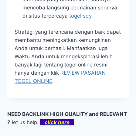
mencoba langsung permainan serunya
di situs terpercaya
togel sdy
.
Strategi yang terencana dengan baik dapat
membantu meningkatkan kemungkinan
Anda untuk berhasil. Manfaatkan juga
Waktu Anda untuk mengeksplorasi lebih
banyak lagi tentang togel online resmi
hanya dengan klik
REVIEW PASARAN
TOGEL ONLINE
.
NEED BACKLINK HIGH QUALITY and RELEVANT
?
let us help.
click here