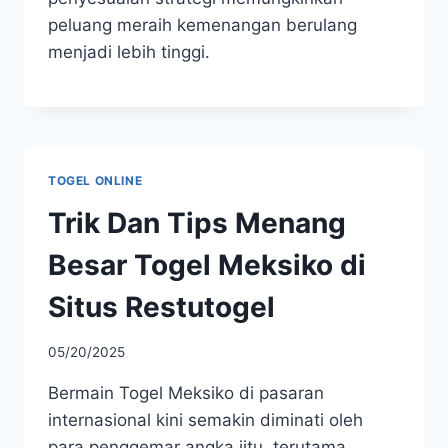
peluang meraih kemenangan berulang
menjadi lebih tinggi.
TOGEL ONLINE
Trik Dan Tips Menang
Besar Togel Meksiko di
Situs Restutogel
05/20/2025
Bermain Togel Meksiko di pasaran
internasional kini semakin diminati oleh
para penggemar angka jitu, terutama