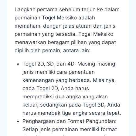
Langkah pertama sebelum terjun ke dalam
permainan Togel Meksiko adalah
memahami dengan jelas aturan dan jenis
permainan yang tersedia. Togel Meksiko
menawarkan beragam pilihan yang dapat
dipilih oleh pemain, antara lain:
Togel 2D, 3D, dan 4D: Masing-masing
jenis memiliki cara penentuan
kemenangan yang berbeda. Misalnya,
pada Togel 2D, Anda harus
memprediksi dua angka yang akan
keluar, sedangkan pada Togel 3D, Anda
harus menebak tiga angka secara tepat.
Penghargaan dan Format Pengundian:
Setiap jenis permainan memiliki format