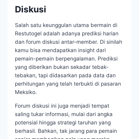
Diskusi
Salah satu keunggulan utama bermain di
Restutogel adalah adanya prediksi harian
dan forum diskusi antar-member. Di sinilah
kamu bisa mendapatkan insight dari
pemain-pemain berpengalaman. Prediksi
yang diberikan bukan sekadar tebak-
tebakan, tapi didasarkan pada data dan
perhitungan yang telah terbukti di pasaran
Meksiko.
Forum diskusi ini juga menjadi tempat
saling tukar informasi, mulai dari angka
potensial hingga strategi taruhan yang
berhasil. Bahkan, tak jarang para pemain