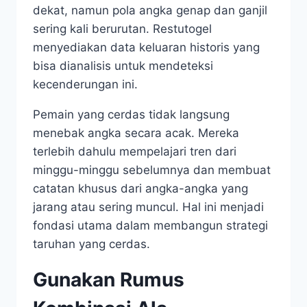
dekat, namun pola angka genap dan ganjil
sering kali berurutan. Restutogel
menyediakan data keluaran historis yang
bisa dianalisis untuk mendeteksi
kecenderungan ini.
Pemain yang cerdas tidak langsung
menebak angka secara acak. Mereka
terlebih dahulu mempelajari tren dari
minggu-minggu sebelumnya dan membuat
catatan khusus dari angka-angka yang
jarang atau sering muncul. Hal ini menjadi
fondasi utama dalam membangun strategi
taruhan yang cerdas.
Gunakan Rumus