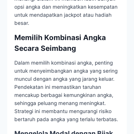
opsi angka dan meningkatkan kesempatan
untuk mendapatkan jackpot atau hadiah
besar.
Memilih Kombinasi Angka
Secara Seimbang
Dalam memilih kombinasi angka, penting
untuk menyeimbangkan angka yang sering
muncul dengan angka yang jarang keluar.
Pendekatan ini memastikan taruhan
mencakup berbagai kemungkinan angka,
sehingga peluang menang meningkat.
Strategi ini membantu mengurangi risiko
bertaruh pada angka yang terlalu terbatas.
Mengelola Modal dengan Bijak