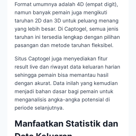
Format umumnya adalah 4D (empat digit),
namun banyak pemain juga mengikuti
taruhan 2D dan 3D untuk peluang menang
yang lebih besar. Di Captogel, semua jenis
taruhan ini tersedia lengkap dengan pilihan
pasangan dan metode taruhan fleksibel.
Situs Captogel juga menyediakan fitur
result live dan riwayat data keluaran harian
sehingga pemain bisa memantau hasil
dengan akurat. Data inilah yang kemudian
menjadi bahan dasar bagi pemain untuk
menganalisis angka-angka potensial di
periode selanjutnya.
Manfaatkan Statistik dan