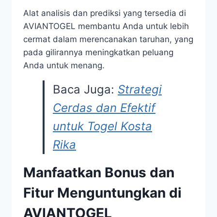
Alat analisis dan prediksi yang tersedia di
AVIANTOGEL membantu Anda untuk lebih
cermat dalam merencanakan taruhan, yang
pada gilirannya meningkatkan peluang
Anda untuk menang.
Baca Juga:
Strategi
Cerdas dan Efektif
untuk Togel Kosta
Rika
Manfaatkan Bonus dan
Fitur Menguntungkan di
AVIANTOGEL