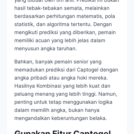
yang dibuat oleh tim ahli. Prediksi ini bukan
hasil tebak-tebakan semata, melainkan
berdasarkan perhitungan matematis, pola
statistik, dan algoritma tertentu. Dengan
mengikuti prediksi yang diberikan, pemain
memiliki acuan yang lebih jelas dalam
menyusun angka taruhan.
Bahkan, banyak pemain senior yang
memadukan prediksi dari Captogel dengan
angka pribadi atau angka hoki mereka.
Hasilnya Kombinasi yang lebih kuat dan
peluang menang yang lebih tinggi. Namun,
penting untuk tetap menggunakan logika
dalam memilih angka, bukan hanya
mengandalkan keberuntungan belaka.
Gunakan Fitur Captogel