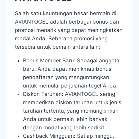
Salah satu keuntungan besar bermain di
AVIANTOGEL adalah berbagai bonus dan
promosi menarik yang dapat meningkatkan
modal Anda. Beberapa promosi yang
tersedia untuk pemain antara lain:
Bonus Member Baru: Sebagai anggota
baru, Anda dapat menikmati bonus
pendaftaran yang menguntungkan
untuk memulai perjalanan togel Anda.
Diskon Taruhan: AVIANTOGEL sering
memberikan diskon taruhan untuk jenis
taruhan tertentu, yang memungkinkan
Anda untuk bermain lebih banyak
dengan modal yang lebih sedikit.
Cashback Mingguan: Setiap minggu,