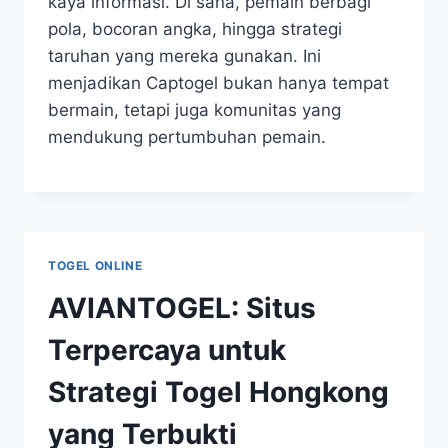
kaya informasi. Di sana, pemain berbagi
pola, bocoran angka, hingga strategi
taruhan yang mereka gunakan. Ini
menjadikan Captogel bukan hanya tempat
bermain, tetapi juga komunitas yang
mendukung pertumbuhan pemain.
TOGEL ONLINE
AVIANTOGEL: Situs
Terpercaya untuk
Strategi Togel Hongkong
yang Terbukti