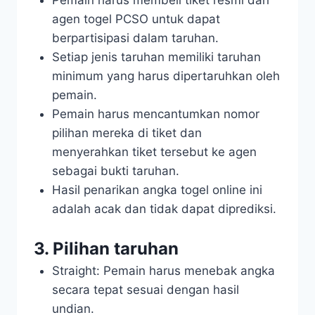
agen togel PCSO untuk dapat
berpartisipasi dalam taruhan.
Setiap jenis taruhan memiliki taruhan
minimum yang harus dipertaruhkan oleh
pemain.
Pemain harus mencantumkan nomor
pilihan mereka di tiket dan
menyerahkan tiket tersebut ke agen
sebagai bukti taruhan.
Hasil penarikan angka togel online ini
adalah acak dan tidak dapat diprediksi.
3. Pilihan taruhan
Straight: Pemain harus menebak angka
secara tepat sesuai dengan hasil
undian.