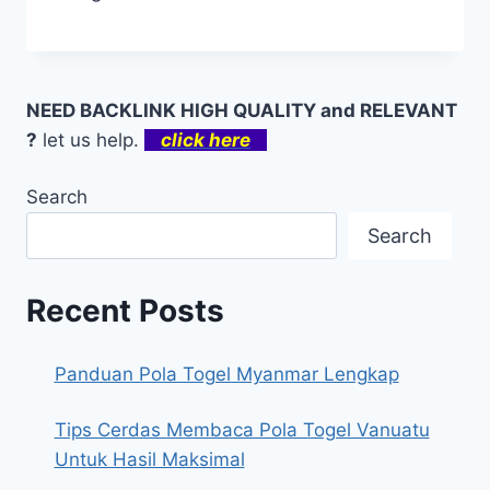
NEED BACKLINK HIGH QUALITY and RELEVANT
?
let us help.
click here
Search
Search
Recent Posts
Panduan Pola Togel Myanmar Lengkap
Tips Cerdas Membaca Pola Togel Vanuatu
Untuk Hasil Maksimal