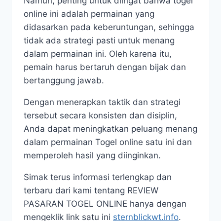
Namun, penting untuk diingat bahwa togel
online ini adalah permainan yang
didasarkan pada keberuntungan, sehingga
tidak ada strategi pasti untuk menang
dalam permainan ini. Oleh karena itu,
pemain harus bertaruh dengan bijak dan
bertanggung jawab.
Dengan menerapkan taktik dan strategi
tersebut secara konsisten dan disiplin,
Anda dapat meningkatkan peluang menang
dalam permainan Togel online satu ini dan
memperoleh hasil yang diinginkan.
Simak terus informasi terlengkap dan
terbaru dari kami tentang REVIEW
PASARAN TOGEL ONLINE hanya dengan
mengeklik link satu ini
sternblickwt.info
.