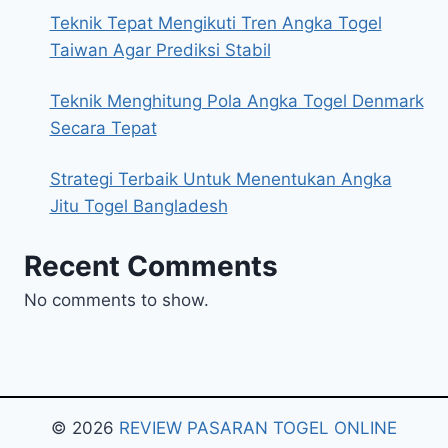
Teknik Tepat Mengikuti Tren Angka Togel
Taiwan Agar Prediksi Stabil
Teknik Menghitung Pola Angka Togel Denmark
Secara Tepat
Strategi Terbaik Untuk Menentukan Angka
Jitu Togel Bangladesh
Recent Comments
No comments to show.
© 2026
REVIEW PASARAN TOGEL ONLINE