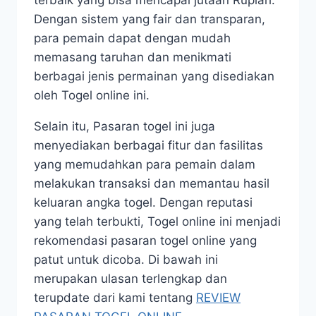
terbaik yang bisa mencapai jutaan Rupiah.
Dengan sistem yang fair dan transparan,
para pemain dapat dengan mudah
memasang taruhan dan menikmati
berbagai jenis permainan yang disediakan
oleh Togel online ini.
Selain itu, Pasaran togel ini juga
menyediakan berbagai fitur dan fasilitas
yang memudahkan para pemain dalam
melakukan transaksi dan memantau hasil
keluaran angka togel. Dengan reputasi
yang telah terbukti, Togel online ini menjadi
rekomendasi pasaran togel online yang
patut untuk dicoba. Di bawah ini
merupakan ulasan terlengkap dan
terupdate dari kami tentang
REVIEW