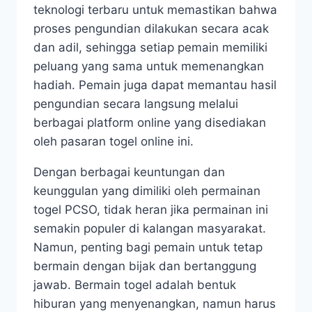
teknologi terbaru untuk memastikan bahwa
proses pengundian dilakukan secara acak
dan adil, sehingga setiap pemain memiliki
peluang yang sama untuk memenangkan
hadiah. Pemain juga dapat memantau hasil
pengundian secara langsung melalui
berbagai platform online yang disediakan
oleh pasaran togel online ini.
Dengan berbagai keuntungan dan
keunggulan yang dimiliki oleh permainan
togel PCSO, tidak heran jika permainan ini
semakin populer di kalangan masyarakat.
Namun, penting bagi pemain untuk tetap
bermain dengan bijak dan bertanggung
jawab. Bermain togel adalah bentuk
hiburan yang menyenangkan, namun harus