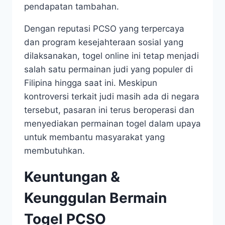
pendapatan tambahan.
Dengan reputasi PCSO yang terpercaya
dan program kesejahteraan sosial yang
dilaksanakan, togel online ini tetap menjadi
salah satu permainan judi yang populer di
Filipina hingga saat ini. Meskipun
kontroversi terkait judi masih ada di negara
tersebut, pasaran ini terus beroperasi dan
menyediakan permainan togel dalam upaya
untuk membantu masyarakat yang
membutuhkan.
Keuntungan &
Keunggulan Bermain
Togel PCSO