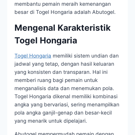
membantu pemain meraih kemenangan
besar di Togel Hongaria adalah Abutogel.
Mengenal Karakteristik
Togel Hongaria
Togel Hongaria
memiliki sistem undian dan
jadwal yang tetap, dengan hasil keluaran
yang konsisten dan transparan. Hal ini
memberi ruang bagi pemain untuk
menganalisis data dan menemukan pola.
Togel Hongaria dikenal memiliki kombinasi
angka yang bervariasi, sering menampilkan
pola angka ganjil-genap dan besar-kecil
yang menarik untuk dipelajari.
Abutogel mempermudah pemain dengan