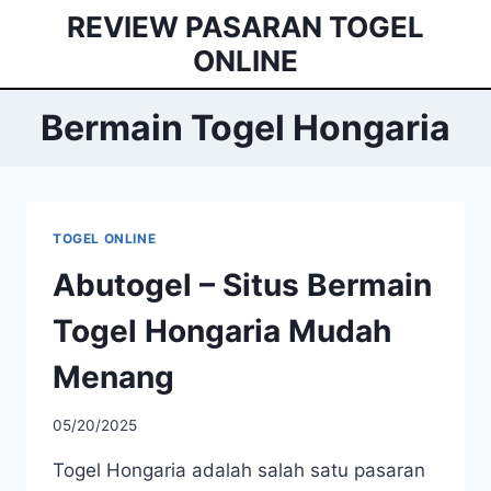
Skip
REVIEW PASARAN TOGEL
to
ONLINE
content
Bermain Togel Hongaria
TOGEL ONLINE
Abutogel – Situs Bermain
Togel Hongaria Mudah
Menang
05/20/2025
Togel Hongaria adalah salah satu pasaran