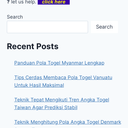
?
let us help.
click here
Search
Search
Recent Posts
Panduan Pola Togel Myanmar Lengkap
Tips Cerdas Membaca Pola Togel Vanuatu
Untuk Hasil Maksimal
Teknik Tepat Mengikuti Tren Angka Togel
Taiwan Agar Prediksi Stabil
Teknik Menghitung Pola Angka Togel Denmark