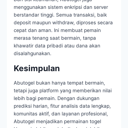
menggunakan sistem enkripsi dan server
berstandar tinggi. Semua transaksi, baik
deposit maupun withdraw, diproses secara
cepat dan aman. Ini membuat pemain
merasa tenang saat bermain, tanpa
khawatir data pribadi atau dana akan
disalahgunakan.
Kesimpulan
Abutogel bukan hanya tempat bermain,
tetapi juga platform yang memberikan nilai
lebih bagi pemain. Dengan dukungan
prediksi harian, fitur analisis data lengkap,
komunitas aktif, dan layanan profesional,
Abutogel menjadikan permainan togel