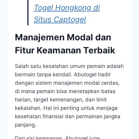
Togel Hongkong di
Situs Captogel
Manajemen Modal dan
Fitur Keamanan Terbaik
Salah satu kesalahan umum pemain adalah
bermain tanpa kendali. Abutogel hadir
dengan sistem manajemen modal cerdas,
di mana pemain bisa menetapkan batas
harian, target kemenangan, dan limit
kekalahan. Hal ini penting untuk menjaga
kesehatan finansial dan permainan jangka
panjang.
Dari sisi keamanan, Abutogel juga