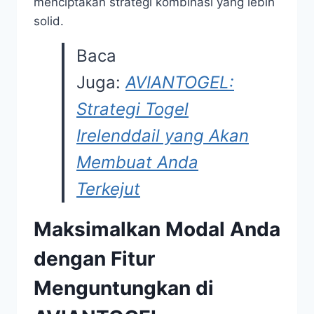
menciptakan strategi kombinasi yang lebih
solid.
Baca
Juga:
AVIANTOGEL:
Strategi Togel
Irelenddail yang Akan
Membuat Anda
Terkejut
Maksimalkan Modal Anda
dengan Fitur
Menguntungkan di