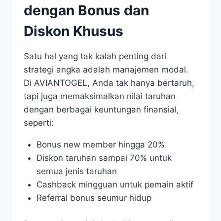
dengan Bonus dan
Diskon Khusus
Satu hal yang tak kalah penting dari
strategi angka adalah manajemen modal.
Di AVIANTOGEL, Anda tak hanya bertaruh,
tapi juga memaksimalkan nilai taruhan
dengan berbagai keuntungan finansial,
seperti:
Bonus new member hingga 20%
Diskon taruhan sampai 70% untuk
semua jenis taruhan
Cashback mingguan untuk pemain aktif
Referral bonus seumur hidup