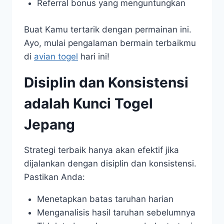
Referral bonus yang menguntungkan
Buat Kamu tertarik dengan permainan ini.
Ayo, mulai pengalaman bermain terbaikmu
di
avian togel
hari ini!
Disiplin dan Konsistensi
adalah Kunci Togel
Jepang
Strategi terbaik hanya akan efektif jika
dijalankan dengan disiplin dan konsistensi.
Pastikan Anda:
Menetapkan batas taruhan harian
Menganalisis hasil taruhan sebelumnya