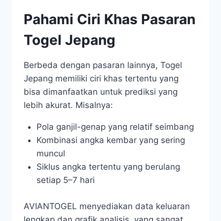
Pahami Ciri Khas Pasaran
Togel Jepang
Berbeda dengan pasaran lainnya, Togel
Jepang memiliki ciri khas tertentu yang
bisa dimanfaatkan untuk prediksi yang
lebih akurat. Misalnya:
Pola ganjil-genap yang relatif seimbang
Kombinasi angka kembar yang sering
muncul
Siklus angka tertentu yang berulang
setiap 5–7 hari
AVIANTOGEL menyediakan data keluaran
lengkap dan grafik analisis, yang sangat