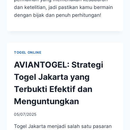
dan ketelitian, jadi pastikan kamu bermain
dengan bijak dan penuh perhitungan!
TOGEL ONLINE
AVIANTOGEL: Strategi
Togel Jakarta yang
Terbukti Efektif dan
Menguntungkan
05/07/2025
Togel Jakarta menjadi salah satu pasaran