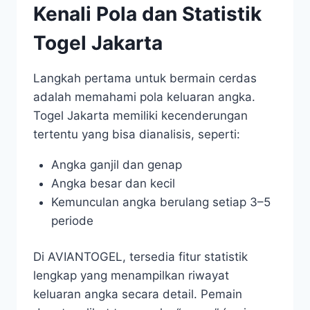
Kenali Pola dan Statistik
Togel Jakarta
Langkah pertama untuk bermain cerdas
adalah memahami pola keluaran angka.
Togel Jakarta memiliki kecenderungan
tertentu yang bisa dianalisis, seperti:
Angka ganjil dan genap
Angka besar dan kecil
Kemunculan angka berulang setiap 3–5
periode
Di AVIANTOGEL, tersedia fitur statistik
lengkap yang menampilkan riwayat
keluaran angka secara detail. Pemain