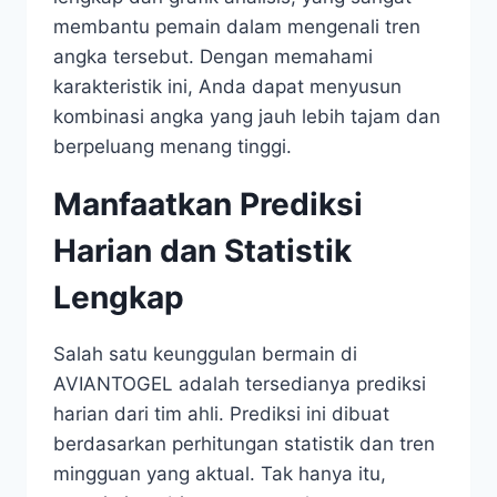
membantu pemain dalam mengenali tren
angka tersebut. Dengan memahami
karakteristik ini, Anda dapat menyusun
kombinasi angka yang jauh lebih tajam dan
berpeluang menang tinggi.
Manfaatkan Prediksi
Harian dan Statistik
Lengkap
Salah satu keunggulan bermain di
AVIANTOGEL adalah tersedianya prediksi
harian dari tim ahli. Prediksi ini dibuat
berdasarkan perhitungan statistik dan tren
mingguan yang aktual. Tak hanya itu,