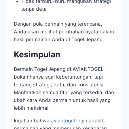
Tidak terburu-buru mengubah strategi
tanpa data
Dengan pola bermain yang terencana,
Anda akan melihat perubahan nyata dalam
hasil permainan Anda di Togel Jepang.
Kesimpulan
Bermain Togel Jepang di AVIANTOGEL
bukan hanya soal keberuntungan, tapi
tentang strategi, data, dan konsistensi.
Manfaatkan semua fitur yang tersedia, dan
ubah cara Anda bermain untuk hasil yang
lebih maksimal.
Ingatlah bahwa
aviantogel login
adalah
permainan yang memerlukan kesabaran