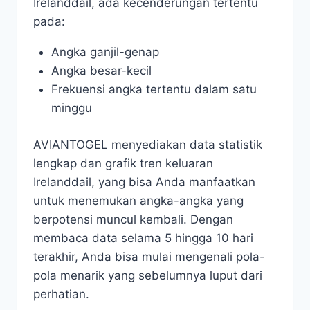
Irelanddail, ada kecenderungan tertentu
pada:
Angka ganjil-genap
Angka besar-kecil
Frekuensi angka tertentu dalam satu
minggu
AVIANTOGEL menyediakan data statistik
lengkap dan grafik tren keluaran
Irelanddail, yang bisa Anda manfaatkan
untuk menemukan angka-angka yang
berpotensi muncul kembali. Dengan
membaca data selama 5 hingga 10 hari
terakhir, Anda bisa mulai mengenali pola-
pola menarik yang sebelumnya luput dari
perhatian.