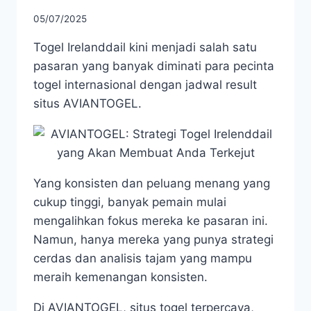
05/07/2025
Togel Irelanddail kini menjadi salah satu
pasaran yang banyak diminati para pecinta
togel internasional dengan jadwal result
situs AVIANTOGEL.
Yang konsisten dan peluang menang yang
cukup tinggi, banyak pemain mulai
mengalihkan fokus mereka ke pasaran ini.
Namun, hanya mereka yang punya strategi
cerdas dan analisis tajam yang mampu
meraih kemenangan konsisten.
Di AVIANTOGEL, situs togel terpercaya,