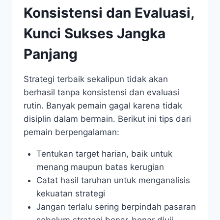
Konsistensi dan Evaluasi,
Kunci Sukses Jangka
Panjang
Strategi terbaik sekalipun tidak akan
berhasil tanpa konsistensi dan evaluasi
rutin. Banyak pemain gagal karena tidak
disiplin dalam bermain. Berikut ini tips dari
pemain berpengalaman:
Tentukan target harian, baik untuk
menang maupun batas kerugian
Catat hasil taruhan untuk menganalisis
kekuatan strategi
Jangan terlalu sering berpindah pasaran