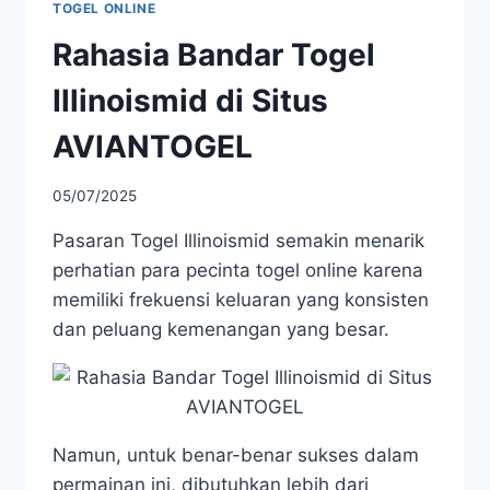
TOGEL ONLINE
Rahasia Bandar Togel
Illinoismid di Situs
AVIANTOGEL
05/07/2025
Pasaran Togel Illinoismid semakin menarik
perhatian para pecinta togel online karena
memiliki frekuensi keluaran yang konsisten
dan peluang kemenangan yang besar.
Namun, untuk benar-benar sukses dalam
permainan ini, dibutuhkan lebih dari