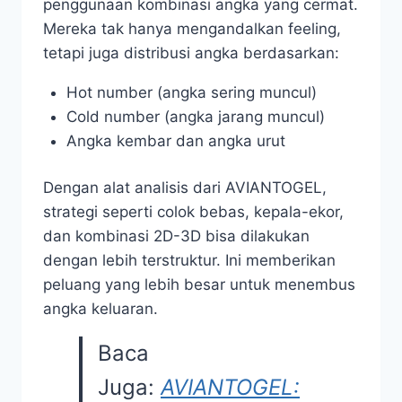
penggunaan kombinasi angka yang cermat.
Mereka tak hanya mengandalkan feeling,
tetapi juga distribusi angka berdasarkan:
Hot number (angka sering muncul)
Cold number (angka jarang muncul)
Angka kembar dan angka urut
Dengan alat analisis dari AVIANTOGEL,
strategi seperti colok bebas, kepala-ekor,
dan kombinasi 2D-3D bisa dilakukan
dengan lebih terstruktur. Ini memberikan
peluang yang lebih besar untuk menembus
angka keluaran.
Baca
Juga:
AVIANTOGEL: