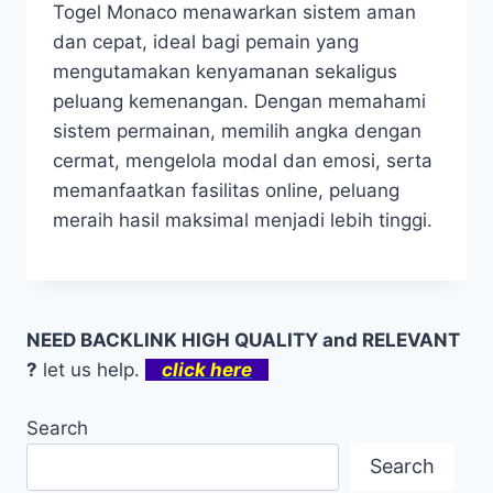
Togel Monaco menawarkan sistem aman
dan cepat, ideal bagi pemain yang
mengutamakan kenyamanan sekaligus
peluang kemenangan. Dengan memahami
sistem permainan, memilih angka dengan
cermat, mengelola modal dan emosi, serta
memanfaatkan fasilitas online, peluang
meraih hasil maksimal menjadi lebih tinggi.
NEED BACKLINK HIGH QUALITY and RELEVANT
?
let us help.
click here
Search
Search