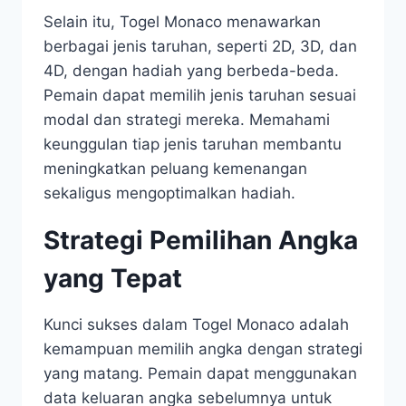
Selain itu, Togel Monaco menawarkan
berbagai jenis taruhan, seperti 2D, 3D, dan
4D, dengan hadiah yang berbeda-beda.
Pemain dapat memilih jenis taruhan sesuai
modal dan strategi mereka. Memahami
keunggulan tiap jenis taruhan membantu
meningkatkan peluang kemenangan
sekaligus mengoptimalkan hadiah.
Strategi Pemilihan Angka
yang Tepat
Kunci sukses dalam Togel Monaco adalah
kemampuan memilih angka dengan strategi
yang matang. Pemain dapat menggunakan
data keluaran angka sebelumnya untuk