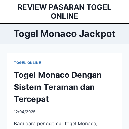
Skip
REVIEW PASARAN TOGEL
to
ONLINE
content
Togel Monaco Jackpot
TOGEL ONLINE
Togel Monaco Dengan
Sistem Teraman dan
Tercepat
12/04/2025
Bagi para penggemar togel Monaco,