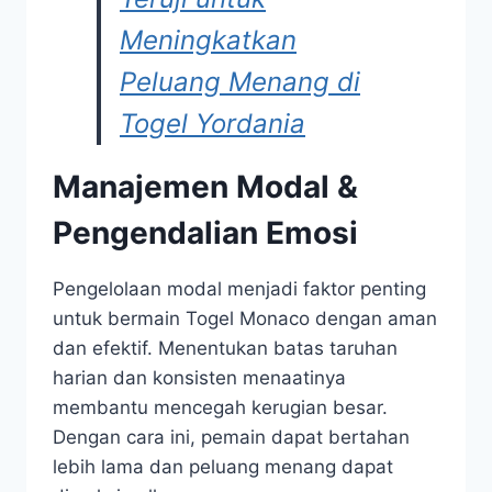
Meningkatkan
Peluang Menang di
Togel Yordania
Manajemen Modal &
Pengendalian Emosi
Pengelolaan modal menjadi faktor penting
untuk bermain Togel Monaco dengan aman
dan efektif. Menentukan batas taruhan
harian dan konsisten menaatinya
membantu mencegah kerugian besar.
Dengan cara ini, pemain dapat bertahan
lebih lama dan peluang menang dapat