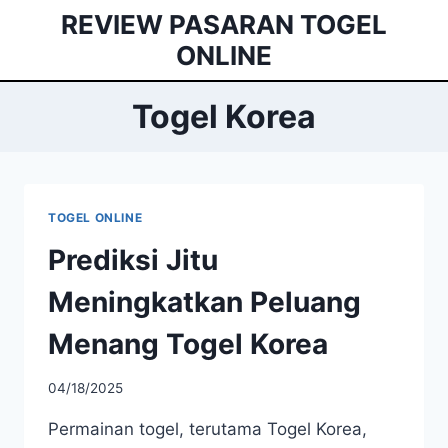
Skip
REVIEW PASARAN TOGEL
to
ONLINE
content
Togel Korea
TOGEL ONLINE
Prediksi Jitu
Meningkatkan Peluang
Menang Togel Korea
04/18/2025
Permainan togel, terutama Togel Korea,