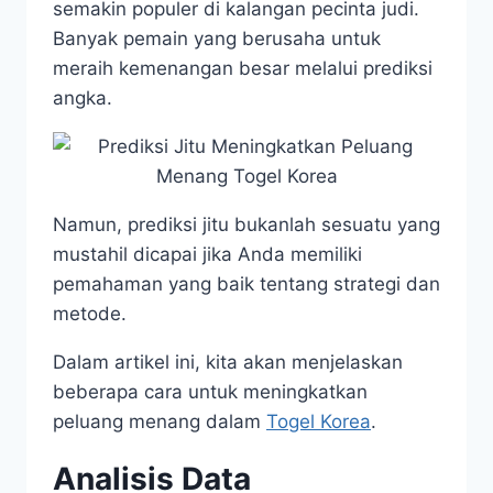
semakin populer di kalangan pecinta judi.
Banyak pemain yang berusaha untuk
meraih kemenangan besar melalui prediksi
angka.
Namun, prediksi jitu bukanlah sesuatu yang
mustahil dicapai jika Anda memiliki
pemahaman yang baik tentang strategi dan
metode.
Dalam artikel ini, kita akan menjelaskan
beberapa cara untuk meningkatkan
peluang menang dalam
Togel Korea
.
Analisis Data