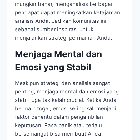
mungkin benar, menganalisis berbagai
pendapat dapat meningkatkan ketajaman
analisis Anda. Jadikan komunitas ini
sebagai sumber inspirasi untuk
menjalankan strategi permainan Anda.
Menjaga Mental dan
Emosi yang Stabil
Meskipun strategi dan analisis sangat
penting, menjaga mental dan emosi yang
stabil juga tak kalah crucial. Ketika Anda
bermain togel, emosi sering kali menjadi
faktor penentu dalam pengambilan
keputusan. Rasa panik atau terlalu
bersemangat bisa membuat Anda