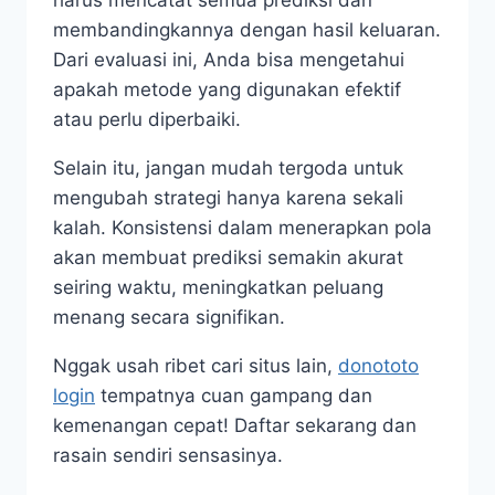
membandingkannya dengan hasil keluaran.
Dari evaluasi ini, Anda bisa mengetahui
apakah metode yang digunakan efektif
atau perlu diperbaiki.
Selain itu, jangan mudah tergoda untuk
mengubah strategi hanya karena sekali
kalah. Konsistensi dalam menerapkan pola
akan membuat prediksi semakin akurat
seiring waktu, meningkatkan peluang
menang secara signifikan.
Nggak usah ribet cari situs lain,
donototo
login
tempatnya cuan gampang dan
kemenangan cepat! Daftar sekarang dan
rasain sendiri sensasinya.