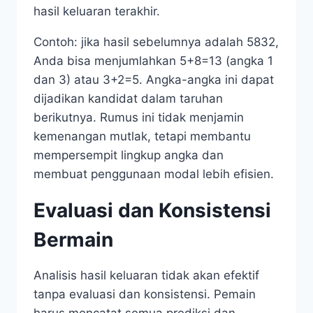
hasil keluaran terakhir.
Contoh: jika hasil sebelumnya adalah 5832,
Anda bisa menjumlahkan 5+8=13 (angka 1
dan 3) atau 3+2=5. Angka-angka ini dapat
dijadikan kandidat dalam taruhan
berikutnya. Rumus ini tidak menjamin
kemenangan mutlak, tetapi membantu
mempersempit lingkup angka dan
membuat penggunaan modal lebih efisien.
Evaluasi dan Konsistensi
Bermain
Analisis hasil keluaran tidak akan efektif
tanpa evaluasi dan konsistensi. Pemain
harus mencatat semua prediksi dan