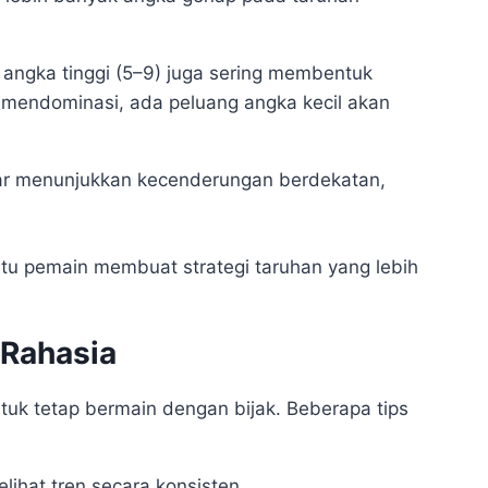
 angka tinggi (5–9) juga sering membentuk
 mendominasi, ada peluang angka kecil akan
uar menunjukkan kecenderungan berdekatan,
tu pemain membuat strategi taruhan yang lebih
 Rahasia
tuk tetap bermain dengan bijak. Beberapa tips
lihat tren secara konsisten.