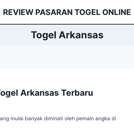
REVIEW PASARAN TOGEL ONLINE
Togel Arkansas
Togel Arkansas Terbaru
ang mulai banyak diminati oleh pemain angka di