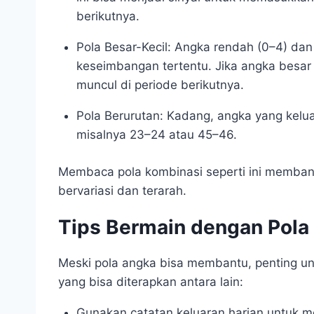
berikutnya.
Pola Besar-Kecil: Angka rendah (0–4) dan
keseimbangan tertentu. Jika angka besar
muncul di periode berikutnya.
Pola Berurutan: Kadang, angka yang kel
misalnya 23–24 atau 45–46.
Membaca pola kombinasi seperti ini memban
bervariasi dan terarah.
Tips Bermain dengan Pola
Meski pola angka bisa membantu, penting un
yang bisa diterapkan antara lain:
Gunakan catatan keluaran harian untuk me