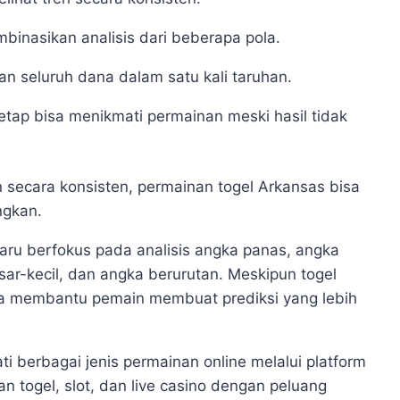
binasikan analisis dari beberapa pola.
an seluruh dana dalam satu kali taruhan.
etap bisa menikmati permainan meski hasil tidak
secara konsisten, permainan togel Arkansas bisa
ngkan.
aru berfokus pada analisis angka panas, angka
esar-kecil, dan angka berurutan. Meskipun togel
isa membantu pemain membuat prediksi yang lebih
 berbagai jenis permainan online melalui platform
n togel, slot, dan live casino dengan peluang