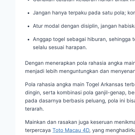
Jangan hanya terpaku pada satu pola; kom
Atur modal dengan disiplin, jangan habisk
Anggap togel sebagai hiburan, sehingga t
selalu sesuai harapan.
Dengan menerapkan pola rahasia angka main 
menjadi lebih menguntungkan dan menyena
Pola rahasia angka main Togel Arkansas terb
dingin, serta kombinasi pola ganjil-genap, b
pada dasarnya berbasis peluang, pola ini b
terarah.
Mainkan dan rasakan juga keseruan menikmati
terpercaya
Toto Macau 4D
, yang menghadirka