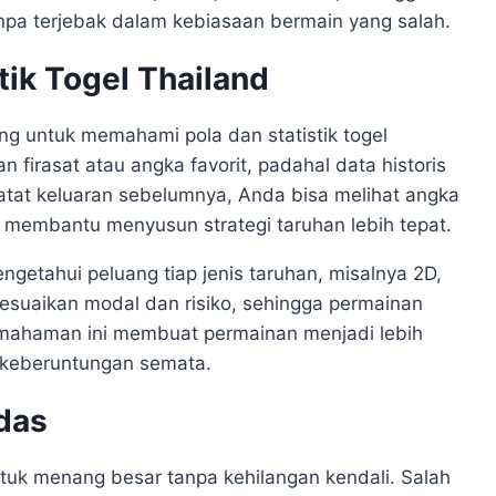
pa terjebak dalam kebiasaan bermain yang salah.
ik Togel Thailand
g untuk memahami pola dan statistik togel
firasat atau angka favorit, padahal data historis
tat keluaran sebelumnya, Anda bisa melihat angka
g membantu menyusun strategi taruhan lebih tepat.
engetahui peluang tiap jenis taruhan, misalnya 2D,
esuaikan modal dan risiko, sehingga permainan
mahaman ini membuat permainan menjadi lebih
 keberuntungan semata.
das
tuk menang besar tanpa kehilangan kendali. Salah