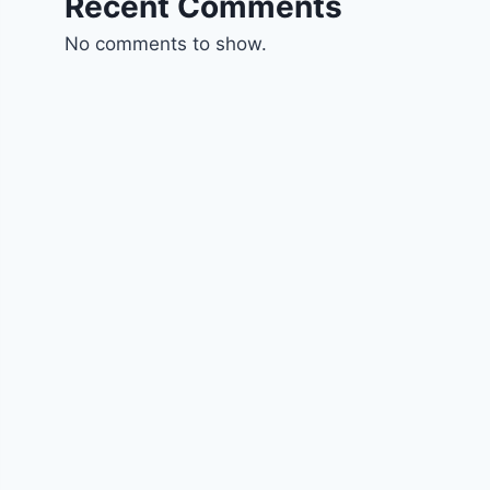
Recent Comments
No comments to show.