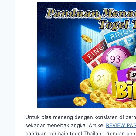
Untuk bisa menang dengan konsisten di perma
sekadar menebak angka. Artikel
REVIEW PA
panduan bermain togel Thailand dengan pen