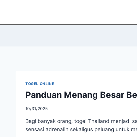
Skip
to
content
TOGEL ONLINE
Panduan Menang Besar Be
10/31/2025
Bagi banyak orang, togel Thailand menjadi 
sensasi adrenalin sekaligus peluang untuk 