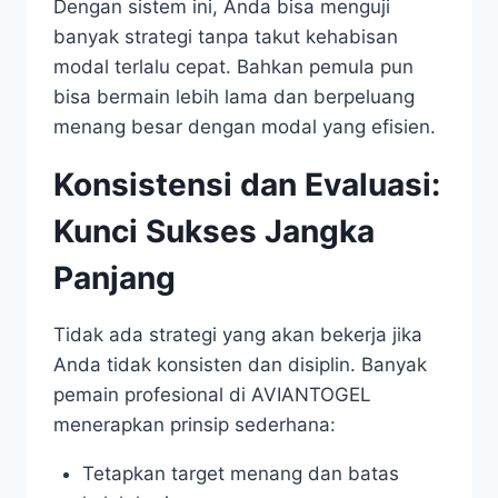
Dengan sistem ini, Anda bisa menguji
banyak strategi tanpa takut kehabisan
modal terlalu cepat. Bahkan pemula pun
bisa bermain lebih lama dan berpeluang
menang besar dengan modal yang efisien.
Konsistensi dan Evaluasi:
Kunci Sukses Jangka
Panjang
Tidak ada strategi yang akan bekerja jika
Anda tidak konsisten dan disiplin. Banyak
pemain profesional di AVIANTOGEL
menerapkan prinsip sederhana:
Tetapkan target menang dan batas