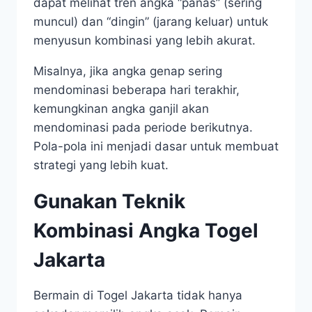
dapat melihat tren angka “panas” (sering
muncul) dan “dingin” (jarang keluar) untuk
menyusun kombinasi yang lebih akurat.
Misalnya, jika angka genap sering
mendominasi beberapa hari terakhir,
kemungkinan angka ganjil akan
mendominasi pada periode berikutnya.
Pola-pola ini menjadi dasar untuk membuat
strategi yang lebih kuat.
Gunakan Teknik
Kombinasi Angka Togel
Jakarta
Bermain di Togel Jakarta tidak hanya