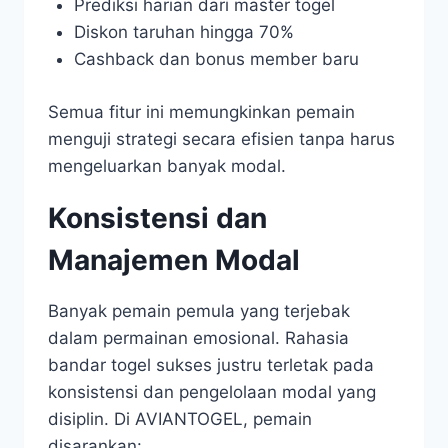
Prediksi harian dari master togel
Diskon taruhan hingga 70%
Cashback dan bonus member baru
Semua fitur ini memungkinkan pemain
menguji strategi secara efisien tanpa harus
mengeluarkan banyak modal.
Konsistensi dan
Manajemen Modal
Banyak pemain pemula yang terjebak
dalam permainan emosional. Rahasia
bandar togel sukses justru terletak pada
konsistensi dan pengelolaan modal yang
disiplin. Di AVIANTOGEL, pemain
disarankan: