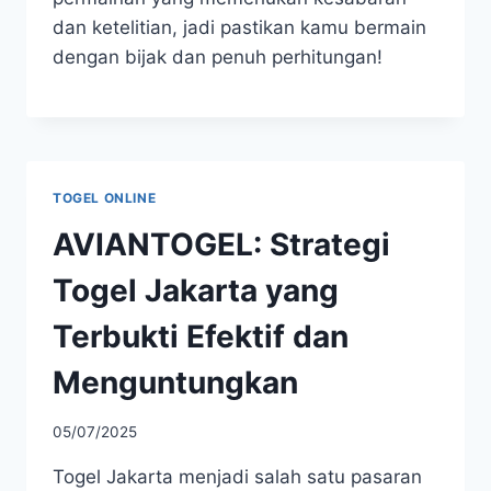
dan ketelitian, jadi pastikan kamu bermain
dengan bijak dan penuh perhitungan!
TOGEL ONLINE
AVIANTOGEL: Strategi
Togel Jakarta yang
Terbukti Efektif dan
Menguntungkan
05/07/2025
Togel Jakarta menjadi salah satu pasaran