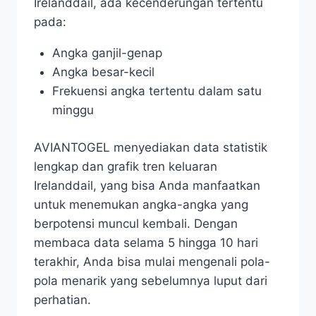
Irelanddail, ada kecenderungan tertentu
pada:
Angka ganjil-genap
Angka besar-kecil
Frekuensi angka tertentu dalam satu
minggu
AVIANTOGEL menyediakan data statistik
lengkap dan grafik tren keluaran
Irelanddail, yang bisa Anda manfaatkan
untuk menemukan angka-angka yang
berpotensi muncul kembali. Dengan
membaca data selama 5 hingga 10 hari
terakhir, Anda bisa mulai mengenali pola-
pola menarik yang sebelumnya luput dari
perhatian.