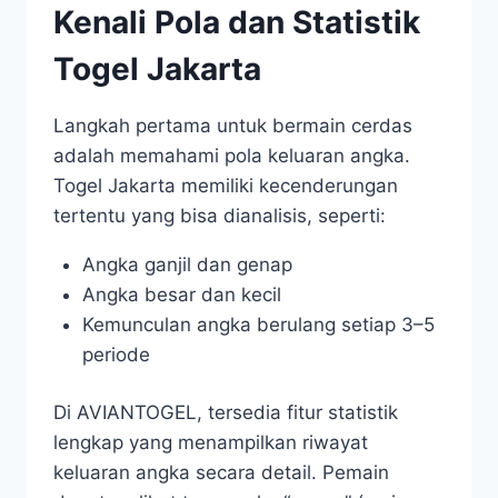
Kenali Pola dan Statistik
Togel Jakarta
Langkah pertama untuk bermain cerdas
adalah memahami pola keluaran angka.
Togel Jakarta memiliki kecenderungan
tertentu yang bisa dianalisis, seperti:
Angka ganjil dan genap
Angka besar dan kecil
Kemunculan angka berulang setiap 3–5
periode
Di AVIANTOGEL, tersedia fitur statistik
lengkap yang menampilkan riwayat
keluaran angka secara detail. Pemain