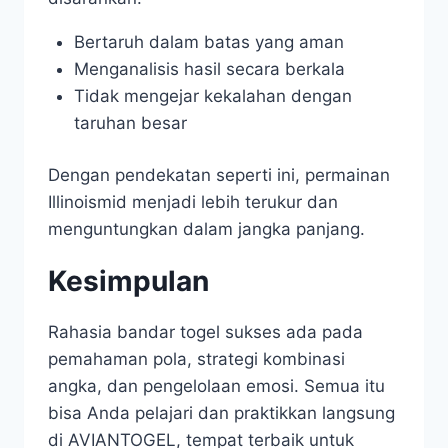
Bertaruh dalam batas yang aman
Menganalisis hasil secara berkala
Tidak mengejar kekalahan dengan
taruhan besar
Dengan pendekatan seperti ini, permainan
Illinoismid menjadi lebih terukur dan
menguntungkan dalam jangka panjang.
Kesimpulan
Rahasia bandar togel sukses ada pada
pemahaman pola, strategi kombinasi
angka, dan pengelolaan emosi. Semua itu
bisa Anda pelajari dan praktikkan langsung
di AVIANTOGEL, tempat terbaik untuk