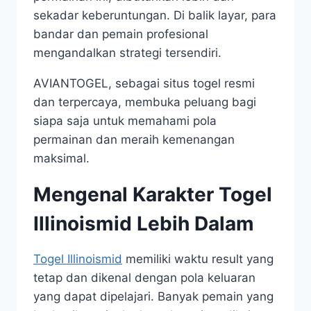
sekadar keberuntungan. Di balik layar, para
bandar dan pemain profesional
mengandalkan strategi tersendiri.
AVIANTOGEL, sebagai situs togel resmi
dan terpercaya, membuka peluang bagi
siapa saja untuk memahami pola
permainan dan meraih kemenangan
maksimal.
Mengenal Karakter Togel
Illinoismid Lebih Dalam
Togel Illinoismid
memiliki waktu result yang
tetap dan dikenal dengan pola keluaran
yang dapat dipelajari. Banyak pemain yang