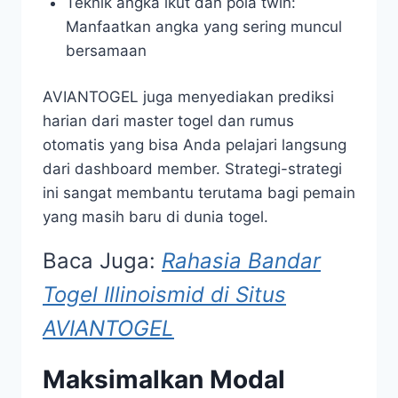
Teknik angka ikut dan pola twin:
Manfaatkan angka yang sering muncul
bersamaan
AVIANTOGEL juga menyediakan prediksi
harian dari master togel dan rumus
otomatis yang bisa Anda pelajari langsung
dari dashboard member. Strategi-strategi
ini sangat membantu terutama bagi pemain
yang masih baru di dunia togel.
Baca Juga:
Rahasia Bandar
Togel Illinoismid di Situs
AVIANTOGEL
Maksimalkan Modal