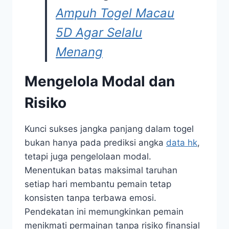
Ampuh Togel Macau
5D Agar Selalu
Menang
Mengelola Modal dan
Risiko
Kunci sukses jangka panjang dalam togel
bukan hanya pada prediksi angka
data hk
,
tetapi juga pengelolaan modal.
Menentukan batas maksimal taruhan
setiap hari membantu pemain tetap
konsisten tanpa terbawa emosi.
Pendekatan ini memungkinkan pemain
menikmati permainan tanpa risiko finansial