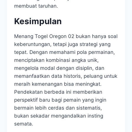
membuat taruhan.
Kesimpulan
Menang Togel Oregon 02 bukan hanya soal
keberuntungan, tetapi juga strategi yang
tepat. Dengan memahami pola permainan,
menciptakan kombinasi angka unik,
mengelola modal dengan disiplin, dan
memanfaatkan data historis, peluang untuk
meraih kemenangan bisa meningkat.
Pendekatan berbeda ini memberikan
perspektif baru bagi pemain yang ingin
bermain lebih cerdas dan sistematis,
bukan sekadar mengandalkan insting
semata.