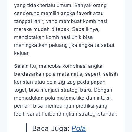
yang tidak terlalu umum. Banyak orang
cenderung memilih angka favorit atau
tanggal lahir, yang membuat kombinasi
mereka mudah ditebak. Sebaliknya,
menciptakan kombinasi unik bisa
meningkatkan peluang jika angka tersebut
keluar.
Selain itu, mencoba kombinasi angka
berdasarkan pola matematis, seperti selisih
konstan atau pola zig-zag pada papan
togel, bisa menjadi strategi baru. Dengan
memadukan pola matematika dan intuisi,
pemain bisa membangun prediksi yang
lebih variatif dibandingkan strategi standar.
Baca Juga:
Pola