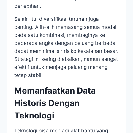
berlebihan.
Selain itu, diversifikasi taruhan juga
penting. Alih-alih memasang semua modal
pada satu kombinasi, membaginya ke
beberapa angka dengan peluang berbeda
dapat meminimalisir risiko kekalahan besar.
Strategi ini sering diabaikan, namun sangat
efektif untuk menjaga peluang menang
tetap stabil.
Memanfaatkan Data
Historis Dengan
Teknologi
Teknologi bisa menjadi alat bantu yang