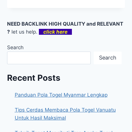
NEED BACKLINK HIGH QUALITY and RELEVANT
?
let us help.
click here
Search
Search
Recent Posts
Panduan Pola Togel Myanmar Lengkap
Tips Cerdas Membaca Pola Togel Vanuatu
Untuk Hasil Maksimal