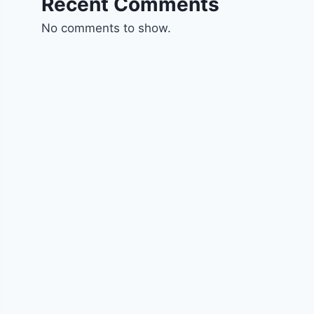
Recent Comments
No comments to show.