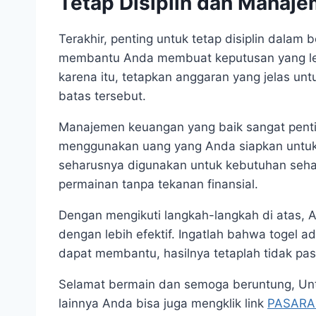
Tetap Disiplin dan Manaj
Terakhir, penting untuk tetap disiplin dalam 
membantu Anda membuat keputusan yang leb
karena itu, tetapkan anggaran yang jelas un
batas tersebut.
Manajemen keuangan yang baik sangat penti
menggunakan uang yang Anda siapkan untuk
seharusnya digunakan untuk kebutuhan sehar
permainan tanpa tekanan finansial.
Dengan mengikuti langkah-langkah di atas, 
dengan lebih efektif. Ingatlah bahwa togel a
dapat membantu, hasilnya tetaplah tidak past
Selamat bermain dan semoga beruntung, Untu
lainnya Anda bisa juga mengklik link
PASARA