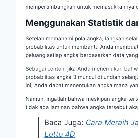
mempertimbangkan untuk memasukkannya d
Menggunakan Statistik dan
Setelah memahami pola angka, langkah selan
probabilitas untuk membantu Anda membuat 
peluang setiap angka berdasarkan data yang
Sebagai contoh, jika Anda menemukan bahwa 
probabilitas angka 3 muncul di undian selan
ini, Anda dapat menentukan angka mana yang 
Namun, ingatlah bahwa meskipun angka terten
tidak ada jaminan bahwa angka tersebut aka
Baca Juga:
Cara Meraih J
Lotto 4D