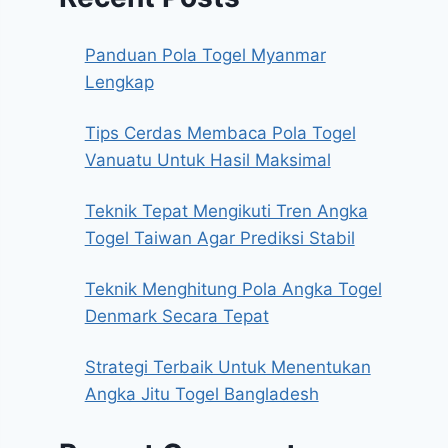
Panduan Pola Togel Myanmar
Lengkap
Tips Cerdas Membaca Pola Togel
Vanuatu Untuk Hasil Maksimal
Teknik Tepat Mengikuti Tren Angka
Togel Taiwan Agar Prediksi Stabil
Teknik Menghitung Pola Angka Togel
Denmark Secara Tepat
Strategi Terbaik Untuk Menentukan
Angka Jitu Togel Bangladesh