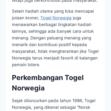
tetapi juga berkontribusi pada masyarakat.
Selain hadiah utama yang bisa mencapai
jutaan kroner,
Togel Norwegia
juga
menawarkan berbagai tingkatan hadiah
lainnya, sehingga ada banyak cara untuk
menang. Dengan peluang menang yang
menarik dan kontribusi positif kepada
masyarakat, tidak mengherankan jika Togel
Norwegia terus menjadi favorit di kalangan
pemain lotere.
Perkembangan Togel
Norwegia
Sejak diluncurkan pada tahun 1986, Togel
Norwegia, yang dikenal sebagai “Norsk