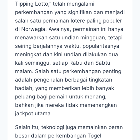
Tipping Lotto,” telah mengalami
perkembangan yang signifikan dan menjadi
salah satu permainan lotere paling populer
di Norwegia. Awalnya, permainan ini hanya
menawarkan satu undian mingguan, tetapi
seiring berjalannya waktu, popularitasnya
meningkat dan kini undian dilakukan dua
kali seminggu, setiap Rabu dan Sabtu
malam. Salah satu perkembangan penting
adalah pengenalan berbagai tingkatan
hadiah, yang memberikan lebih banyak
peluang bagi pemain untuk menang,
bahkan jika mereka tidak memenangkan
jackpot utama.
Selain itu, teknologi juga memainkan peran
besar dalam perkembangan Togel