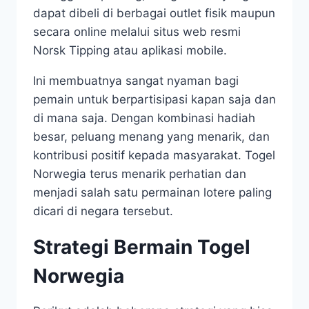
dapat dibeli di berbagai outlet fisik maupun
secara online melalui situs web resmi
Norsk Tipping atau aplikasi mobile.
Ini membuatnya sangat nyaman bagi
pemain untuk berpartisipasi kapan saja dan
di mana saja. Dengan kombinasi hadiah
besar, peluang menang yang menarik, dan
kontribusi positif kepada masyarakat. Togel
Norwegia terus menarik perhatian dan
menjadi salah satu permainan lotere paling
dicari di negara tersebut.
Strategi Bermain Togel
Norwegia