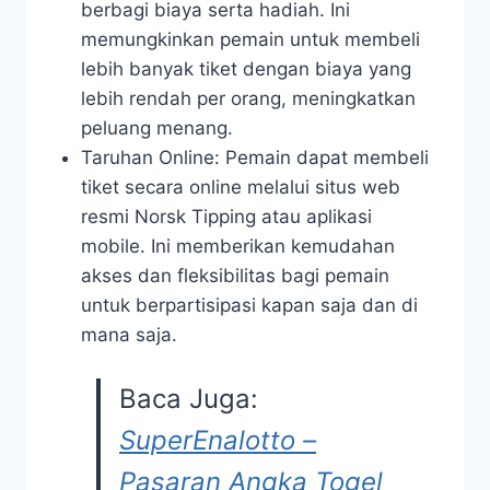
berbagi biaya serta hadiah. Ini
memungkinkan pemain untuk membeli
lebih banyak tiket dengan biaya yang
lebih rendah per orang, meningkatkan
peluang menang.
Taruhan Online: Pemain dapat membeli
tiket secara online melalui situs web
resmi Norsk Tipping atau aplikasi
mobile. Ini memberikan kemudahan
akses dan fleksibilitas bagi pemain
untuk berpartisipasi kapan saja dan di
mana saja.
Baca Juga:
SuperEnalotto –
Pasaran Angka Togel