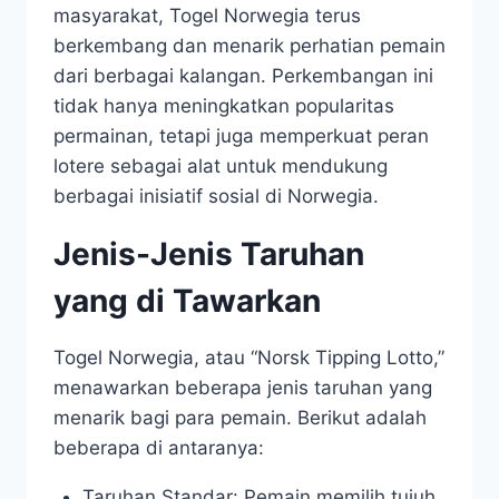
masyarakat, Togel Norwegia terus
berkembang dan menarik perhatian pemain
dari berbagai kalangan. Perkembangan ini
tidak hanya meningkatkan popularitas
permainan, tetapi juga memperkuat peran
lotere sebagai alat untuk mendukung
berbagai inisiatif sosial di Norwegia.
Jenis-Jenis Taruhan
yang di Tawarkan
Togel Norwegia, atau “Norsk Tipping Lotto,”
menawarkan beberapa jenis taruhan yang
menarik bagi para pemain. Berikut adalah
beberapa di antaranya:
Taruhan Standar: Pemain memilih tujuh