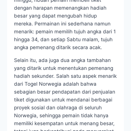
minggu, ribuan pemain membeli tiket
dengan harapan memenangkan hadiah
besar yang dapat mengubah hidup
mereka. Permainan ini sederhana namun
menarik: pemain memilih tujuh angka dari 1
hingga 34, dan setiap Sabtu malam, tujuh
angka pemenang ditarik secara acak.
Selain itu, ada juga dua angka tambahan
yang ditarik untuk menentukan pemenang
hadiah sekunder. Salah satu aspek menarik
dari Togel Norwegia adalah bahwa
sebagian besar pendapatan dari penjualan
tiket digunakan untuk mendanai berbagai
proyek sosial dan olahraga di seluruh
Norwegia, sehingga pemain tidak hanya
memiliki kesempatan untuk menang besar,