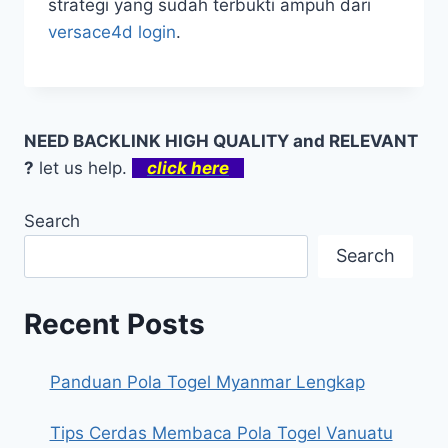
strategi yang sudah terbukti ampuh dari
versace4d login
.
NEED BACKLINK HIGH QUALITY and RELEVANT
?
let us help.
click here
Search
Search
Recent Posts
Panduan Pola Togel Myanmar Lengkap
Tips Cerdas Membaca Pola Togel Vanuatu