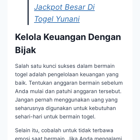
Jackpot Besar Di
Togel Yunani
Kelola Keuangan Dengan
Bijak
Salah satu kunci sukses dalam bermain
togel adalah pengelolaan keuangan yang
baik. Tentukan anggaran bermain sebelum
Anda mulai dan patuhi anggaran tersebut.
Jangan pernah menggunakan uang yang
seharusnya digunakan untuk kebutuhan
sehari-hari untuk bermain togel.
Selain itu, cobalah untuk tidak terbawa
emosi saat bermain. Jika Anda mengalami