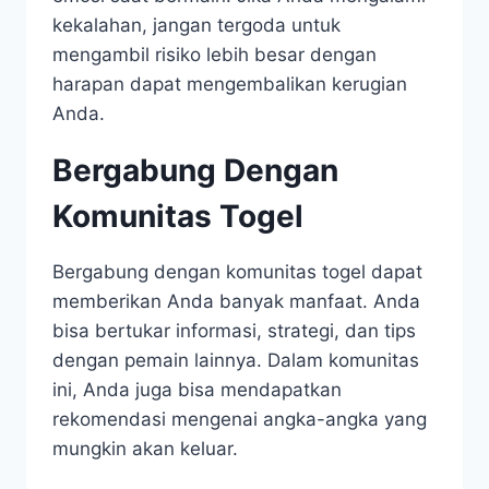
kekalahan, jangan tergoda untuk
mengambil risiko lebih besar dengan
harapan dapat mengembalikan kerugian
Anda.
Bergabung Dengan
Komunitas Togel
Bergabung dengan komunitas togel dapat
memberikan Anda banyak manfaat. Anda
bisa bertukar informasi, strategi, dan tips
dengan pemain lainnya. Dalam komunitas
ini, Anda juga bisa mendapatkan
rekomendasi mengenai angka-angka yang
mungkin akan keluar.