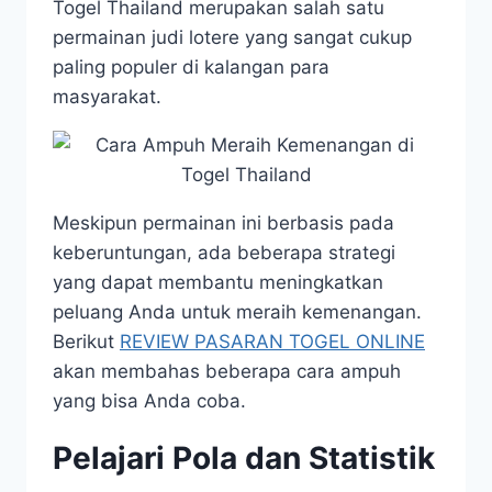
Togel Thailand merupakan salah satu
permainan judi lotere yang sangat cukup
paling populer di kalangan para
masyarakat.
Meskipun permainan ini berbasis pada
keberuntungan, ada beberapa strategi
yang dapat membantu meningkatkan
peluang Anda untuk meraih kemenangan.
Berikut
REVIEW PASARAN TOGEL ONLINE
akan membahas beberapa cara ampuh
yang bisa Anda coba.
Pelajari Pola dan Statistik