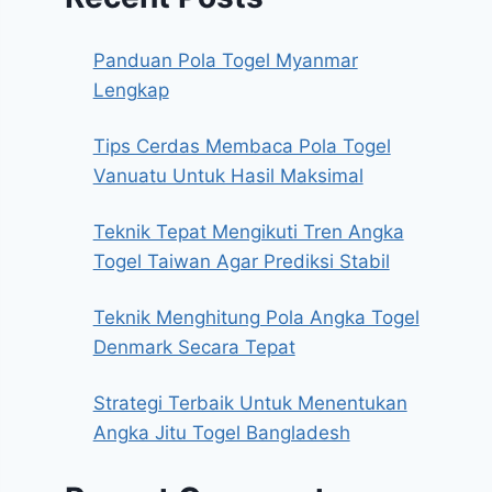
Panduan Pola Togel Myanmar
Lengkap
Tips Cerdas Membaca Pola Togel
Vanuatu Untuk Hasil Maksimal
Teknik Tepat Mengikuti Tren Angka
Togel Taiwan Agar Prediksi Stabil
Teknik Menghitung Pola Angka Togel
Denmark Secara Tepat
Strategi Terbaik Untuk Menentukan
Angka Jitu Togel Bangladesh