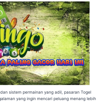
 dan sistem permainan yang adil, pasaran Togel
engalaman yang ingin mencari peluang menang lebih