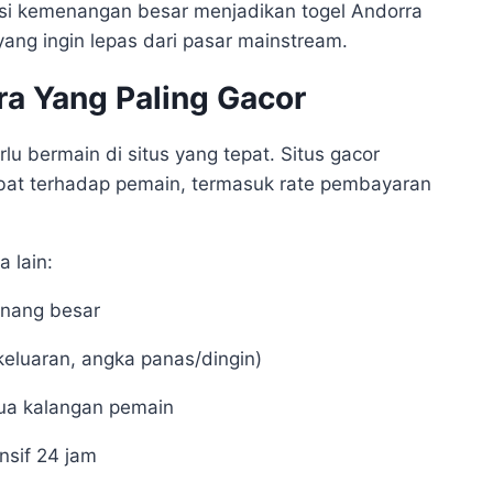
nsi kemenangan besar menjadikan togel Andorra
yang ingin lepas dari pasar mainstream.
rra Yang Paling Gacor
u bermain di situs yang tepat. Situs gacor
abat terhadap pemain, termasuk rate pembayaran
a lain:
enang besar
 keluaran, angka panas/dingin)
mua kalangan pemain
nsif 24 jam