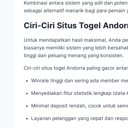
Kombinasi antara sistem yang adil dan pote
sebagai alternatif menarik bagi para pemain 
Ciri-Ciri Situs Togel Ando
Untuk mendapatkan hasil maksimal, Anda perl
biasanya memiliki sistem yang lebih bersah
tinggi dan peluang menang yang konsisten.
Ciri-ciri situs togel Andorra paling gacor antar
Winrate tinggi dan sering ada member m
Menyediakan fitur statistik lengkap (data
Minimal deposit rendah, cocok untuk se
Layanan pelanggan yang cepat dan respo