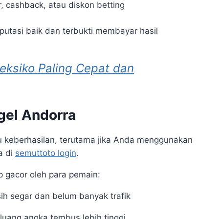
 cashback, atau diskon betting
putasi baik dan terbukti membayar hasil
eksiko Paling Cepat dan
gel Andorra
u keberhasilan, terutama jika Anda menggunakan
a di
semuttoto login
.
p gacor oleh para pemain:
sih segar dan belum banyak trafik
luang angka tembus lebih tinggi