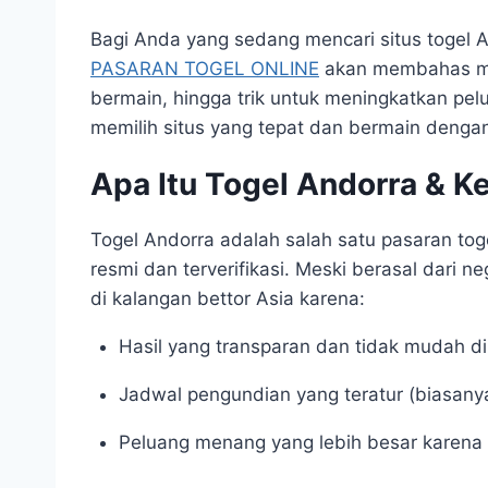
Bagi Anda yang sedang mencari situs togel An
PASARAN TOGEL ONLINE
akan membahas meng
bermain, hingga trik untuk meningkatkan pel
memilih situs yang tepat dan bermain dengan 
Apa Itu Togel Andorra & K
Togel Andorra adalah salah satu pasaran tog
resmi dan terverifikasi. Meski berasal dari ne
di kalangan bettor Asia karena:
Hasil yang transparan dan tidak mudah di
Jadwal pengundian yang teratur (biasany
Peluang menang yang lebih besar karena a