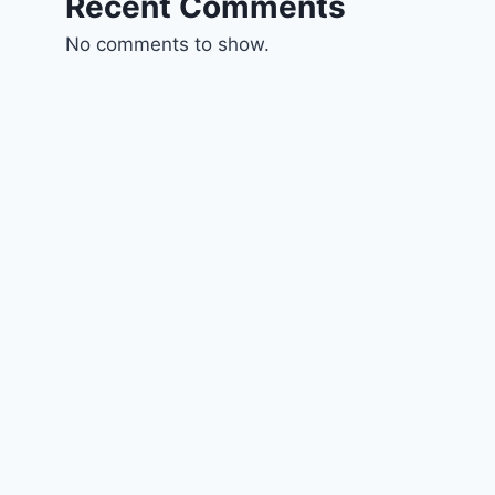
Recent Comments
No comments to show.