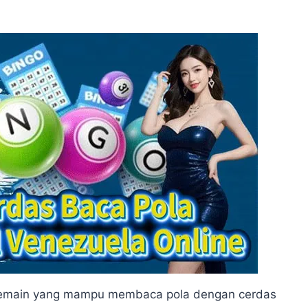
 pemain yang mampu membaca pola dengan cerdas