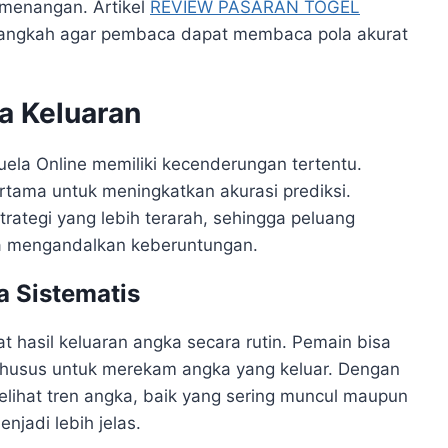
emenangan. Artikel
REVIEW PASARAN TOGEL
langkah agar pembaca dapat membaca pola akurat
a Keluaran
ela Online memiliki kecenderungan tertentu.
tama untuk meningkatkan akurasi prediksi.
ategi yang lebih terarah, sehingga peluang
ya mengandalkan keberuntungan.
a Sistematis
hasil keluaran angka secara rutin. Pemain bisa
khusus untuk merekam angka yang keluar. Dengan
elihat tren angka, baik yang sering muncul maupun
njadi lebih jelas.