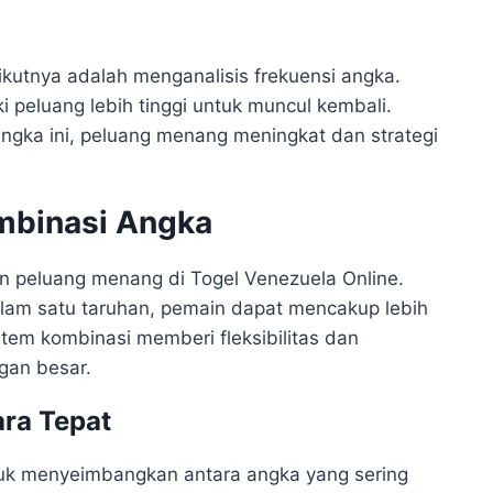
ikutnya adalah menganalisis frekuensi angka.
 peluang lebih tinggi untuk muncul kembali.
gka ini, peluang menang meningkat dan strategi
mbinasi Angka
n peluang menang di Togel Venezuela Online.
m satu taruhan, pemain dapat mencakup lebih
em kombinasi memberi fleksibilitas dan
an besar.
ra Tepat
tuk menyeimbangkan antara angka yang sering