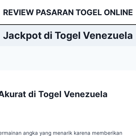
REVIEW PASARAN TOGEL ONLINE
Jackpot di Togel Venezuela
Akurat di Togel Venezuela
 permainan angka yang menarik karena memberikan