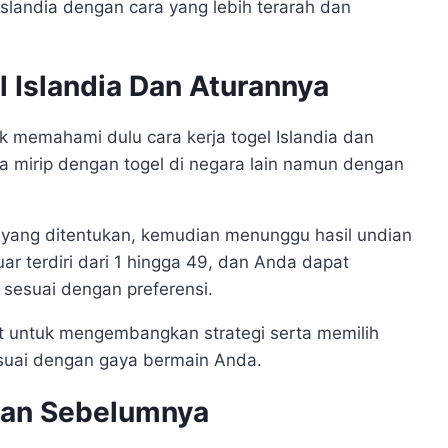
andia dengan cara yang lebih terarah dan
 Islandia Dan Aturannya
k memahami dulu cara kerja togel Islandia dan
ia mirip dengan togel di negara lain namun dengan
 yang ditentukan, kemudian menunggu hasil undian
ar terdiri dari 1 hingga 49, dan Anda dapat
D sesuai dengan preferensi.
t untuk mengembangkan strategi serta memilih
esuai dengan gaya bermain Anda.
aran Sebelumnya