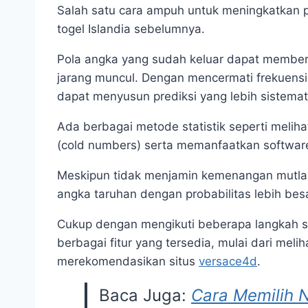
Salah satu cara ampuh untuk meningkatkan p
togel Islandia sebelumnya.
Pola angka yang sudah keluar dapat member
jarang muncul. Dengan mencermati frekuens
dapat menyusun prediksi yang lebih sistemat
Ada berbagai metode statistik seperti melih
(cold numbers) serta memanfaatkan software 
Meskipun tidak menjamin kemenangan mutlak
angka taruhan dengan probabilitas lebih besa
Cukup dengan mengikuti beberapa langkah 
berbagai fitur yang tersedia, mulai dari melih
merekomendasikan situs
versace4d
.
Baca Juga:
Cara Memilih N