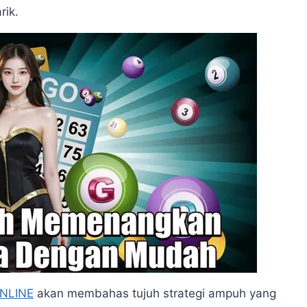
rik.
NLINE
akan membahas tujuh strategi ampuh yang