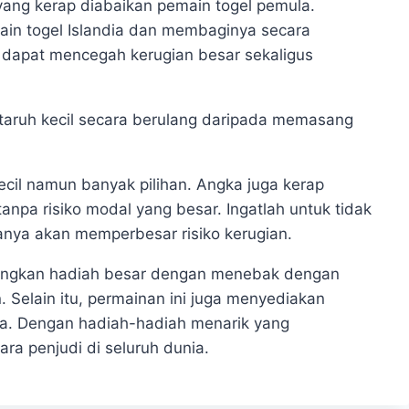
ang kerap diabaikan pemain togel pemula.
in togel Islandia dan membaginya secara
i dapat mencegah kerugian besar sekaligus
aruh kecil secara berulang daripada memasang
cil namun banyak pilihan. Angka juga kerap
npa risiko modal yang besar. Ingatlah untuk tidak
anya akan memperbesar risiko kerugian.
angkan hadiah besar dengan menebak dengan
 Selain itu, permainan ini juga menyediakan
a. Dengan hadiah-hadiah menarik yang
ra penjudi di seluruh dunia.