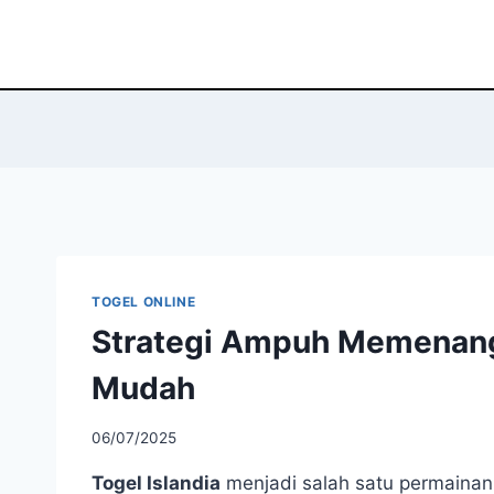
Skip
to
content
TOGEL ONLINE
Strategi Ampuh Memenang
Mudah
06/07/2025
Togel Islandia
menjadi salah satu permainan 