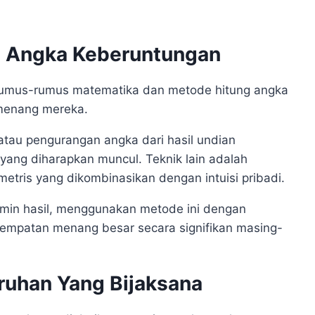
 Angka Keberuntungan
 rumus-rumus matematika dan metode hitung angka
menang mereka.
tau pengurangan angka dari hasil undian
ang diharapkan muncul. Teknik lain adalah
tris yang dikombinasikan dengan intuisi pribadi.
amin hasil, menggunakan metode ini dengan
sempatan menang besar secara signifikan masing-
ruhan Yang Bijaksana