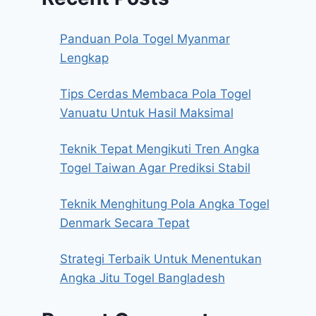
Panduan Pola Togel Myanmar
Lengkap
Tips Cerdas Membaca Pola Togel
Vanuatu Untuk Hasil Maksimal
Teknik Tepat Mengikuti Tren Angka
Togel Taiwan Agar Prediksi Stabil
Teknik Menghitung Pola Angka Togel
Denmark Secara Tepat
Strategi Terbaik Untuk Menentukan
Angka Jitu Togel Bangladesh