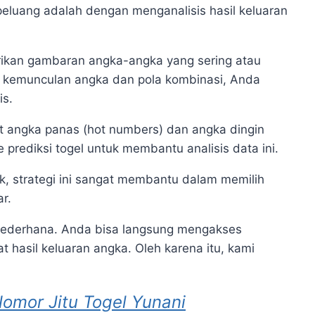
eluang adalah dengan menganalisis hasil keluaran
ikan gambaran angka-angka yang sering atau
i kemunculan angka dan pola kombinasi, Anda
is.
at angka panas (hot numbers) dan angka dingin
prediksi togel untuk membantu analisis data ini.
, strategi ini sangat membantu dalam memilih
r.
sederhana. Anda bisa langsung mengakses
at hasil keluaran angka. Oleh karena itu, kami
omor Jitu Togel Yunani