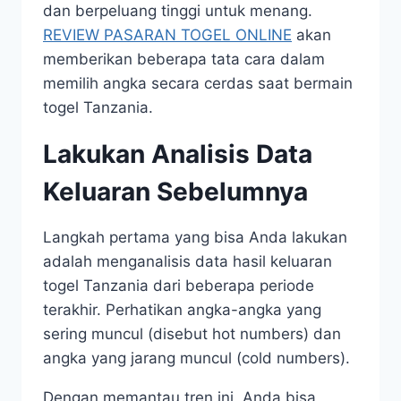
dan berpeluang tinggi untuk menang.
REVIEW PASARAN TOGEL ONLINE
akan
memberikan beberapa tata cara dalam
memilih angka secara cerdas saat bermain
togel Tanzania.
Lakukan Analisis Data
Keluaran Sebelumnya
Langkah pertama yang bisa Anda lakukan
adalah menganalisis data hasil keluaran
togel Tanzania dari beberapa periode
terakhir. Perhatikan angka-angka yang
sering muncul (disebut hot numbers) dan
angka yang jarang muncul (cold numbers).
Dengan memantau tren ini, Anda bisa