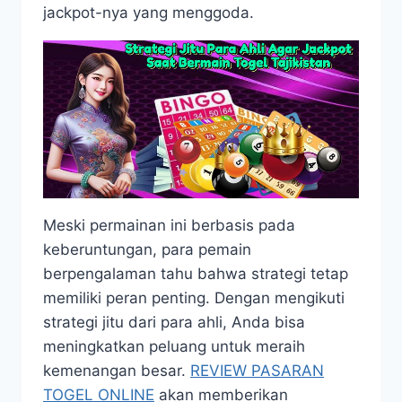
jackpot-nya yang menggoda.
Meski permainan ini berbasis pada
keberuntungan, para pemain
berpengalaman tahu bahwa strategi tetap
memiliki peran penting. Dengan mengikuti
strategi jitu dari para ahli, Anda bisa
meningkatkan peluang untuk meraih
kemenangan besar.
REVIEW PASARAN
TOGEL ONLINE
akan memberikan