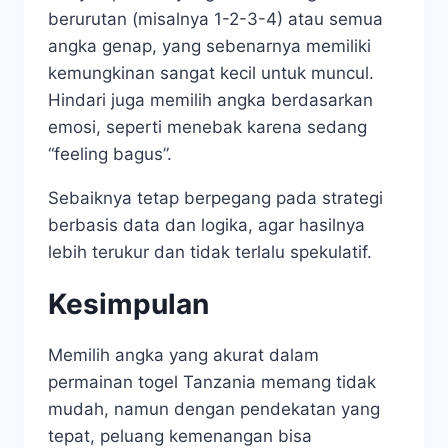
berurutan (misalnya 1-2-3-4) atau semua
angka genap, yang sebenarnya memiliki
kemungkinan sangat kecil untuk muncul.
Hindari juga memilih angka berdasarkan
emosi, seperti menebak karena sedang
“feeling bagus”.
Sebaiknya tetap berpegang pada strategi
berbasis data dan logika, agar hasilnya
lebih terukur dan tidak terlalu spekulatif.
Kesimpulan
Memilih angka yang akurat dalam
permainan togel Tanzania memang tidak
mudah, namun dengan pendekatan yang
tepat, peluang kemenangan bisa