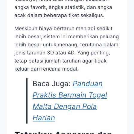
angka favorit, angka statistik, dan angka
acak dalam beberapa tiket sekaligus.
Meskipun biaya bertaruh menjadi sedikit
lebih besar, sistem ini memberikan peluang
lebih besar untuk menang, terutama dalam
jenis taruhan 3D atau 4D. Yang penting,
tetap batasi jumlah taruhan agar tidak
keluar dari rencana modal.
Baca Juga:
Panduan
Praktis Bermain Togel
Malta Dengan Pola
Harian