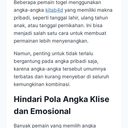
Beberapa pemain togel menggunakan
angka-angka
kitab4d
yang memiliki makna
pribadi, seperti tanggal lahir, ulang tahun
anak, atau tanggal pernikahan. Ini bisa
menjadi salah satu cara untuk membuat
permainan lebih menyenangkan.
Namun, penting untuk tidak terlalu
bergantung pada angka pribadi saja,
karena angka-angka tersebut umumnya
terbatas dan kurang menyebar di seluruh
kemungkinan kombinasi.
Hindari Pola Angka Klise
dan Emosional
Banyak pemain yang memilih angka