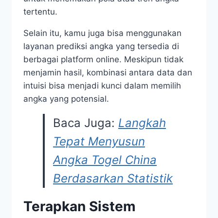
tertentu.
Selain itu, kamu juga bisa menggunakan
layanan prediksi angka yang tersedia di
berbagai platform online. Meskipun tidak
menjamin hasil, kombinasi antara data dan
intuisi bisa menjadi kunci dalam memilih
angka yang potensial.
Baca Juga:
Langkah
Tepat Menyusun
Angka Togel China
Berdasarkan Statistik
Terapkan Sistem