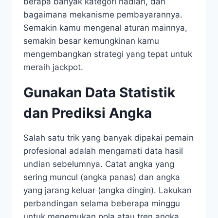
berapa banyak kategori hadiah, dan
bagaimana mekanisme pembayarannya.
Semakin kamu mengenal aturan mainnya,
semakin besar kemungkinan kamu
mengembangkan strategi yang tepat untuk
meraih jackpot.
Gunakan Data Statistik
dan Prediksi Angka
Salah satu trik yang banyak dipakai pemain
profesional adalah mengamati data hasil
undian sebelumnya. Catat angka yang
sering muncul (angka panas) dan angka
yang jarang keluar (angka dingin). Lakukan
perbandingan selama beberapa minggu
untuk menemukan pola atau tren angka