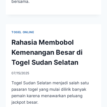
bersama.
TOGEL ONLINE
Rahasia Membobol
Kemenangan Besar di
Togel Sudan Selatan
07/15/2025
Togel Sudan Selatan menjadi salah satu
pasaran togel yang mulai dilirik banyak
pemain karena menawarkan peluang
jackpot besar.