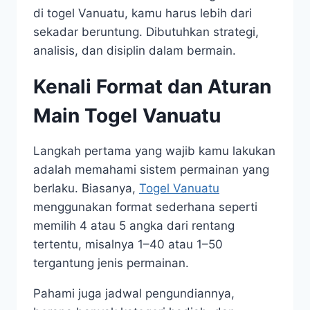
di togel Vanuatu, kamu harus lebih dari
sekadar beruntung. Dibutuhkan strategi,
analisis, dan disiplin dalam bermain.
Kenali Format dan Aturan
Main Togel Vanuatu
Langkah pertama yang wajib kamu lakukan
adalah memahami sistem permainan yang
berlaku. Biasanya,
Togel Vanuatu
menggunakan format sederhana seperti
memilih 4 atau 5 angka dari rentang
tertentu, misalnya 1–40 atau 1–50
tergantung jenis permainan.
Pahami juga jadwal pengundiannya,