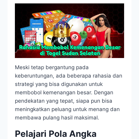
Meski tetap bergantung pada
keberuntungan, ada beberapa rahasia dan
strategi yang bisa digunakan untuk
membobol kemenangan besar. Dengan
pendekatan yang tepat, siapa pun bisa
meningkatkan peluang untuk menang dan
membawa pulang hasil maksimal.
Pelajari Pola Angka