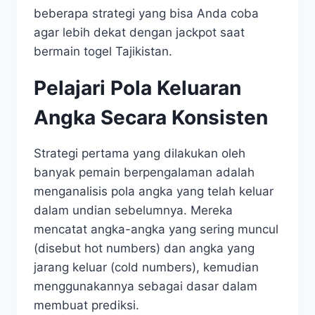
beberapa strategi yang bisa Anda coba
agar lebih dekat dengan jackpot saat
bermain togel Tajikistan.
Pelajari Pola Keluaran
Angka Secara Konsisten
Strategi pertama yang dilakukan oleh
banyak pemain berpengalaman adalah
menganalisis pola angka yang telah keluar
dalam undian sebelumnya. Mereka
mencatat angka-angka yang sering muncul
(disebut hot numbers) dan angka yang
jarang keluar (cold numbers), kemudian
menggunakannya sebagai dasar dalam
membuat prediksi.