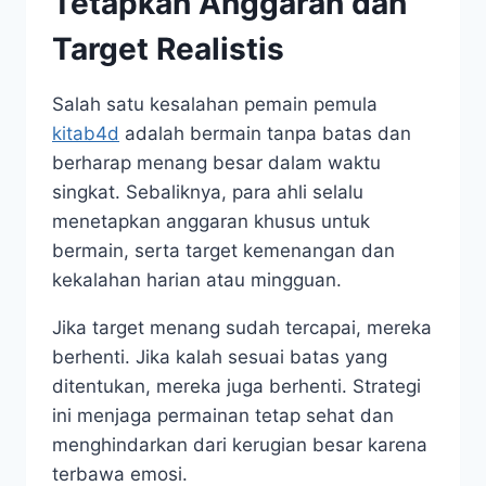
Tetapkan Anggaran dan
Target Realistis
Salah satu kesalahan pemain pemula
kitab4d
adalah bermain tanpa batas dan
berharap menang besar dalam waktu
singkat. Sebaliknya, para ahli selalu
menetapkan anggaran khusus untuk
bermain, serta target kemenangan dan
kekalahan harian atau mingguan.
Jika target menang sudah tercapai, mereka
berhenti. Jika kalah sesuai batas yang
ditentukan, mereka juga berhenti. Strategi
ini menjaga permainan tetap sehat dan
menghindarkan dari kerugian besar karena
terbawa emosi.