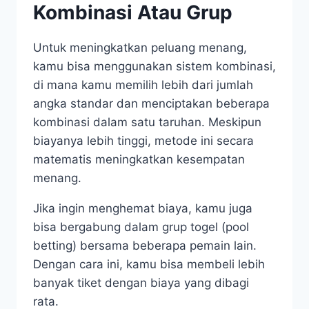
Kombinasi Atau Grup
Untuk meningkatkan peluang menang,
kamu bisa menggunakan sistem kombinasi,
di mana kamu memilih lebih dari jumlah
angka standar dan menciptakan beberapa
kombinasi dalam satu taruhan. Meskipun
biayanya lebih tinggi, metode ini secara
matematis meningkatkan kesempatan
menang.
Jika ingin menghemat biaya, kamu juga
bisa bergabung dalam grup togel (pool
betting) bersama beberapa pemain lain.
Dengan cara ini, kamu bisa membeli lebih
banyak tiket dengan biaya yang dibagi
rata.