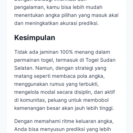
pengalaman, kamu bisa lebih mudah
menentukan angka pilihan yang masuk akal
dan meningkatkan akurasi prediksi.
Kesimpulan
Tidak ada jaminan 100% menang dalam
permainan togel, termasuk di Togel Sudan
Selatan. Namun, dengan strategi yang
matang seperti membaca pola angka,
menggunakan rumus yang terbukti,
mengelola modal secara disiplin, dan aktif
di komunitas, peluang untuk membobol
kemenangan besar akan jauh lebih tinggi.
Dengan memahami ritme keluaran angka,
Anda bisa menyusun prediksi yang lebih