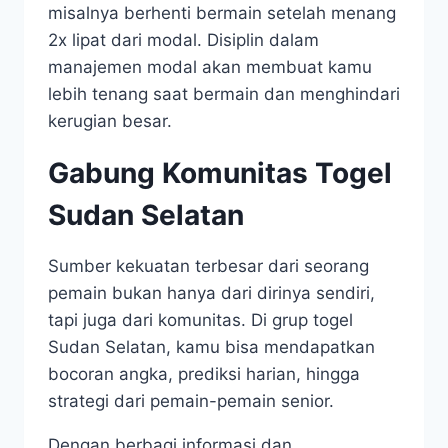
misalnya berhenti bermain setelah menang
2x lipat dari modal. Disiplin dalam
manajemen modal akan membuat kamu
lebih tenang saat bermain dan menghindari
kerugian besar.
Gabung Komunitas Togel
Sudan Selatan
Sumber kekuatan terbesar dari seorang
pemain bukan hanya dari dirinya sendiri,
tapi juga dari komunitas. Di grup togel
Sudan Selatan, kamu bisa mendapatkan
bocoran angka, prediksi harian, hingga
strategi dari pemain-pemain senior.
Dengan berbagi informasi dan