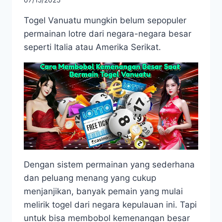
Togel Vanuatu mungkin belum sepopuler
permainan lotre dari negara-negara besar
seperti Italia atau Amerika Serikat.
Dengan sistem permainan yang sederhana
dan peluang menang yang cukup
menjanjikan, banyak pemain yang mulai
melirik togel dari negara kepulauan ini. Tapi
untuk bisa membobol kemenangan besar