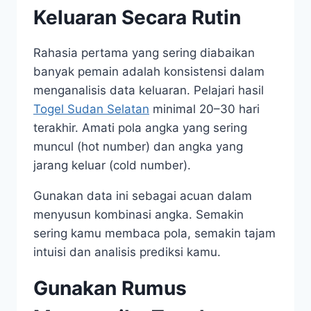
Keluaran Secara Rutin
Rahasia pertama yang sering diabaikan
banyak pemain adalah konsistensi dalam
menganalisis data keluaran. Pelajari hasil
Togel Sudan Selatan
minimal 20–30 hari
terakhir. Amati pola angka yang sering
muncul (hot number) dan angka yang
jarang keluar (cold number).
Gunakan data ini sebagai acuan dalam
menyusun kombinasi angka. Semakin
sering kamu membaca pola, semakin tajam
intuisi dan analisis prediksi kamu.
Gunakan Rumus