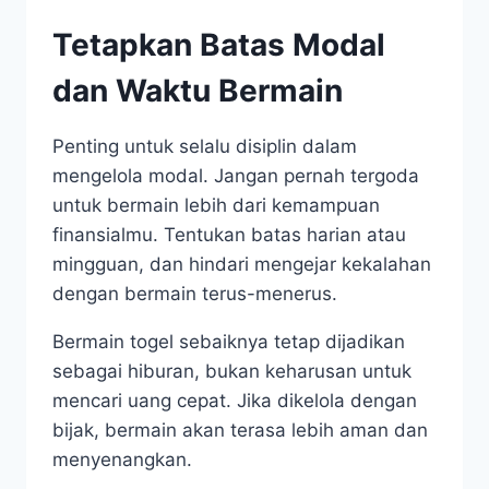
Tetapkan Batas Modal
dan Waktu Bermain
Penting untuk selalu disiplin dalam
mengelola modal. Jangan pernah tergoda
untuk bermain lebih dari kemampuan
finansialmu. Tentukan batas harian atau
mingguan, dan hindari mengejar kekalahan
dengan bermain terus-menerus.
Bermain togel sebaiknya tetap dijadikan
sebagai hiburan, bukan keharusan untuk
mencari uang cepat. Jika dikelola dengan
bijak, bermain akan terasa lebih aman dan
menyenangkan.