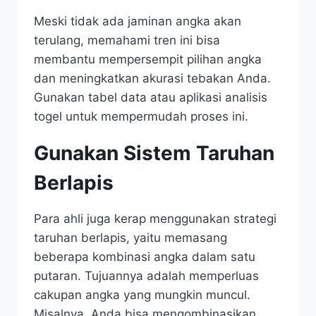
Meski tidak ada jaminan angka akan
terulang, memahami tren ini bisa
membantu mempersempit pilihan angka
dan meningkatkan akurasi tebakan Anda.
Gunakan tabel data atau aplikasi analisis
togel untuk mempermudah proses ini.
Gunakan Sistem Taruhan
Berlapis
Para ahli juga kerap menggunakan strategi
taruhan berlapis, yaitu memasang
beberapa kombinasi angka dalam satu
putaran. Tujuannya adalah memperluas
cakupan angka yang mungkin muncul.
Misalnya, Anda bisa mengombinasikan